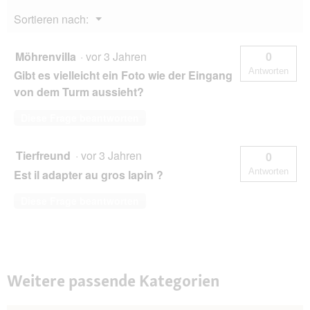
Menü
Sortieren nach:
▼
Möhrenvilla
·
vor 3 Jahren
0
Antworten
Gibt es vielleicht ein Foto wie der Eingang
von dem Turm aussieht?
Diese Frage beantworten
Tierfreund
·
vor 3 Jahren
0
Antworten
Est il adapter au gros lapin ?
Diese Frage beantworten
Weitere passende Kategorien