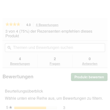
★★★★★
★★★★★
4.0
4 Bewertungen
Mit
dieser
4
3 von 4 (75%) der Rezensenten empfehlen dieses
von
Aktion
Produkt
5
navigierst
Sternen.
du
Themen
Th
Bewertungen
zu
und
ϙ
un
lesen
den
Bewertungen
Be
für
Bewertungen.
AniOne
suchen
su
4
2
0
Holzturm
Bewertungen
Fragen
Antworten
Felix
Bewertungen
Produkt bewerten
.
Mit
die
Beurteilungsüberblick
Akt
wir
Wähle unten eine Reihe aus, um Bewertungen zu filtern.
ein
mo
5
Sterne
3
3 Bewertungen mit 5 Ster
Auswählen, um nach Bewer
★
Dia