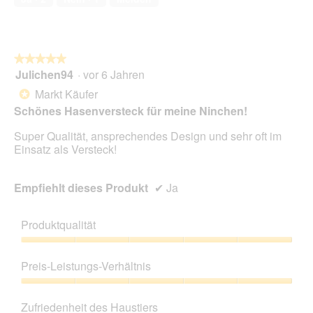
s
5
.
i
D
o
i
n
a
w
l
★★★★★
★★★★★
i
o
Julichen94
·
vor 6 Jahren
r
5
g
d
von
Markt Käufer
*
f
e
5
Schönes Hasenversteck für meine Ninchen!
e
i
Sternen.
l
n
Super Qualität, ansprechendes Design und sehr oft im
d
m
Einsatz als Versteck!
g
o
e
d
ö
a
Empfiehlt dieses Produkt
✔
Ja
f
l
f
e
n
s
Produktqualität
e
D
t
i
Produktqualität,
.
a
5
Preis-Leistungs-Verhältnis
l
von
o
5
Preis-
g
Leistungs-
Zufriedenheit des Haustiers