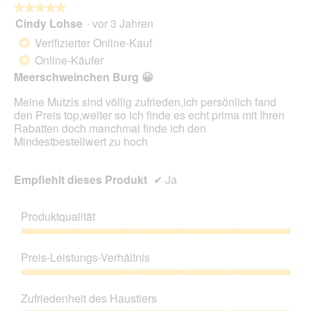
★★★★★
★★★★★
Cindy Lohse
·
vor 3 Jahren
5
von
Verifizierter Online-Kauf
*
5
Online-Käufer
*
Sternen.
Meerschweinchen Burg 😀
Meine Mutzis sind völlig zufrieden,ich persönlich fand
den Preis top,weiter so ich finde es echt prima mit Ihren
Rabatten doch manchmal finde ich den
Mindestbestellwert zu hoch
Empfiehlt dieses Produkt
✔
Ja
Produktqualität
Produktqualität,
5
Preis-Leistungs-Verhältnis
von
5
Preis-
Leistungs-
Zufriedenheit des Haustiers
Verhältnis,