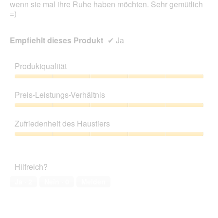
wenn sie mal ihre Ruhe haben möchten. Sehr gemütlich
=)
Empfiehlt dieses Produkt
✔
Ja
Produktqualität
Produktqualität,
5
Preis-Leistungs-Verhältnis
von
5
Preis-
Leistungs-
Zufriedenheit des Haustiers
Verhältnis,
5
Zufriedenheit
von
des
5
Haustiers,
Hilfreich?
5
von
Ja ·
2
Nein ·
0
Melden
5