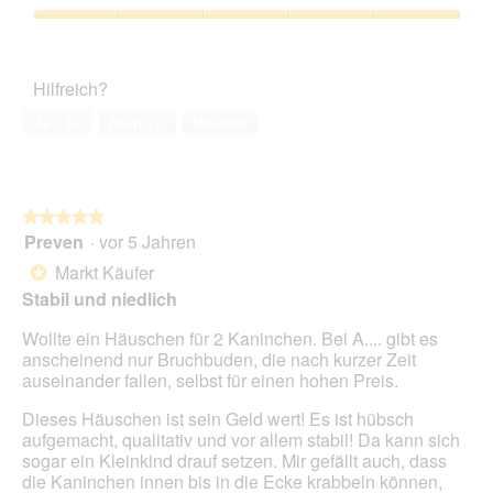
f
Verhältnis,
e
5
Zufriedenheit
l
von
des
d
5
Haustiers,
g
Hilfreich?
5
e
von
Ja ·
10
Nein ·
0
Melden
ö
5
f
f
n
e
★★★★★
★★★★★
t
Preven
·
vor 5 Jahren
5
.
von
Markt Käufer
*
5
Stabil und niedlich
Sternen.
Wollte ein Häuschen für 2 Kaninchen. Bei A.... gibt es
anscheinend nur Bruchbuden, die nach kurzer Zeit
auseinander fallen, selbst für einen hohen Preis.
Dieses Häuschen ist sein Geld wert! Es ist hübsch
aufgemacht, qualitativ und vor allem stabil! Da kann sich
sogar ein Kleinkind drauf setzen. Mir gefällt auch, dass
die Kaninchen innen bis in die Ecke krabbeln können,