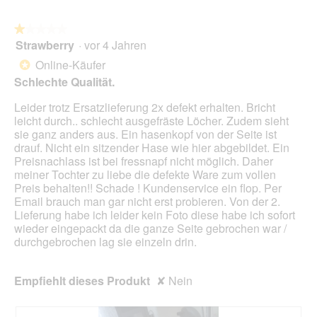
auf
die
folg
★★★★★
★★★★★
Scha
Strawberry
·
vor 4 Jahren
1
klic
von
wird
Online-Käufer
*
der
5
unte
Schlechte Qualität.
Sternen.
aufg
Inhal
Leider trotz Ersatzlieferung 2x defekt erhalten. Bricht
aktua
leicht durch.. schlecht ausgefräste Löcher. Zudem sieht
sie ganz anders aus. Ein hasenkopf von der Seite ist
drauf. Nicht ein sitzender Hase wie hier abgebildet. Ein
Preisnachlass ist bei fressnapf nicht möglich. Daher
meiner Tochter zu liebe die defekte Ware zum vollen
Preis behalten!! Schade ! Kundenservice ein flop. Per
Email brauch man gar nicht erst probieren. Von der 2.
Lieferung habe ich leider kein Foto diese habe ich sofort
wieder eingepackt da die ganze Seite gebrochen war /
durchgebrochen lag sie einzeln drin.
Empfiehlt dieses Produkt
✘
Nein