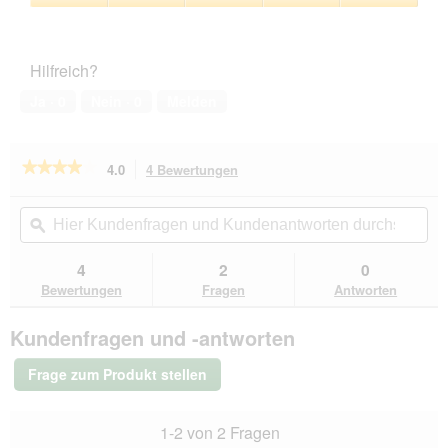
5
Zufriedenheit
von
des
5
Haustiers,
Hilfreich?
5
von
Ja ·
0
Nein ·
0
Melden
5
★★★★★
★★★★★
4.0
4 Bewertungen
Mit
dieser
4
von
Aktion
Hier
Hie
5
navigierst
Kundenfragen
ϙ
Kun
Sternen.
du
und
un
Bewertungen
zu
Kundenantworten
Kun
4
2
0
lesen
den
durchsuchen
du
für
Bewertungen
Fragen
Antworten
Bewertungen.
AniOne
Holzturm
Kundenfragen und -antworten
Felix
Frage zum Produkt stellen
1-2 von 2 Fragen