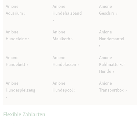
Anione
Anione
Anione
Aquarium
Hundehalsband
Geschirr
Anione
Anione
Anione
Hundeleine
Maulkorb
Hundemantel
Anione
Anione
Anione
Hundebett
Hundekissen
Kühlmatte Für
Hunde
Anione
Anione
Anione
Hundespielzeug
Hundepool
Transportbox
Flexible Zahlarten