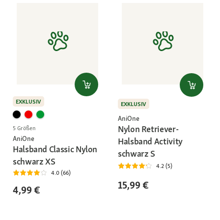
EXKLUSIV
EXKLUSIV
AniOne
Nylon Retriever-
5 Größen
AniOne
Halsband Activity
Halsband Classic Nylon
schwarz S
schwarz XS
4.2 (5)
4.0 (66)
15,99 €
4,99 €