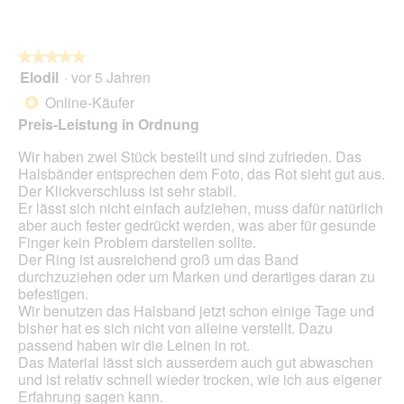
l
o
k
e
2
t
s
.
i
D
★★★★★
★★★★★
o
i
Elodil
·
vor 5 Jahren
5
n
a
von
w
Online-Käufer
*
l
5
i
Preis-Leistung in Ordnung
o
Sternen.
r
g
d
Wir haben zwei Stück bestellt und sind zufrieden. Das
f
e
Halsbänder entsprechen dem Foto, das Rot sieht gut aus.
e
i
Der Klickverschluss ist sehr stabil.
l
n
Er lässt sich nicht einfach aufziehen, muss dafür natürlich
d
m
aber auch fester gedrückt werden, was aber für gesunde
g
o
Finger kein Problem darstellen sollte.
e
d
Der Ring ist ausreichend groß um das Band
ö
a
durchzuziehen oder um Marken und derartiges daran zu
f
l
befestigen.
f
e
Wir benutzen das Halsband jetzt schon einige Tage und
n
s
bisher hat es sich nicht von alleine verstellt. Dazu
e
D
passend haben wir die Leinen in rot.
t
i
Das Material lässt sich ausserdem auch gut abwaschen
.
a
und ist relativ schnell wieder trocken, wie ich aus eigener
l
Erfahrung sagen kann.