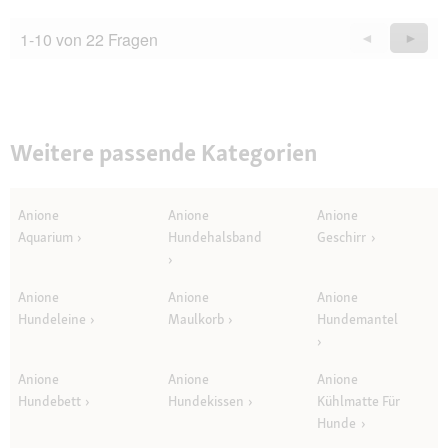
1-10 von 22 Fragen
Zurück
◄
Weiter
►
Questions
Quest
Weitere passende Kategorien
Anione
Anione
Anione
Aquarium
Hundehalsband
Geschirr
Anione
Anione
Anione
Hundeleine
Maulkorb
Hundemantel
Anione
Anione
Anione
Hundebett
Hundekissen
Kühlmatte Für
Hunde