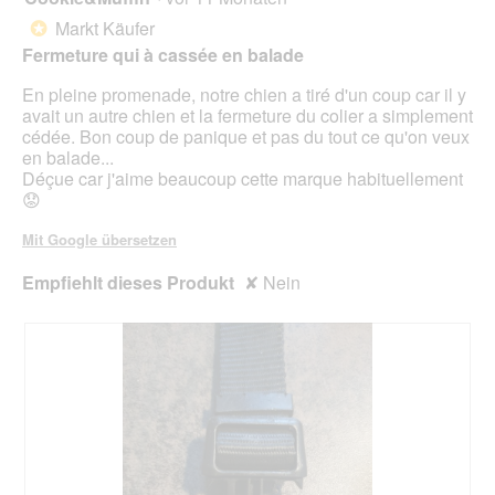
von
Markt Käufer
*
5
Fermeture qui à cassée en balade
Sternen.
En pleine promenade, notre chien a tiré d'un coup car il y
avait un autre chien et la fermeture du colier a simplement
cédée. Bon coup de panique et pas du tout ce qu'on veux
en balade...
Déçue car j'aime beaucoup cette marque habituellement
😟
Mit Google übersetzen
Empfiehlt dieses Produkt
✘
Nein