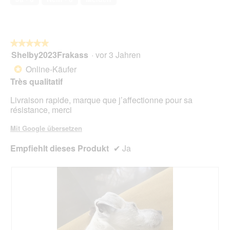
5
.
i
o
n
w
★★★★★
★★★★★
i
Shelby2023Frakass
·
vor 3 Jahren
r
5
d
von
Online-Käufer
*
e
5
Très qualitatif
i
Sternen.
n
Livraison rapide, marque que j’affectionne pour sa
m
résistance, merci
o
d
Mit Google übersetzen
a
l
Empfiehlt dieses Produkt
✔
Ja
e
s
D
i
a
l
o
g