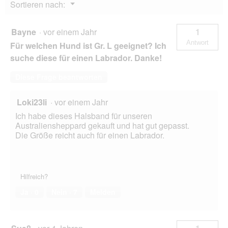
Menü
Sortieren nach:
g
▼
f
e
Bayne
·
vor einem Jahr
1
l
Antwort
Für welchen Hund ist Gr. L geeignet? Ich
d
g
suche diese für einen Labrador. Danke!
e
ö
Diese Frage beantworten
f
f
Loki23li
·
vor einem Jahr
n
e
Ich habe dieses Halsband für unseren
t
Australiensheppard gekauft und hat gut gepasst.
.
Die Größe reicht auch für einen Labrador.
Hilfreich?
Ja ·
0
Nein ·
7
Melden