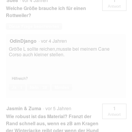
Sue8
·
vor 4 Jahren
1
Antwort
Welche Größe brauche ich für einen
Rottweiler?
Diese Frage beantworten
OdinDjango
·
vor 4 Jahren
Größe L sollte reichen,musste bei meinem Cane
Corso auch kleiner stellen.
Hilfreich?
Ja ·
1
Nein ·
38
Melden
Jasmin & Zuma
·
vor 5 Jahren
1
Antwort
Wie robust ist das Material? Franzt der
Rand schnell aus, wenn es zB am Kragen
der Winterjacke reibt oder wenn der Hund