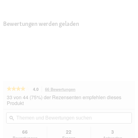
Bewertungen werden geladen
★★★★★
★★★★★
4.0
66 Bewertungen
Mit
dieser
4
33 von 44 (75%) der Rezensenten empfehlen dieses
von
Aktion
Produkt
5
navigierst
Sternen.
du
Themen
Th
Bewertungen
zu
und
ϙ
un
lesen
den
Bewertungen
Be
für
Bewertungen.
AniOne
suchen
su
66
22
3
Halsband
Bewertungen
Fragen
Antworten