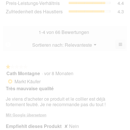
Pre
Preis-Leistungs-Verhältnis
4.4
Bew
von
Lei
4.1
Zuf
Zufriedenheit des Haustiers
4.3
5.
Ver
von
des
Dur
5.
Hau
Bew
Dur
4.4
Bew
1-4 von 66 Bewertungen
von
4.3
5.
von
≡
Menü
Sortieren nach:
Relevanteste
?
▼
5.
Wen
Sie
auf
die
folg
★★★★★
★★★★★
Scha
Cath Montagne
·
vor 8 Monaten
1
klic
von
wird
Markt Käufer
*
der
5
unte
Très mauvaise qualité
Sternen.
aufg
Inhal
Je viens d'acheter ce produit et le collier est déjà
aktua
fortement feutré. Je ne recommande pas du tout !
Mit Google übersetzen
Empfiehlt dieses Produkt
✘
Nein