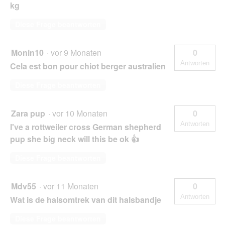
kg
Diese Frage beantworten
Monin10
·
vor 9 Monaten
0
Antworten
Cela est bon pour chiot berger australien
Diese Frage beantworten
Zara pup
·
vor 10 Monaten
0
Antworten
I've a rottweiler cross German shepherd
pup she big neck will this be ok 👍
Diese Frage beantworten
Mdv55
·
vor 11 Monaten
0
Antworten
Wat is de halsomtrek van dit halsbandje
Diese Frage beantworten