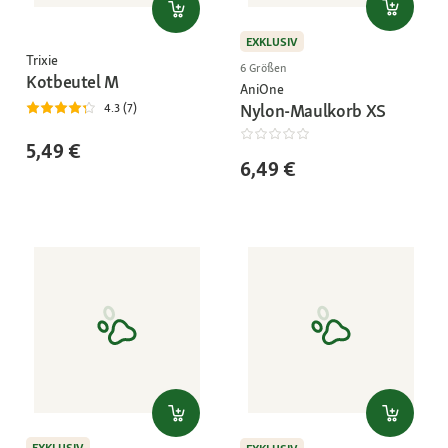
EXKLUSIV
Trixie
6 Größen
Kotbeutel M
AniOne
Nylon-Maulkorb XS
4.3 (7)
5,49 €
6,49 €
EXKLUSIV