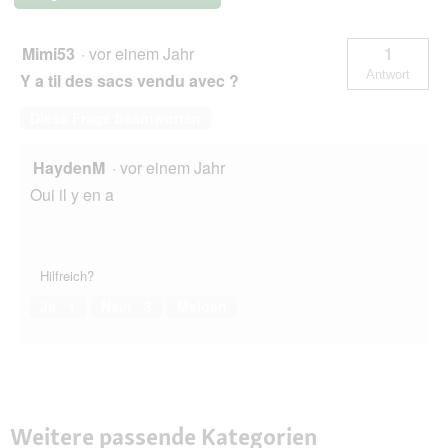
Mimi53
·
vor einem Jahr
1
Antwort
Y a til des sacs vendu avec ?
Diese Frage beantworten
HaydenM
·
vor einem Jahr
Oui il y en a
Hilfreich?
Ja ·
1
Nein ·
3
Melden
Weitere passende Kategorien