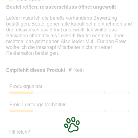
5
Beutel reißen, reissverschluss öffnet ungewollt
Sternen.
Leider muss ich die bereits vorhandene Bewertung
bestätigen. Beutel gehen alle kaputt beim entnehmen und
der reissverschluss öffnet ungewollt. Ich wollte das
Säckchen alternativ als Leckerli Beutel nehmen...aber
nichtmal das geht daher. Also leider Müll. Für den Preis
wollte ich die fressnapf Mitarbeiter nicht mit einer
Reklamation belästigen.
Empfiehlt dieses Produkt
✘
Nein
Produktqualität
Produktqualität,
1
Preis-Leistungs-Verhältnis
von
5
Preis-
Leistungs-
Verhältnis,
Hilfreich?
1