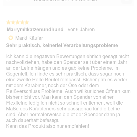
5.
Wen
Sie
auf
die
folg
★★★★★
★★★★★
Scha
Marrymitkatzenundhund
·
vor 5 Jahren
5
klic
von
wird
Markt Käufer
*
der
5
unte
Sehr praktisch, keinerlei Verarbeitungsprobleme
Sternen.
aufg
Inhal
Ich kann die negativen Bewertungen ehrlich gesagt nicht
aktua
nachvollziehen, habe den Spender seit über einem Jahr
an der Leine hängen und es gab keine Probleme. Im
Gegenteil, ich finde es sehr praktisch, dass sogar noch
eine zweite Rolle Beutel reinpasst. Bisher gab es weder
mit dem Karabiner, noch der Öse oder dem
Reißverschluss Probleme. Auch willkürliches Öffnen kam
bisher nicht vor. Man kann den Spender von einer
Flexileine lediglich nicht so schnell entfernen, weil die
Maße des Karabieners sehr passgenau für die Leine
sind. Aber normalerweise bleibt der Spender dann ja
auch dauerhaft befestigt.
Kann das Produkt also nur empfehlen!