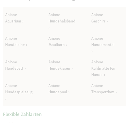
Anione
Anione
Anione
Aquarium
Hundehalsband
Geschirr
Anione
Anione
Anione
Hundeleine
Maulkorb
Hundemantel
Anione
Anione
Anione
Hundebett
Hundekissen
Kühlmatte Für
Hunde
Anione
Anione
Anione
Hundespielzeug
Hundepool
Transportbox
Flexible Zahlarten