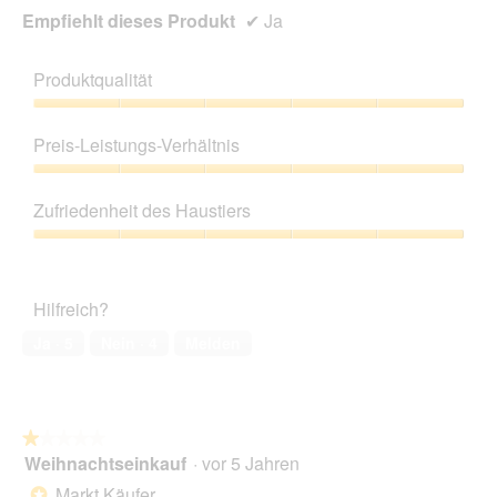
Empfiehlt dieses Produkt
✔
Ja
Produktqualität
Produktqualität,
5
Preis-Leistungs-Verhältnis
von
5
Preis-
Leistungs-
Zufriedenheit des Haustiers
Verhältnis,
5
Zufriedenheit
von
des
5
Haustiers,
Hilfreich?
5
von
Ja ·
5
Nein ·
4
Melden
5
★★★★★
★★★★★
Weihnachtseinkauf
·
vor 5 Jahren
1
von
Markt Käufer
*