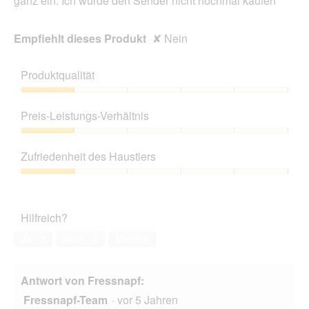
ganz ein. Ich würde den Sender nicht nochmal kaufen
Empfiehlt dieses Produkt
✘
Nein
Produktqualität
Produktqualität,
1
Preis-Leistungs-Verhältnis
von
5
Preis-
Leistungs-
Zufriedenheit des Haustiers
Verhältnis,
1
Zufriedenheit
von
des
5
Haustiers,
Hilfreich?
1
von
Ja ·
3
Nein ·
3
Melden
5
Antwort von Fressnapf:
Fressnapf-Team
·
vor 5 Jahren