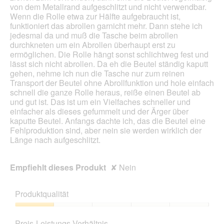
von dem Metallrand aufgeschlitzt und nicht verwendbar.
Wenn die Rolle etwa zur Hälfte aufgebraucht ist,
funktioniert das abrollen garnicht mehr. Dann stehe ich
jedesmal da und muß die Tasche beim abrollen
durchkneten um ein Abrollen überhaupt erst zu
ermöglichen. Die Rolle hängt sonst schlichtweg fest und
lässt sich nicht abrollen. Da eh die Beutel ständig kaputt
gehen, nehme ich nun die Tasche nur zum reinen
Transport der Beutel ohne Abrollfunktion und hole einfach
schnell die ganze Rolle heraus, reiße einen Beutel ab
und gut ist. Das ist um ein Vielfaches schneller und
einfacher als dieses gefummelt und der Ärger über
kaputte Beutel. Anfangs dachte ich, das die Beutel eine
Fehlproduktion sind, aber nein sie werden wirklich der
Länge nach aufgeschlitzt.
Empfiehlt dieses Produkt
✘
Nein
Produktqualität
Produktqualität,
1
Preis-Leistungs-Verhältnis