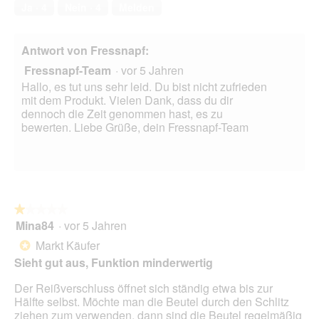
von
Ja ·
4
Nein ·
4
Melden
5
Antwort von Fressnapf:
Fressnapf-Team
·
vor 5 Jahren
Hallo, es tut uns sehr leid. Du bist nicht zufrieden
mit dem Produkt. Vielen Dank, dass du dir
dennoch die Zeit genommen hast, es zu
bewerten. Liebe Grüße, dein Fressnapf-Team
★★★★★
★★★★★
Mina84
·
vor 5 Jahren
1
von
Markt Käufer
*
5
Sieht gut aus, Funktion minderwertig
Sternen.
Der Reißverschluss öffnet sich ständig etwa bis zur
Hälfte selbst. Möchte man die Beutel durch den Schlitz
ziehen zum verwenden, dann sind die Beutel regelmäßig