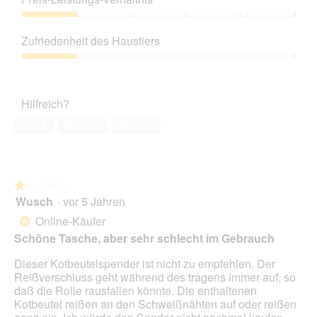
von
5
Preis-
Leistungs-
Zufriedenheit des Haustiers
Verhältnis,
1
Zufriedenheit
von
des
5
Haustiers,
Hilfreich?
1
von
Ja ·
3
Nein ·
3
Melden
5
★★★★★
★★★★★
Wusch
·
vor 5 Jahren
1
von
Online-Käufer
*
5
Schöne Tasche, aber sehr schlecht im Gebrauch
Sternen.
Dieser Kotbeutelspender ist nicht zu empfehlen. Der
Reißverschluss geht während des tragens immer auf, so
daß die Rolle rausfallen könnte. Die enthaltenen
Kotbeutel reißen an den Schweißnähten auf oder reißen