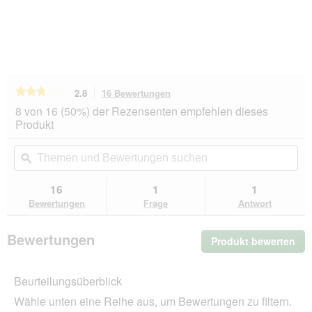
★★★★★
★★★★★
2.8
16 Bewertungen
Mit
dieser
2.8
8 von 16 (50%) der Rezensenten empfehlen dieses
von
Aktion
Produkt
5
navigierst
Sternen.
du
Themen
Th
Bewertungen
zu
und
ϙ
un
lesen
den
Bewertungen
Be
für
Bewertungen.
AniOne
suchen
su
16
1
1
Kotbeutelspender
Bewertungen
Frage
Antwort
schwarz
Bewertungen
Produkt bewerten
.
Mit
die
Beurteilungsüberblick
Akt
wir
Wähle unten eine Reihe aus, um Bewertungen zu filtern.
ein