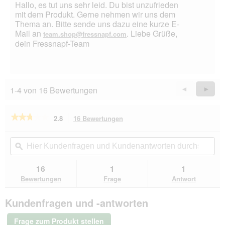
Hallo, es tut uns sehr leid. Du bist unzufrieden
mit dem Produkt. Gerne nehmen wir uns dem
Thema an. Bitte sende uns dazu eine kurze E-
Mail an
. Liebe Grüße,
team.shop@fressnapf.com
dein Fressnapf-Team
1-4 von 16 Bewertungen
Zurück
◄
Weiter
►
Reviews
Revie
★★★★★
★★★★★
2.8
16 Bewertungen
Mit
dieser
2.8
von
Aktion
Hier
Hie
5
navigierst
Kundenfragen
ϙ
Kun
Sternen.
du
und
un
Bewertungen
zu
Kundenantworten
Kun
16
1
1
lesen
den
durchsuchen
du
für
Bewertungen
Frage
Antwort
Bewertungen.
AniOne
Kotbeutelspender
Kundenfragen und -antworten
schwarz
Frage zum Produkt stellen