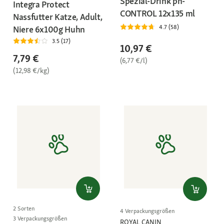
Spezial-Drink ph-
Integra Protect
CONTROL 12x135 ml
Nassfutter Katze, Adult,
4.7 (58)
Niere 6x100g Huhn
3.5 (17)
10,97 €
7,79 €
(6,77 €/l)
(12,98 €/kg)
2 Sorten
4 Verpackungsgrößen
3 Verpackungsgrößen
ROYAL CANIN