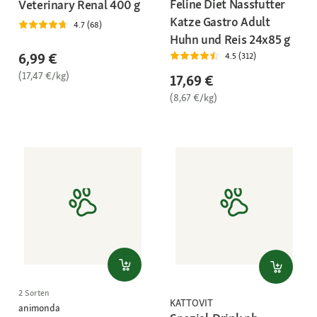
Feline Diet Nassfutter
Veterinary Renal 400 g
Katze Gastro Adult
4.7 (68)
Huhn und Reis 24x85 g
6,99 €
4.5 (312)
(17,47 €/kg)
17,69 €
(8,67 €/kg)
2 Sorten
KATTOVIT
animonda