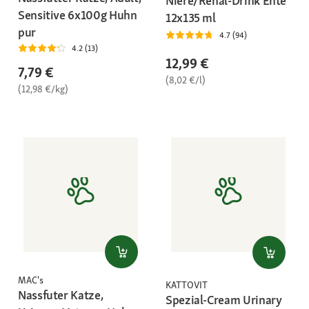
Niere/Renal-Drink Ente
Sensitive 6x100g Huhn
12x135 ml
pur
4.7 (94)
4.2 (13)
12,99 €
7,79 €
(8,02 €/l)
(12,98 €/kg)
MAC's
KATTOVIT
Nassfuter Katze,
Spezial-Cream Urinary