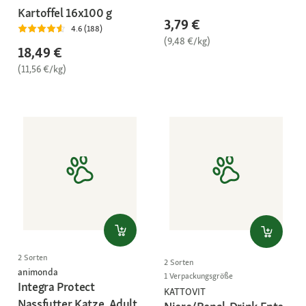
Kartoffel 16x100 g
3,79 €
4.6 (188)
(9,48 €/kg)
18,49 €
(11,56 €/kg)
2 Sorten
2 Sorten
animonda
1 Verpackungsgröße
Integra Protect
KATTOVIT
Nassfutter Katze, Adult,