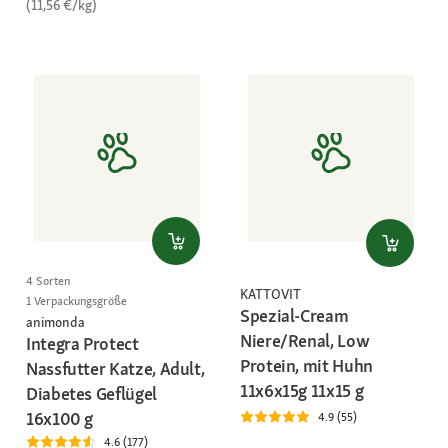
(11,56 €/kg)
4 Sorten
KATTOVIT
1 Verpackungsgröße
Spezial-Cream
animonda
Niere/Renal, Low
Integra Protect
Protein, mit Huhn
Nassfutter Katze, Adult,
11x6x15g 11x15 g
Diabetes Geflügel
16x100 g
4.9 (55)
4.6 (177)