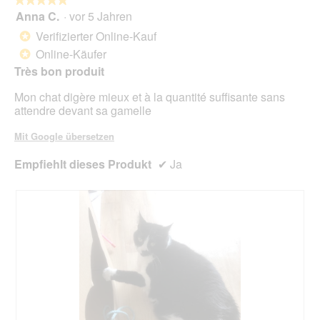
Scha
Anna C.
·
vor 5 Jahren
5
klic
von
wird
Verifizierter Online-Kauf
*
der
5
unte
Online-Käufer
*
Sternen.
aufg
Très bon produit
Inhal
aktua
Mon chat digère mieux et à la quantité suffisante sans
attendre devant sa gamelle
Mit Google übersetzen
Empfiehlt dieses Produkt
✔
Ja