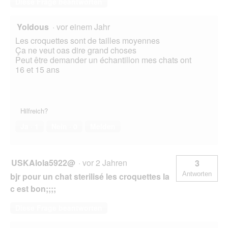
Diese Frage beantworten
Yoldous
·
vor einem Jahr
Les croquettes sont de tailles moyennes
Ça ne veut oas dire grand choses
Peut être demander un échantillon mes chats ont
16 et 15 ans
Hilfreich?
Ja ·
1
Nein ·
0
Melden
USKAlola5922@
·
vor 2 Jahren
3
Antworten
bjr pour un chat sterilisé les croquettes la
c est bon;;;;
Diese Frage beantworten