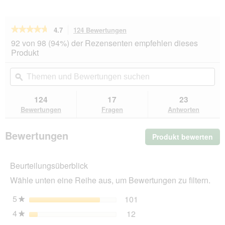
★★★★★
★★★★★
4.7
124 Bewertungen
Mit
dieser
4.7
92 von 98 (94%) der Rezensenten empfehlen dieses
von
Aktion
Produkt
5
navigierst
Sternen.
du
Themen
Th
Bewertungen
zu
und
ϙ
un
lesen
den
Bewertungen
Be
für
Bewertungen.
ROYAL
suchen
su
124
17
23
CANIN
Bewertungen
Fragen
Antworten
Veterinary
Satiety
Weight
Bewertungen
Produkt bewerten
.
Management
1,5
Mit
kg
die
Beurteilungsüberblick
Akt
wir
Wähle unten eine Reihe aus, um Bewertungen zu filtern.
ein
mo
5
Sterne
101
101 Bewertungen mit 5 
Auswählen, um nach Bewe
★
Dia
4
Sterne
12
geö
12 Bewertungen mit 4 St
Auswählen, um nach Bewer
★