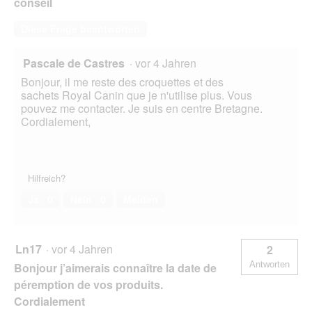
conseil
Diese Frage beantworten
Pascale de Castres
·
vor 4 Jahren
Bonjour, il me reste des croquettes et des
sachets Royal Canin que je n'utilise plus. Vous
pouvez me contacter. Je suis en centre Bretagne.
Cordialement,
Hilfreich?
Ja ·
0
Nein ·
0
Melden
Ln17
·
vor 4 Jahren
2
Antworten
Bonjour j’aimerais connaître la date de
péremption de vos produits.
Cordialement