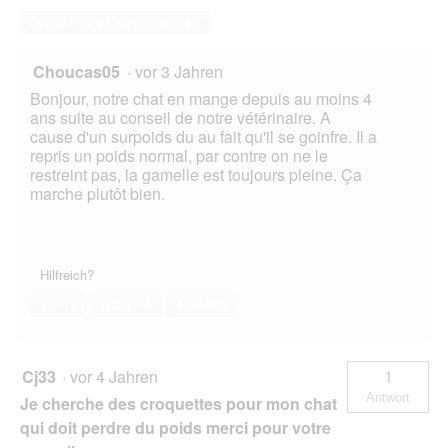
Diese Frage beantworten
Choucas05
·
vor 3 Jahren
Bonjour, notre chat en mange depuis au moins 4
ans suite au conseil de notre vétérinaire. A
cause d'un surpoids du au fait qu'il se goinfre. Il a
repris un poids normal, par contre on ne le
restreint pas, la gamelle est toujours pleine. Ça
marche plutôt bien.
Hilfreich?
Ja ·
1
Nein ·
0
Melden
Cj33
·
vor 4 Jahren
1
Antwort
Je cherche des croquettes pour mon chat
qui doit perdre du poids merci pour votre