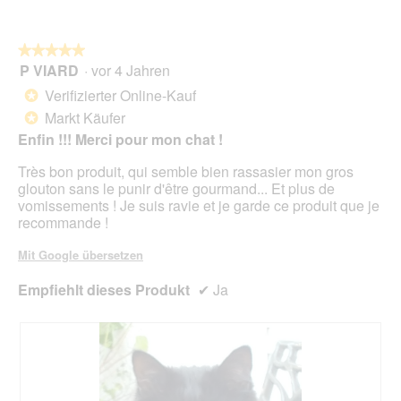
o
t
i
n
.
a
w
l
★★★★★
★★★★★
i
o
P VIARD
·
vor 4 Jahren
r
5
g
d
von
Verifizierter Online-Kauf
*
f
e
5
Markt Käufer
e
*
i
Sternen.
l
n
Enfin !!! Merci pour mon chat !
d
m
g
Très bon produit, qui semble bien rassasier mon gros
o
e
glouton sans le punir d'être gourmand... Et plus de
d
ö
vomissements ! Je suis ravie et je garde ce produit que je
a
f
recommande !
l
f
e
n
Mit Google übersetzen
s
e
D
t
Empfiehlt dieses Produkt
✔
Ja
i
.
a
l
o
g
f
e