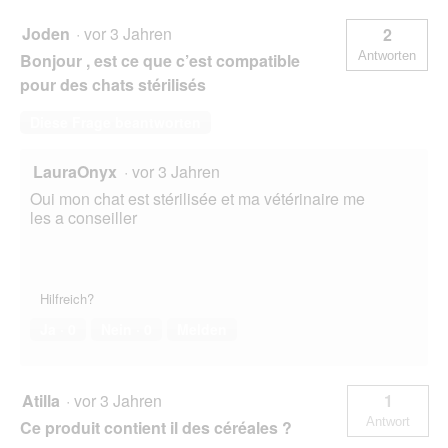
Joden
·
vor 3 Jahren
2
Antworten
Bonjour , est ce que c’est compatible
pour des chats stérilisés
Diese Frage beantworten
LauraOnyx
·
vor 3 Jahren
Oui mon chat est stérilisée et ma vétérinaire me
les a conseiller
Hilfreich?
Ja ·
0
Nein ·
0
Melden
Atilla
·
vor 3 Jahren
1
Antwort
Ce produit contient il des céréales ?