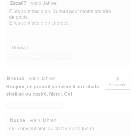
Zaza67
·
vor 2 Jahren
Elles sont très bien. Surtout pour moins prendre
de poids.
Elles sont très bien tolérées.
Hilfreich?
Ja ·
0
Nein ·
0
Melden
BrunoS
·
vor 2 Jahren
3
Antworten
Bonjour, ce produit convient il aux chats
stérilisé ou castré. Merci. Cdt
Diese Frage beantworten
Nuche
·
vor 2 Jahren
Oui convient bien au chat vu veterinaire