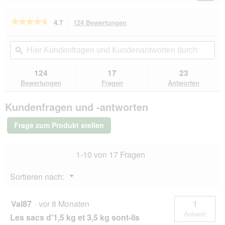
Reviews
Revie
l
i
o
r
★★★★★
★★★★★
4.7
124 Bewertungen
Mit
g
d
dieser
4.7
f
e
von
Aktion
Hier
Hie
e
i
5
navigierst
Kundenfragen
ϙ
Kun
l
n
Sternen.
du
und
un
d
m
Bewertungen
zu
Kundenantworten
Kun
g
124
17
23
lesen
o
den
durchsuchen
du
e
für
Bewertungen
Fragen
Antworten
d
Bewertungen.
ROYAL
ö
a
CANIN
f
l
Kundenfragen und -antworten
Veterinary
f
e
Satiety
n
s
Weight
Frage zum Produkt stellen
e
Management
D
1,5
t
i
kg
.
a
1-10 von 17 Fragen
l
o
Menü
Sortieren nach:
g
▼
f
e
Val87
·
vor 8 Monaten
1
l
Antwort
Les sacs d'1,5 kg et 3,5 kg sont-ils
d