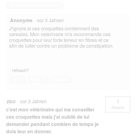
Diese Frage beantworten
Anonyme
·
vor 3 Jahren
J'ignore si ces croquettes contiennent des
cereales. Mon veterinaire m'a recommande ces
croquettes pour leur forte teneur en fibres et ce
afin de lutter contre un probleme de constipation.
Hilfreich?
Ja ·
1
Nein ·
0
Melden
zicc
·
vor 3 Jahren
1
Antwort
c'est mon vétérinaire qui ma conseiller
ces croquettes mais j'ai oublié de lui
demander pendant combien de temps je
dois leur en donner.