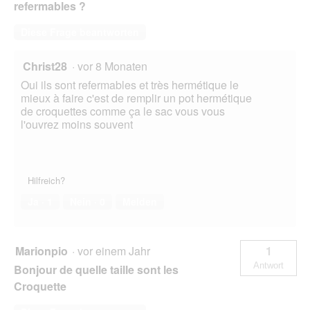
g
refermables ?
e
ö
Diese Frage beantworten
f
f
Christ28
·
vor 8 Monaten
n
e
Oui ils sont refermables et très hermétique le
t
mieux à faire c'est de remplir un pot hermétique
.
de croquettes comme ça le sac vous vous
l'ouvrez moins souvent
Hilfreich?
Ja ·
1
Nein ·
0
Melden
Marionpio
·
vor einem Jahr
1
Antwort
Bonjour de quelle taille sont les
Croquette