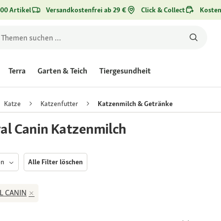
00 Artikel
Versandkostenfrei ab 29 €
Click & Collect
Kosten
Terra
Garten & Teich
Tiergesundheit
Katze
Katzenfutter
Katzenmilch & Getränke
al Canin Katzenmilch
en
Alle Filter löschen
L CANIN