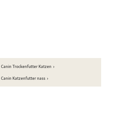
 Canin Trockenfutter Katzen
 Canin Katzenfutter nass