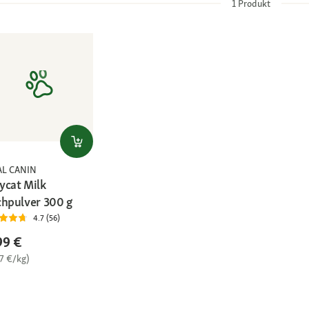
1
Produkt
AL CANIN
ycat Milk
chpulver 300 g
4.7 (56)
99 €
97 €/kg)