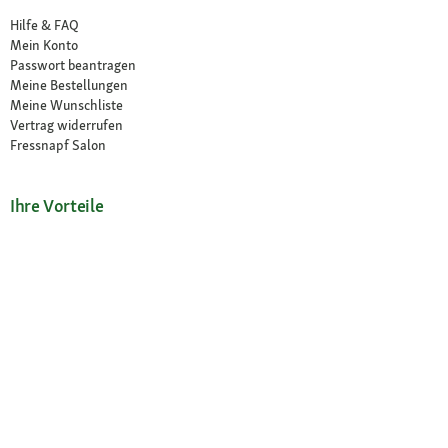
Hilfe & FAQ
Mein Konto
Passwort beantragen
Meine Bestellungen
Meine Wunschliste
Vertrag widerrufen
Fressnapf Salon
Ihre Vorteile
Neu im Sortiment
Exklusive Marken
Kostenlose Rücksendung
Unsere Märkte
Märkte finden
Angebote im Markt