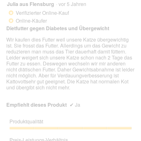
Julia aus Flensburg
·
vor 5 Jahren
4
von
Verifizierter Online-Kauf
*
5
Online-Käufer
*
Sternen.
Dietfutter gegen Diabetes und Übergewicht
Wir kaufen dies Futter weil unsere Katze übergewichtig
ist. Sie frosst das Futter. Allerdings um das Gewicht zu
reduzieren man muss das Tier dauerhaft damit füttern.
Leider weigert sich unsere Katze schon nach 2 Tage das
Futter zu essen. Deswegen wechseln wir mir anderen
nicht diätischen Futter. Daher Gewichtsabnahme ist leider
nicht möglich. Aber für Verdauungverbesserung ist
Kattovottsehr gut geeignet. Die Katze hat normalen Kot
und übergibt sich nicht mehr.
Empfiehlt dieses Produkt
✔
Ja
Produktqualität
Produktqualität,
5
Preis-Leistungs-Verhältnis