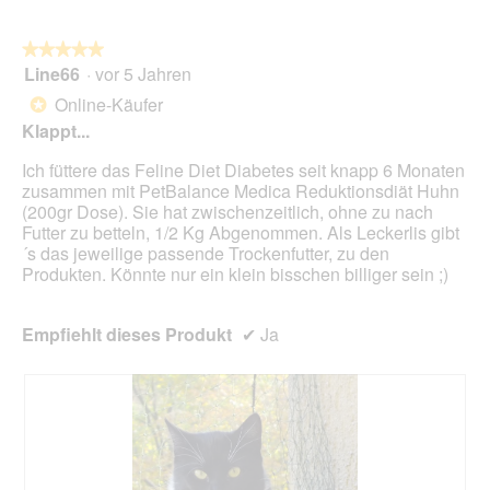
Sie
auf
die
folg
★★★★★
★★★★★
Scha
Line66
·
vor 5 Jahren
5
klic
von
wird
Online-Käufer
*
der
5
unte
Klappt...
Sternen.
aufg
Inhal
Ich füttere das Feline Diet Diabetes seit knapp 6 Monaten
aktua
zusammen mit PetBalance Medica Reduktionsdiät Huhn
(200gr Dose). Sie hat zwischenzeitlich, ohne zu nach
Futter zu betteln, 1/2 Kg Abgenommen. Als Leckerlis gibt
´s das jeweilige passende Trockenfutter, zu den
Produkten. Könnte nur ein klein bisschen billiger sein ;)
Empfiehlt dieses Produkt
✔
Ja