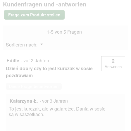
Kundenfragen und -antworten
Diet
Nassfutter
Katze
Frage zum Produkt stellen
Diabetes
Adult
Huhn
1-5 von 5 Fragen
12x185
g
Menü
Sortieren nach:
▼
Editte
·
vor 3 Jahren
2
Antworten
Dzień dobry czy to jest kurczak w sosie
pozdrawiam
Diese Frage beantworten
Katarzyna Ł.
·
vor 3 Jahren
To jest kurczak, ale w galaretce. Dania w sosie
są w saszetkach.