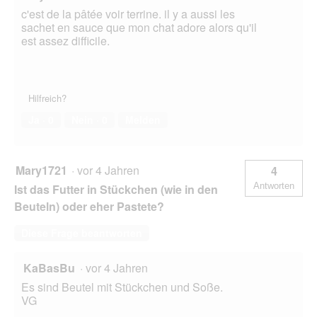
c'est de la pâtée voir terrine. il y a aussi les
sachet en sauce que mon chat adore alors qu'il
est assez difficile.
Hilfreich?
Ja ·
0
Nein ·
0
Melden
Mary1721
·
vor 4 Jahren
4
Antworten
Ist das Futter in Stückchen (wie in den
Beuteln) oder eher Pastete?
Diese Frage beantworten
KaBasBu
·
vor 4 Jahren
Es sind Beutel mit Stückchen und Soße.
VG