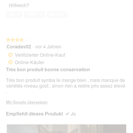
Haustiers,
A
Hilfreich?
5
k
von
t
Ja ·
2
Nein ·
0
Melden
5
i
o
n
w
★★★★★
★★★★★
i
Coradav02
·
vor 4 Jahren
r
4
d
von
Verifizierter Online-Kauf
*
e
5
Online-Käufer
*
i
Sternen.
n
Très bon produit bonne conservation
m
Très bon produit symba le mange bien , mais manque de
o
variétés niveau goût , sinon rien a redire prix assez élevé
d
.
a
l
Mit Google übersetzen
e
s
Empfiehlt dieses Produkt
✔
Ja
D
i
a
l