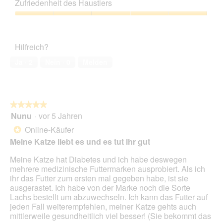
Leistungs-
z
e
Zufriedenheit des Haustiers
Verhältnis,
u
s
3
Zufriedenheit
F
e
von
des
o
r
5
Haustiers,
t
A
Hilfreich?
5
o
k
von
1
t
Ja ·
2
Nein ·
0
Melden
5
.
i
o
n
w
★★★★★
★★★★★
i
Nunu
·
vor 5 Jahren
r
5
d
von
Online-Käufer
*
e
5
Meine Katze liebt es und es tut ihr gut
i
Sternen.
n
Meine Katze hat Diabetes und ich habe deswegen
m
mehrere medizinische Futtermarken ausprobiert. Als ich
o
ihr das Futter zum ersten mal gegeben habe, ist sie
d
ausgerastet. Ich habe von der Marke noch die Sorte
a
Lachs bestellt um abzuwechseln. Ich kann das Futter auf
l
jeden Fall weiterempfehlen, meiner Katze gehts auch
e
mittlerweile gesundheitlich viel besser! (Sie bekommt das
s