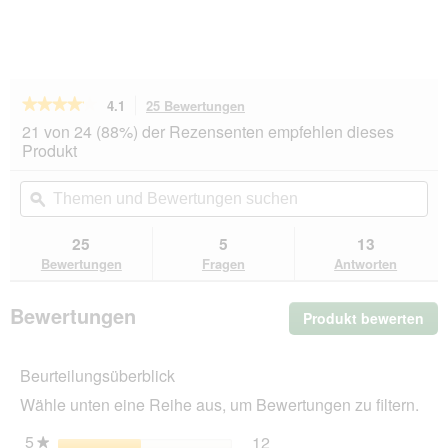
★★★★★
★★★★★
4.1
25 Bewertungen
Mit
dieser
4.1
21 von 24 (88%) der Rezensenten empfehlen dieses
von
Aktion
Produkt
5
navigierst
Sternen.
du
Themen
Th
Bewertungen
zu
und
ϙ
un
lesen
den
Bewertungen
Be
für
Bewertungen.
KATTOVIT
suchen
su
25
5
13
Feline
Bewertungen
Fragen
Antworten
Diet
Nassfutter
Katze
Bewertungen
Produkt bewerten
.
Diabetes
Adult
Mit
Huhn
die
12x185
Beurteilungsüberblick
Akt
g
wir
Wähle unten eine Reihe aus, um Bewertungen zu filtern.
ein
mo
5
Sterne
12
12 Bewertungen mit 5 St
Auswählen, um nach Bewer
★