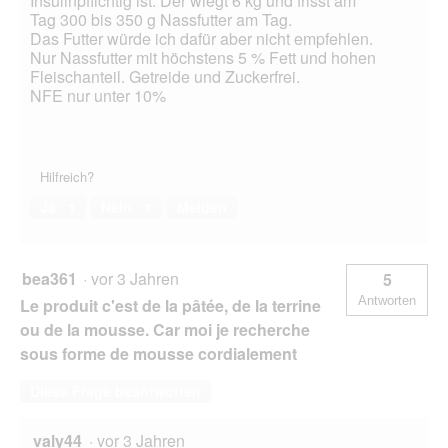
Insulinpflichtig ist. Der wiegt 6 kg und frisst am
Tag 300 bis 350 g Nassfutter am Tag.
Das Futter würde ich dafür aber nicht empfehlen.
Nur Nassfutter mit höchstens 5 % Fett und hohen
Fleischanteil. Getreide und Zuckerfrei.
NFE nur unter 10%
Hilfreich?
Ja ·
1
Nein ·
1
Melden
bea361
·
vor 3 Jahren
5
Antworten
Le produit c'est de la pâtée, de la terrine
ou de la mousse. Car moi je recherche
sous forme de mousse cordialement
Diese Frage beantworten
valy44
·
vor 3 Jahren