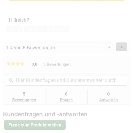
5
Zufriedenheit
von
des
5
Haustiers,
Hilfreich?
5
von
Ja ·
1
Nein ·
14
Melden
5
1-4 von 5 Bewertungen
Zurück
◄
Weiter
►
Reviews
Revie
★★★★★
★★★★★
3.8
5 Bewertungen
Mit
dieser
3.8
von
Aktion
Hier
Hie
5
navigierst
Kundenfragen
ϙ
Kun
Sternen.
du
und
un
Bewertungen
zu
Kundenantworten
Kun
5
6
0
lesen
den
durchsuchen
du
für
Bewertungen
Fragen
Antworten
Bewertungen.
AniOne
Holzeckhaus
Kundenfragen und -antworten
Jule
M
Frage zum Produkt stellen