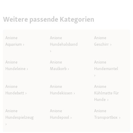
Weitere passende Kategorien
Anione
Anione
Anione
Aquarium
Hundehalsband
Geschirr
Anione
Anione
Anione
Hundeleine
Maulkorb
Hundemantel
Anione
Anione
Anione
Hundebett
Hundekissen
Kühlmatte Für
Hunde
Anione
Anione
Anione
Hundespielzeug
Hundepool
Transportbox