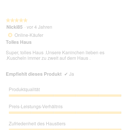
★★★★★
★★★★★
Nicki85
·
vor 4 Jahren
5
von
Online-Käufer
*
5
Tolles Haus
Sternen.
Super, tolles Haus .Unsere Kaninchen lieben es
.Kuscheln immer zu zweit auf dem Haus .
Empfiehlt dieses Produkt
✔
Ja
Produktqualität
Produktqualität,
5
Preis-Leistungs-Verhältnis
von
5
Preis-
Leistungs-
Zufriedenheit des Haustiers
Verhältnis,