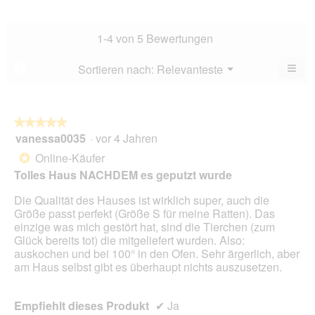
Dur
5.
Hau
Bew
Dur
3.8
Bew
1-4 von 5 Bewertungen
von
3.4
5.
von
≡
Menü
Sortieren nach:
Relevanteste
?
▼
5.
Wen
Sie
auf
die
folg
★★★★★
★★★★★
Scha
vanessa0035
·
vor 4 Jahren
5
klic
von
wird
Online-Käufer
*
der
5
unte
Tolles Haus NACHDEM es geputzt wurde
Sternen.
aufg
Inhal
Die Qualität des Hauses ist wirklich super, auch die
aktua
Größe passt perfekt (Größe S für meine Ratten). Das
einzige was mich gestört hat, sind die Tierchen (zum
Glück bereits tot) die mitgeliefert wurden. Also:
auskochen und bei 100° in den Ofen. Sehr ärgerlich, aber
am Haus selbst gibt es überhaupt nichts auszusetzen.
Empfiehlt dieses Produkt
✔
Ja