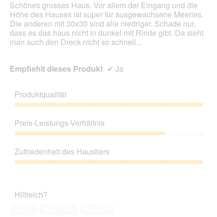
Schönes grosses Haus. Vor allem der Eingang und die
Höhe des Hauses ist super für ausgewachsene Meeries.
Die anderen mit 30x30 sind alle niedriger. Schade nur,
dass es das haus nicht in dunkel mit Rinde gibt. Da sieht
man auch den Dreck nicht so schnell...
Empfiehlt dieses Produkt
✔
Ja
Produktqualität
Produktqualität,
5
Preis-Leistungs-Verhältnis
von
5
Preis-
Leistungs-
Zufriedenheit des Haustiers
Verhältnis,
4
Zufriedenheit
von
des
5
Haustiers,
Hilfreich?
5
von
Ja ·
2
Nein ·
14
Melden
5