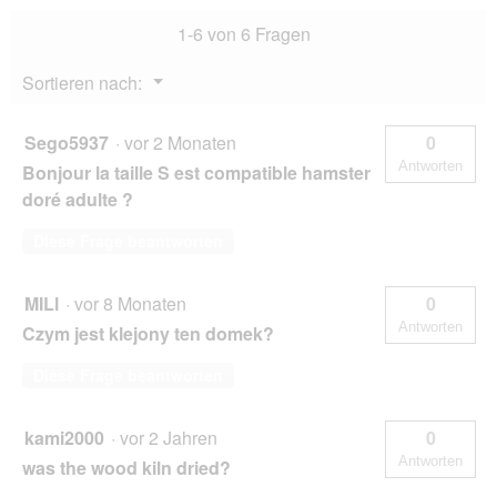
1-6 von 6 Fragen
Menü
Sortieren nach:
▼
Sego5937
·
vor 2 Monaten
0
Antworten
Bonjour la taille S est compatible hamster
doré adulte ?
Diese Frage beantworten
MILl
·
vor 8 Monaten
0
Antworten
Czym jest klejony ten domek?
Diese Frage beantworten
kami2000
·
vor 2 Jahren
0
Antworten
was the wood kiln dried?