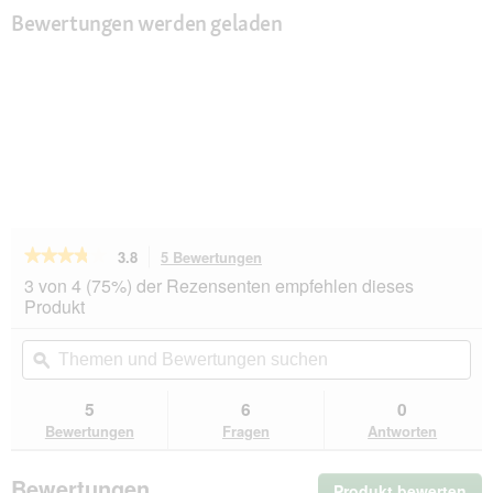
Bewertungen werden geladen
★★★★★
★★★★★
3.8
5 Bewertungen
Mit
dieser
3.8
3 von 4 (75%) der Rezensenten empfehlen dieses
von
Aktion
Produkt
5
navigierst
Sternen.
du
Themen
Th
Bewertungen
zu
und
ϙ
un
lesen
den
Bewertungen
Be
für
Bewertungen.
AniOne
suchen
su
5
6
0
Holzeckhaus
Bewertungen
Fragen
Antworten
Jule
M
Bewertungen
Produkt bewerten
.