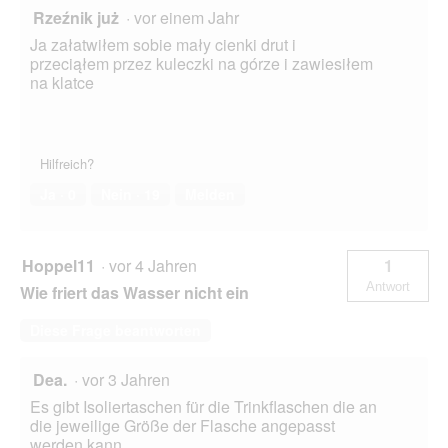
Rzeźnik już
·
vor einem Jahr
Ja załatwiłem sobie mały cienki drut i
przeciąłem przez kuleczki na górze i zawiesiłem
na klatce
Hilfreich?
Ja ·
0
Nein ·
19
Melden
Hoppel11
·
vor 4 Jahren
1
Antwort
Wie friert das Wasser nicht ein
Diese Frage beantworten
Dea.
·
vor 3 Jahren
Es gibt Isoliertaschen für die Trinkflaschen die an
die jeweilige Größe der Flasche angepasst
werden kann.