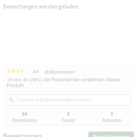
Bewertungen werden geladen
★★★★★
★★★★★
3.5
88 Bewertungen
Mit
dieser
3.5
15 von 40 (38%) der Rezensenten empfehlen dieses
von
Aktion
Produkt
5
navigierst
Sternen.
du
Themen
Th
Bewertungen
zu
und
ϙ
un
lesen
den
Bewertungen
Be
für
Bewertungen.
AniOne
suchen
su
88
5
3
Trinkflasche
Bewertungen
Fragen
Antworten
100
ml
Bewertungen
Produkt bewerten
.