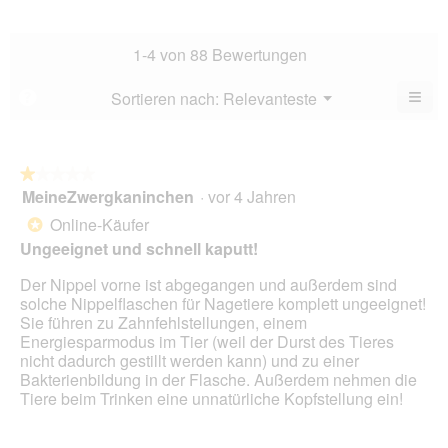
Dur
5.
Hau
Bew
Dur
2.9
Bew
1-4 von 88 Bewertungen
von
2.6
5.
von
≡
Menü
Sortieren nach:
Relevanteste
?
▼
5.
Wen
Sie
auf
die
folg
★★★★★
★★★★★
Scha
MeineZwergkaninchen
·
vor 4 Jahren
1
klic
von
wird
Online-Käufer
*
der
5
unte
Ungeeignet und schnell kaputt!
Sternen.
aufg
Inhal
Der Nippel vorne ist abgegangen und außerdem sind
aktua
solche Nippelflaschen für Nagetiere komplett ungeeignet!
Sie führen zu Zahnfehlstellungen, einem
Energiesparmodus im Tier (weil der Durst des Tieres
nicht dadurch gestillt werden kann) und zu einer
Bakterienbildung in der Flasche. Außerdem nehmen die
Tiere beim Trinken eine unnatürliche Kopfstellung ein!