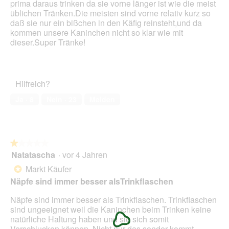
prima daraus trinken da sie vorne länger ist wie die meist
Sternen.
üblichen Tränken.Die meisten sind vorne relativ kurz so
daß sie nur ein bißchen in den Käfig reinsteht,und da
kommen unsere Kaninchen nicht so klar wie mit
dieser.Super Tränke!
Hilfreich?
Ja ·
8
Nein ·
23
Melden
★★★★★
★★★★★
Natatascha
·
vor 4 Jahren
1
von
Markt Käufer
*
5
Näpfe sind immer besser alsTrinkflaschen
Sternen.
Näpfe sind immer besser als Trinkflaschen. Trinkflaschen
sind ungeeignet weil die Kaninchen beim Trinken keine
natürliche Haltung haben und sie sich somit
Verschlucken können. Nicht nur das sonder kommt