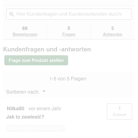
dieser
3.5
von
Aktion
Hier
Hie
5
navigierst
Kundenfragen
ϙ
Kun
Sternen.
du
und
un
Bewertungen
zu
Kundenantworten
Kun
88
5
3
lesen
den
durchsuchen
du
für
Bewertungen
Fragen
Antworten
Bewertungen.
AniOne
Trinkflasche
Kundenfragen und -antworten
100
ml
Frage zum Produkt stellen
1-5 von 5 Fragen
Menü
Sortieren nach:
▼
Nitka80
·
vor einem Jahr
1
Antwort
Jak to zawiesić?
Diese Frage beantworten