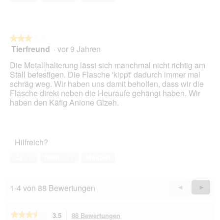
5
★★★★★
★★★★★
Tierfreund
·
vor 9 Jahren
3
von
Die Metallhalterung lässt sich manchmal nicht richtig am
5
Stall befestigen. Die Flasche 'kippt' dadurch immer mal
Sternen.
schräg weg. Wir haben uns damit beholfen, dass wir die
Flasche direkt neben die Heuraufe gehängt haben. Wir
haben den Käfig Anione Gizeh.
Hilfreich?
Ja ·
7
Nein ·
17
Melden
1-4 von 88 Bewertungen
Zurück
◄
Weiter
►
Reviews
Revie
★★★★★
★★★★★
3.5
88 Bewertungen
Mit