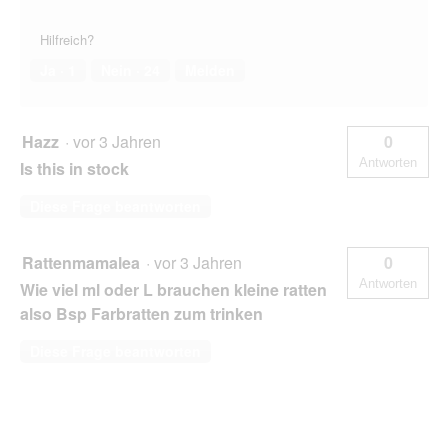
Hilfreich?
Ja ·
1
Nein ·
24
Melden
Hazz
·
vor 3 Jahren
0
Antworten
Is this in stock
Diese Frage beantworten
Rattenmamalea
·
vor 3 Jahren
0
Antworten
Wie viel ml oder L brauchen kleine ratten
also Bsp Farbratten zum trinken
Diese Frage beantworten