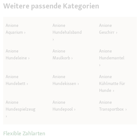
Weitere passende Kategorien
Anione
Anione
Anione
Aquarium
Hundehalsband
Geschirr
Anione
Anione
Anione
Hundeleine
Maulkorb
Hundemantel
Anione
Anione
Anione
Hundebett
Hundekissen
Kühlmatte Für
Hunde
Anione
Anione
Anione
Hundespielzeug
Hundepool
Transportbox
Flexible Zahlarten