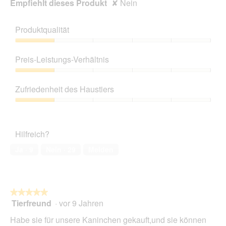
Empfiehlt dieses Produkt
✘
Nein
Produktqualität
Produktqualität,
1
Preis-Leistungs-Verhältnis
von
5
Preis-
Leistungs-
Zufriedenheit des Haustiers
Verhältnis,
1
Zufriedenheit
von
des
5
Haustiers,
Hilfreich?
1
von
Ja ·
9
Nein ·
29
Melden
5
★★★★★
★★★★★
Tierfreund
·
vor 9 Jahren
5
von
Habe sie für unsere Kaninchen gekauft,und sie können
5