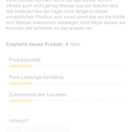
oftmals auch nicht genug Wasser aus der falsche raus
das bedeutet das der nager noch länger in dieser
unnatürlichen Position sein muss somit das sie die Hälfte
vom Wasser bekommen deswegen sind Näpfe besser sie
kommen viel schneller an das wasser ran
Empfiehlt dieses Produkt
✘
Nein
Produktqualität
Produktqualität,
1
Preis-Leistungs-Verhältnis
von
5
Preis-
Leistungs-
Zufriedenheit des Haustiers
Verhältnis,
1
Zufriedenheit
von
des
5
Haustiers,
Hilfreich?
1
von
Ja ·
1
Nein ·
10
Melden