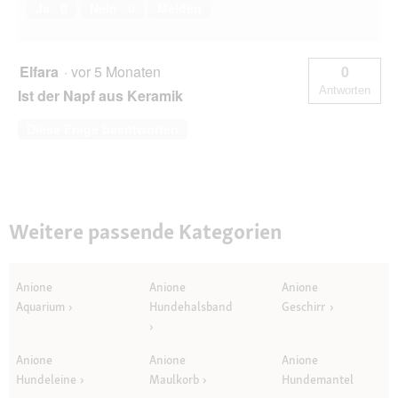
Ja ·
0
Nein ·
0
Melden
Elfara
·
vor 5 Monaten
0
Antworten
Ist der Napf aus Keramik
Diese Frage beantworten
Weitere passende Kategorien
Anione
Anione
Anione
Aquarium
Hundehalsband
Geschirr
Anione
Anione
Anione
Hundeleine
Maulkorb
Hundemantel