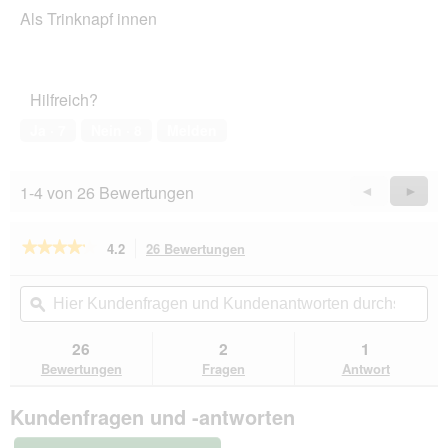
von
t
Als Trinknapf innen
5
.
Sternen.
Hilfreich?
Ja ·
7
Nein ·
8
Melden
1-4 von 26 Bewertungen
Zurück
◄
Weiter
►
Reviews
Revie
★★★★★
★★★★★
4.2
26 Bewertungen
Mit
dieser
4.2
von
Aktion
Hier
Hie
5
navigierst
Kundenfragen
ϙ
Kun
Sternen.
du
und
un
Bewertungen
zu
Kundenantworten
Kun
26
2
1
lesen
den
durchsuchen
du
für
Bewertungen
Fragen
Antwort
Bewertungen.
AniOne
Kleintier-
Kundenfragen und -antworten
Napf
grau
180