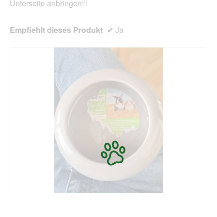
Unterseite anbringen!!!
Empfiehlt dieses Produkt
✔
Ja
K
F
l
o
e
t