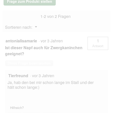
Frage zum Produkt stellen
ml
1-2 von 2 Fragen
Menü
Sortieren nach:
▼
antonialisamarie
·
vor 3 Jahren
1
Antwort
Ist dieser Napf auch für Zwergkaninchen
geeignet?
Diese Frage beantworten
Tierfreund
·
vor 3 Jahren
Ja, hab den bei mir schon lange im Stall und der
hält schon lange:)
Hilfreich?