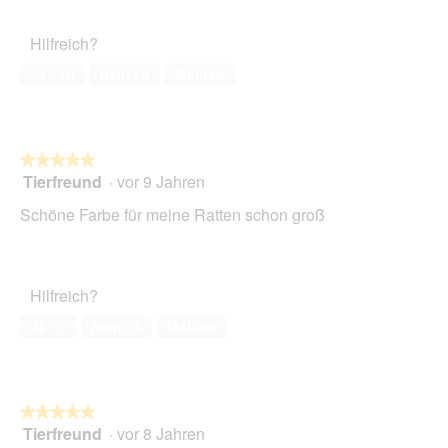
m
o
Hilfreich?
d
a
Ja ·
10
Nein ·
2
Melden
l
e
s
D
i
★★★★★
★★★★★
a
Tierfreund
·
vor 9 Jahren
5
l
von
Schöne Farbe für meine Ratten schon groß
o
5
g
Sternen.
f
e
l
Hilfreich?
d
Ja ·
7
Nein ·
6
Melden
g
e
ö
f
f
★★★★★
★★★★★
n
Tierfreund
·
vor 8 Jahren
5
e