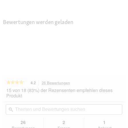
Bewertungen werden geladen
★★★★★
★★★★★
4.2
26 Bewertungen
Mit
dieser
4.2
15 von 18 (83%) der Rezensenten empfehlen dieses
von
Aktion
Produkt
5
navigierst
Sternen.
du
Themen
Th
Bewertungen
zu
und
ϙ
un
lesen
den
Bewertungen
Be
für
Bewertungen.
AniOne
suchen
su
26
2
1
Kleintier-
Bewertungen
Fragen
Antwort