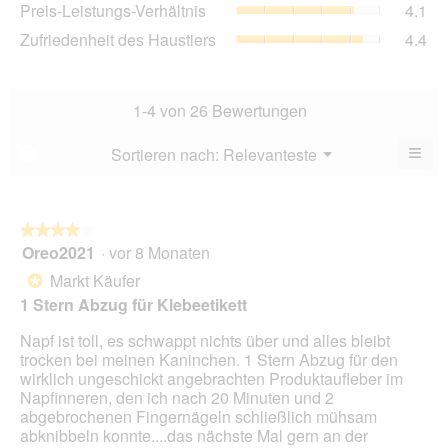
Pre
Preis-Leistungs-Verhältnis
4.1
Bew
von
Lei
4.3
Zuf
Zufriedenheit des Haustiers
4.4
5.
Ver
von
des
Dur
5.
Hau
Bew
Dur
4.1
Bew
1-4 von 26 Bewertungen
von
4.4
5.
von
≡
Menü
Sortieren nach:
Relevanteste
?
▼
5.
Wen
Sie
auf
die
folg
★★★★★
★★★★★
Scha
Oreo2021
·
vor 8 Monaten
4
klic
von
wird
Markt Käufer
*
der
5
unte
1 Stern Abzug für Klebeetikett
Sternen.
aufg
Inhal
Napf ist toll, es schwappt nichts über und alles bleibt
aktua
trocken bei meinen Kaninchen. 1 Stern Abzug für den
wirklich ungeschickt angebrachten Produktaufleber im
Napfinneren, den ich nach 20 Minuten und 2
abgebrochenen Fingernägeln schließlich mühsam
abknibbeln konnte....das nächste Mal gern an der