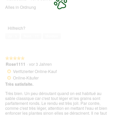
von
Alles in Ordnung
5
Sternen.
Hilfreich?
Ja ·
5
Nein ·
11
Melden
★★★★★
★★★★★
Rose1111
·
vor 3 Jahren
5
von
Verifizierter Online-Kauf
*
5
Online-Käufer
*
Sternen.
Très satisfaite.
Très bien. Un peu déroutant quand on est habitué au
sable classique car c'est tout léger et les grains sont
parfaitement ronds. Le rendu est très joli. Par contre,
comme c'est très léger, attention en mettant l'eau et bien
enfoncer les plantes sinon elles se déracinent. Il ne faut