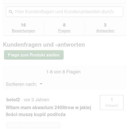
dieser
4.6
von
Aktion
Hier
Hie
5
navigierst
Kundenfragen
ϙ
Kun
Sternen.
du
und
un
Bewertungen
zu
Kundenantworten
Kun
16
8
3
lesen
den
durchsuchen
du
für
Bewertungen
Fragen
Antworten
Bewertungen.
Tropica
Aquarium
Kundenfragen und -antworten
Bodengrund
Soil
9
Frage zum Produkt stellen
l
1-8 von 8 Fragen
Menü
Sortieren nach:
▼
betol2
·
vor 3 Jahren
1
Antwort
Witam mam akwarium 240litrow w jakiej
ilości muszę kupić podłoża
Diese Frage beantworten