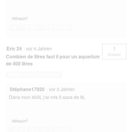
Hilfreich?
Ja ·
1
Nein ·
15
Melden
Eric 24
·
vor 4 Jahren
1
Antwort
Combien de litres faut il pour un aquarium
de 400 litres
Diese Frage beantworten
Stéphane17920
·
vor 3 Jahren
Dans mon 450L j'ai mis 5 sacs de 9L
Hilfreich?
Ja ·
0
Nein ·
14
Melden