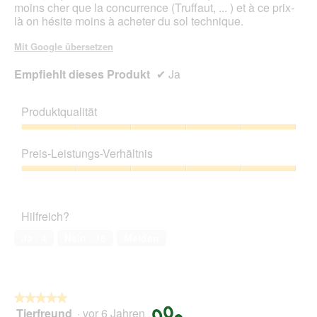
moins cher que la concurrence (Truffaut, ... ) et à ce prix-
là on hésite moins à acheter du sol technique.
Mit Google übersetzen
Empfiehlt dieses Produkt
✔
Ja
Produktqualität
Produktqualität,
5
Preis-Leistungs-Verhältnis
von
5
Preis-
Leistungs-
Verhältnis,
Hilfreich?
5
von
Ja ·
4
Nein ·
16
Melden
5
★★★★★
★★★★★
Tierfreund
·
vor 6 Jahren
5