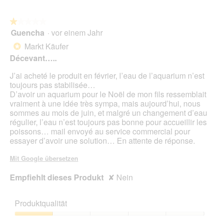
Sie
auf
die
folg
★★★★★
★★★★★
Scha
Guencha
·
vor einem Jahr
1
klic
von
wird
Markt Käufer
*
der
5
unte
Décevant…..
Sternen.
aufg
Inhal
J’ai acheté le produit en février, l’eau de l’aquarium n’est
aktua
toujours pas stabilisée…
D’avoir un aquarium pour le Noël de mon fils ressemblait
vraiment à une idée très sympa, mais aujourd’hui, nous
sommes au mois de juin, et malgré un changement d’eau
régulier, l’eau n’est toujours pas bonne pour accueillir les
poissons… mail envoyé au service commercial pour
essayer d’avoir une solution… En attente de réponse.
Mit Google übersetzen
Empfiehlt dieses Produkt
✘
Nein
Produktqualität