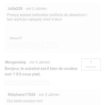
Julia228
·
vor 3 Jahren
Proszę wpisać kalkulator podłoża do akwarium i
tam wylicza najlepiej mieć 5-9cm
Hilfreich?
Ja ·
0
Nein ·
14
Melden
Morganelep
·
vor 4 Jahren
1
Antwort
Bonjour, le substrat est-il bien de couleur
noir ? S'il vous plaît.
Diese Frage beantworten
Stéphane17920
·
vor 3 Jahren
Oui belle couleur noir