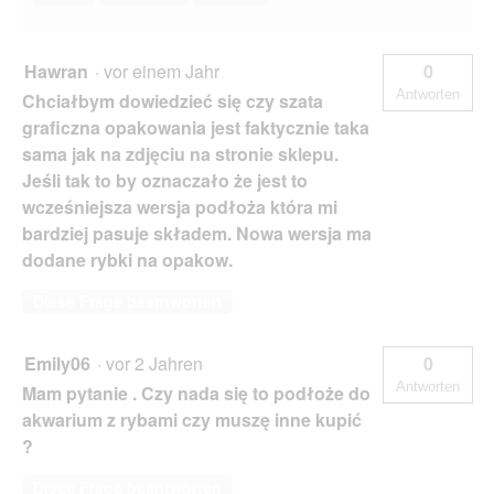
Hawran
·
vor einem Jahr
0
Antworten
Chciałbym dowiedzieć się czy szata
graficzna opakowania jest faktycznie taka
sama jak na zdjęciu na stronie sklepu.
Jeśli tak to by oznaczało że jest to
wcześniejsza wersja podłoża która mi
bardziej pasuje składem. Nowa wersja ma
dodane rybki na opakow.
Diese Frage beantworten
Emily06
·
vor 2 Jahren
0
Antworten
Mam pytanie . Czy nada się to podłoże do
akwarium z rybami czy muszę inne kupić
?
Diese Frage beantworten