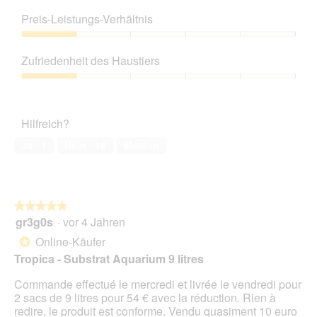
Produktqualität,
1
Preis-Leistungs-Verhältnis
von
5
Preis-
Leistungs-
Zufriedenheit des Haustiers
Verhältnis,
1
Zufriedenheit
von
des
5
Haustiers,
Hilfreich?
1
von
Ja ·
1
Nein ·
18
Melden
5
★★★★★
★★★★★
gr3g0s
·
vor 4 Jahren
5
von
Online-Käufer
*
5
Tropica - Substrat Aquarium 9 litres
Sternen.
Commande effectué le mercredi et livrée le vendredi pour
2 sacs de 9 litres pour 54 € avec la réduction. Rien à
redire, le produit est conforme. Vendu quasiment 10 euro