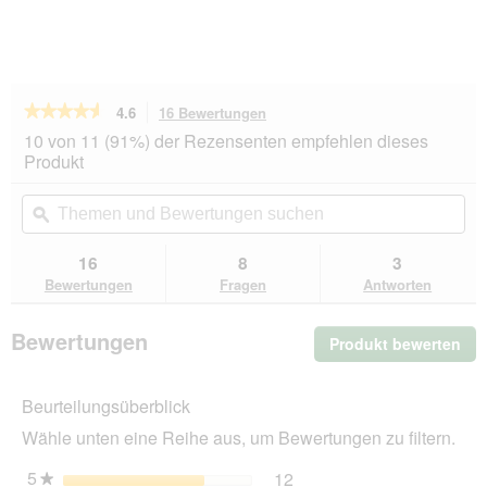
★★★★★
★★★★★
4.6
16 Bewertungen
Mit
dieser
4.6
10 von 11 (91%) der Rezensenten empfehlen dieses
von
Aktion
Produkt
5
navigierst
Sternen.
du
Themen
Th
Bewertungen
zu
und
ϙ
un
lesen
den
Bewertungen
Be
für
Bewertungen.
Tropica
suchen
su
16
8
3
Aquarium
Bewertungen
Fragen
Antworten
Bodengrund
Soil
9
Bewertungen
Produkt bewerten
.
l
Mit
die
Beurteilungsüberblick
Akt
wir
Wähle unten eine Reihe aus, um Bewertungen zu filtern.
ein
mo
5
Sterne
12
12 Bewertungen mit 5 St
Auswählen, um nach Bewer
★