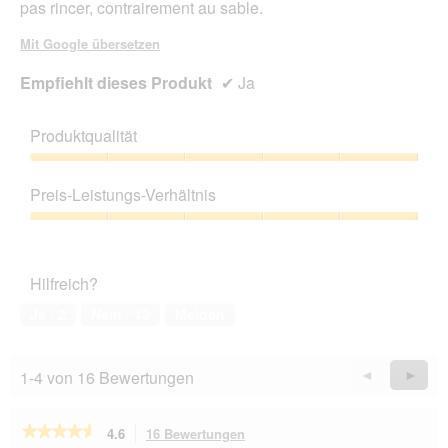
pas rincer, contrairement au sable.
Mit Google übersetzen
Empfiehlt dieses Produkt
✔
Ja
Produktqualität
Produktqualität,
5
Preis-Leistungs-Verhältnis
von
5
Preis-
Leistungs-
Verhältnis,
Hilfreich?
5
von
Ja ·
2
Nein ·
13
Melden
5
1-4 von 16 Bewertungen
Zurück
◄
Weiter
►
Reviews
Revie
★★★★★
★★★★★
4.6
16 Bewertungen
Mit