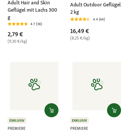
Adult Hair and Skin
Adult Outdoor Geflügel
Geflügel mit Lachs 300
2 kg
g
4.4 (64)
4.7 (38)
16,49 €
2,79 €
(8,25 €/kg)
(9,30 €/kg)
EXKLUSIV
EXKLUSIV
PREMIERE
PREMIERE