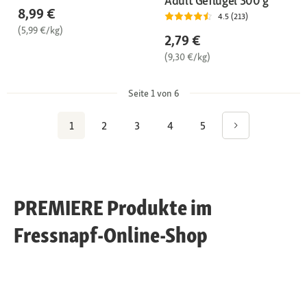
Adult Geflügel 300 g
8,99 €
4.5 (213)
(5,99 €/kg)
2,79 €
(9,30 €/kg)
Seite 1 von 6
1
2
3
4
5
PREMIERE Produkte im
Fressnapf-Online-Shop