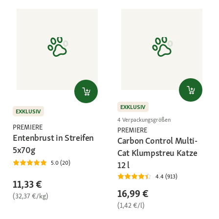
EXKLUSIV
EXKLUSIV
4 Verpackungsgrößen
PREMIERE
PREMIERE
Entenbrust in Streifen
Carbon Control Multi-
5x70g
Cat Klumpstreu Katze
5.0 (20)
12 l
4.4 (913)
11,33 €
16,99 €
(32,37 €/kg)
(1,42 €/l)