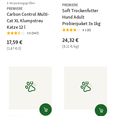
4 Verpackungsgrößen
PREMIERE
PREMIERE
Soft Trockenfutter
Carbon Control Multi-
Hund Adult
Cat XL Klumpstreu
Probierpaket 3x 1kg
Katze 12 l
4.1 (8)
3.5 (547)
24,32 €
17,59 €
(8,11 €/kg)
(1,47 €/l)