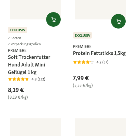
EXKLUSIV
EXKLUSIV
2 Sorten
2 Verpackungsgrößen
PREMIERE
PREMIERE
Protein Fettsticks 1,5kg
Soft Trockenfutter
4.2 (37)
Hund Adult Mini
Geflügel 1 kg
7,99 €
4.8 (132)
(5,33 €/kg)
8,19 €
(8,19 €/kg)