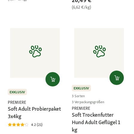
26,49 €
(6,62 €/kg)
EXKLUSIV
EXKLUSIV
3 Sorten
PREMIERE
3 Verpackungsgrößen
Soft Adult Probierpaket
PREMIERE
Soft Trockenfutter
3x4kg
Hund Adult Geflügel 1
4.2 (21)
kg