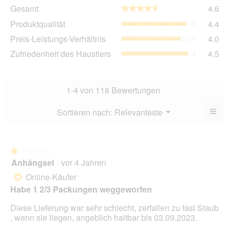
Ge
Gesamt
4.6
★★★★★
★★★★★
Dur
Pro
Produktqualität
4.4
Bew
Dur
4.6
Pre
Preis-Leistungs-Verhältnis
4.0
Bew
von
Lei
4.4
Zuf
Zufriedenheit des Haustiers
4.5
5.
Ver
von
des
Dur
5.
Hau
Bew
Dur
4
Bew
1-4 von 118 Bewertungen
von
4.5
5.
von
≡
Menü
Sortieren nach:
Relevanteste
?
▼
5.
Wen
Sie
auf
die
folg
★★★★★
★★★★★
Scha
Anhängsel
·
vor 4 Jahren
1
klic
von
wird
Online-Käufer
*
der
5
unte
Habe 1 2/3 Packungen weggeworfen
Sternen.
aufg
Inhal
Diese Lieferung war sehr schlecht, zerfallen zu fast Staub
aktua
, wenn sie liegen, angeblich haltbar bis 03.09.2023.