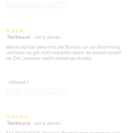
e
von
2
t
Ja ·
3
Nein ·
3
Melden
s
5
.
i
D
o
i
n
a
w
l
★★★★★
★★★★★
i
o
Tierfreund
·
vor 6 Jahren
r
4
g
d
von
Meine Hündin bekommt die Bonies nur zur Belohnung
f
e
5
und kann es gar nicht erwarten, wenn es wieder soweit
e
i
Sternen.
ist. Die Leckerei macht allerdings durstig.
l
n
d
m
g
o
e
d
ö
Hilfreich?
a
f
l
Ja ·
5
Nein ·
0
Melden
f
e
n
s
e
D
t
i
.
a
★★★★★
★★★★★
l
Tierfreund
·
vor 6 Jahren
5
o
von
Top Produkt fürs Training. Werden gern gegessen und