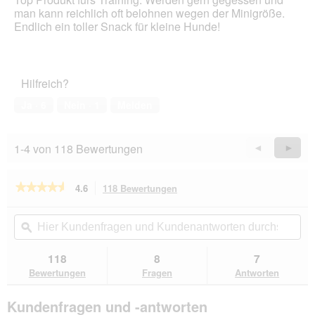
g
5
man kann reichlich oft belohnen wegen der Minigröße.
f
Sternen.
Endlich ein toller Snack für kleine Hunde!
e
l
d
g
e
Hilfreich?
ö
Ja ·
6
Nein ·
1
Melden
f
f
n
e
1-4 von 118 Bewertungen
Zurück
◄
Weiter
►
t
Reviews
Revie
.
★★★★★
★★★★★
4.6
118 Bewertungen
Mit
dieser
4.6
von
Aktion
Hier
Hie
5
navigierst
Kundenfragen
ϙ
Kun
Sternen.
du
und
un
Bewertungen
zu
Kundenantworten
Kun
118
8
7
lesen
den
durchsuchen
du
für
Bewertungen
Fragen
Antworten
Bewertungen.
PREMIERE
Bonies
Kundenfragen und -antworten
Mini
Geflügel