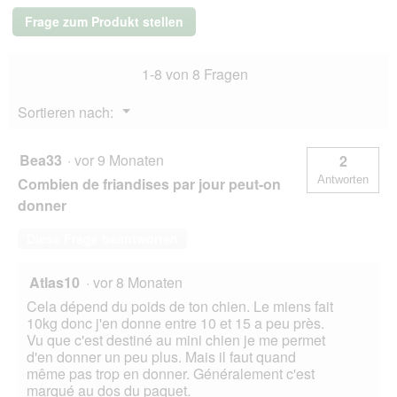
2x125
Frage zum Produkt stellen
g
1-8 von 8 Fragen
Menü
Sortieren nach:
▼
Bea33
·
vor 9 Monaten
2
Antworten
Combien de friandises par jour peut-on
donner
Diese Frage beantworten
Atlas10
·
vor 8 Monaten
Cela dépend du poids de ton chien. Le miens fait
10kg donc j'en donne entre 10 et 15 a peu près.
Vu que c'est destiné au mini chien je me permet
d'en donner un peu plus. Mais il faut quand
même pas trop en donner. Généralement c'est
marqué au dos du paquet.