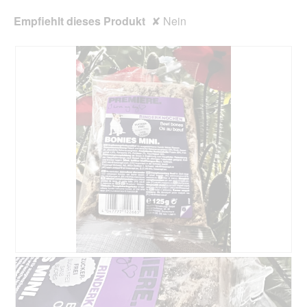
Empfiehlt dieses Produkt
✘
Nein
B
F
e
o
w
t
e
o