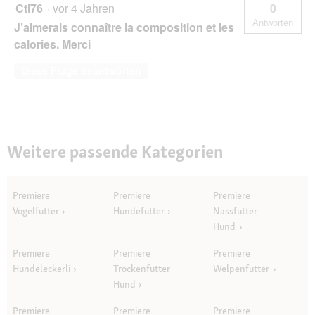
Ctl76
·
vor 4 Jahren
0
Antworten
J’aimerais connaître la composition et les
calories. Merci
Diese Frage beantworten
Weitere passende Kategorien
Premiere
Premiere
Premiere
Vogelfutter
Hundefutter
Nassfutter
Hund
Premiere
Premiere
Premiere
Hundeleckerli
Trockenfutter
Welpenfutter
Hund
Premiere
Premiere
Premiere