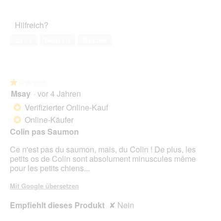
von
d
des
v
r
5
a
Haustiers,
e
A
Hilfreich?
l
2
r
k
e
von
p
t
Ja ·
1
Nein ·
0
Melden
s
5
a
i
D
c
o
i
k
n
a
t
w
l
★★★★★
★★★★★
i
o
Msay
·
vor 4 Jahren
r
1
g
d
von
Verifizierter Online-Kauf
*
f
e
5
Online-Käufer
e
*
i
Sternen.
l
n
Colin pas Saumon
d
m
g
Ce n'est pas du saumon, mais, du Colin ! De plus, les
o
e
petits os de Colin sont absolument minuscules même
d
ö
pour les petits chiens...
a
f
l
f
Mit Google übersetzen
e
n
s
e
Empfiehlt dieses Produkt
✘
Nein
D
t
i