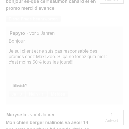
bonjour es-que cerf saumon canard et en
promo merci d'avance
Diese Frage beantworten
Papyto
·
vor 3 Jahren
Bonjour,
Je sui client et ne suis pas responsable des
promos chez Maxi Zoo. Si ça ne tenez qu'à moi :
c'est moins 50% tous les jours!!!
Hilfreich?
Ja ·
0
Nein ·
1
Melden
Maryse b
·
vor 4 Jahren
1
Antwort
Mon chien berger malinois va avoir 14