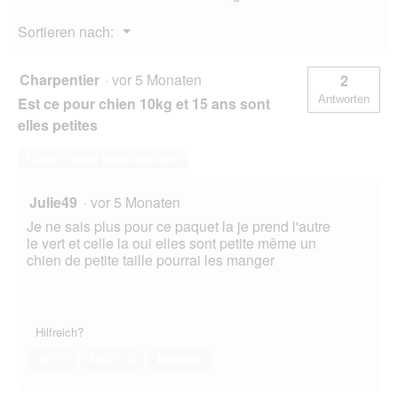
mit
Fisch
Menü
Sortieren nach:
4
▼
kg
Charpentier
·
vor 5 Monaten
2
Antworten
Est ce pour chien 10kg et 15 ans sont
elles petites
Diese Frage beantworten
Julie49
·
vor 5 Monaten
Je ne sais plus pour ce paquet la je prend l'autre
le vert et celle la oui elles sont petite même un
chien de petite taille pourrai les manger
Hilfreich?
Ja ·
0
Nein ·
0
Melden