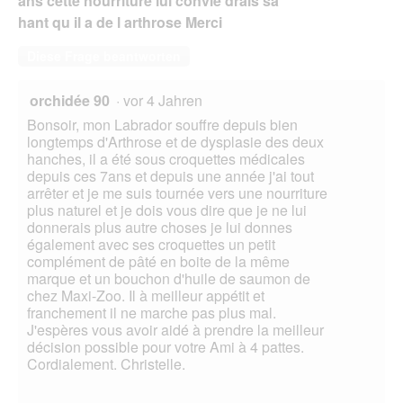
ans cette nourriture lui convie drais sa
hant qu il a de l arthrose Merci
Diese Frage beantworten
orchidée 90
·
vor 4 Jahren
Bonsoir, mon Labrador souffre depuis bien
longtemps d'Arthrose et de dysplasie des deux
hanches, il a été sous croquettes médicales
depuis ces 7ans et depuis une année j'ai tout
arrêter et je me suis tournée vers une nourriture
plus naturel et je dois vous dire que je ne lui
donnerais plus autre choses je lui donnes
également avec ses croquettes un petit
complément de pâté en boite de la même
marque et un bouchon d'huile de saumon de
chez Maxi-Zoo. Il à meilleur appétit et
franchement il ne marche pas plus mal.
J'espères vous avoir aidé à prendre la meilleur
décision possible pour votre Ami à 4 pattes.
Cordialement. Christelle.