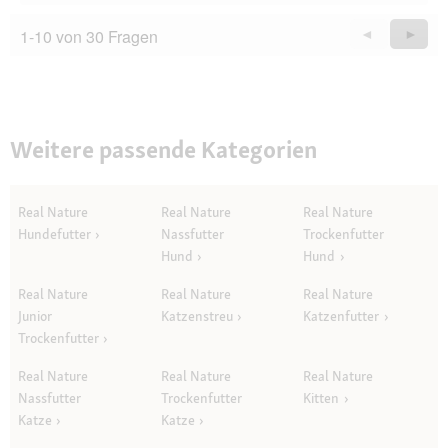
1-10 von 30 Fragen
Zurück
◄
Weiter
►
Questions
Quest
Weitere passende Kategorien
Real Nature
Real Nature
Real Nature
Hundefutter
Nassfutter
Trockenfutter
Hund
Hund
Real Nature
Real Nature
Real Nature
Junior
Katzenstreu
Katzenfutter
Trockenfutter
Real Nature
Real Nature
Real Nature
Nassfutter
Trockenfutter
Kitten
Katze
Katze