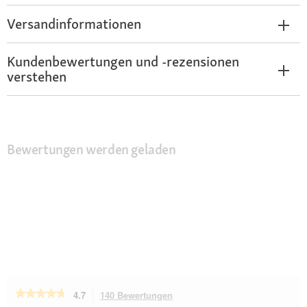
Versandinformationen
Kundenbewertungen und -rezensionen
verstehen
Bewertungen werden geladen
★★★★★
★★★★★
4.7
140 Bewertungen
Mit
4.7