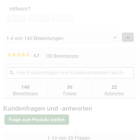
f
Hilfreich?
n
e
Ja ·
25
Nein ·
0
Melden
t
.
1-4 von 140 Bewertungen
Zurück
◄
Weiter
►
Reviews
Revie
★★★★★
★★★★★
4.7
140 Bewertungen
Mit
dieser
4.7
von
Aktion
Hier
Hie
5
navigierst
Kundenfragen
ϙ
Kun
Sternen.
du
und
un
Bewertungen
zu
Kundenantworten
Kun
140
30
22
lesen
den
durchsuchen
du
für
Bewertungen
Fragen
Antworten
Bewertungen.
REAL
NATURE
Kundenfragen und -antworten
WILDERNESS
Trockenfutter
Hund,
Frage zum Produkt stellen
Senior,
True
Country
1-10 von 30 Fragen
Huhn