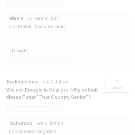
Diese Frage beantworten
Mimili
·
vor einem Jahr
Die Pellets sind sehr klein.
Hilfreich?
Ja ·
1
Nein ·
10
Melden
Erdkügelchen
·
vor 2 Jahren
1
Antwort
Wie viel Energie in Kcal pro 100g enthält
dieses Futter "True Country Senior"?
Diese Frage beantworten
Schorsch
·
vor 2 Jahren
Leider keine Angaben