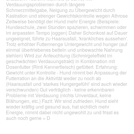
l
e
Verdauungsproblemen durch längere
e
u
i
Sternen.
Schmerzmittelgabe, Neigung zu Übergewicht durch
l
g
n
Kastration und strenger Gewichtskontrolle wegen Athrose
d
i
m
Zeitweise benötigt der Hund mehr Energie (Beispiele:
g
n
o
Hundeschule, zwei Stunden spazieren, schwimmen oder
e
s
d
im anpassten Tempo joggen) Daher Schonkost auf Dauer
ö
G
a
ungeeignet, führte zu Haarausfall, 'krankliches aussehen'.
f
r
l
Trotz erhöhter Futtermenge Untergewicht und hunger (auf
f
ü
e
einmal übertriebenes betteln und unbewachte Nahrung
n
n
s
stehlen) Wird zur Anfeuchtung (Schmirgeleffekt im
e
e
D
geschwächten Verdauungstrakt) in Kombination mit
t
i
Dosenfutter (Rinti Kennerfleisch) gefüttert. Erfahrung:
.
a
Gewicht unter Kontrolle - Hund nimmt bei Anpassung der
l
Futterration an die Aktivität weder zu noch ab
o
(Haarausfall und 'starkes Hungergefühl' sind auch wieder
g
verschwunden) Gut verträglich - keine erkennbaren
f
Probleme mit Verdauung (nichts Unverdaut, keine
e
Blähungen, etc.) Fazit: Wir sind zufrieden. Hund sieht
l
wieder kräftig und gesund aus, hat sichtlich mehr
d
Energie, nimmt dabei nicht ungewohlt zu und frisst es
g
auch noch gerne = D
e
ö
f