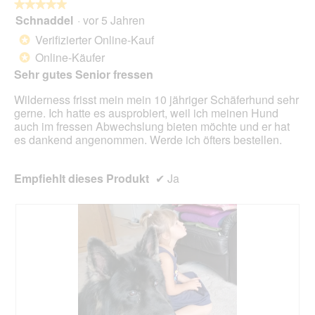
l
★★★★★
★★★★★
i
o
Schnaddel
·
vor 5 Jahren
r
5
g
d
von
Verifizierter Online-Kauf
*
f
e
5
Online-Käufer
e
*
i
Sternen.
l
n
Sehr gutes Senior fressen
d
m
g
Wilderness frisst mein mein 10 jähriger Schäferhund sehr
o
e
gerne. Ich hatte es ausprobiert, weil ich meinen Hund
d
ö
auch im fressen Abwechslung bieten möchte und er hat
a
f
es dankend angenommen. Werde ich öfters bestellen.
l
f
e
n
s
e
Empfiehlt dieses Produkt
✔
Ja
D
t
i
.
a
l
o
g
f
e
l
d
g