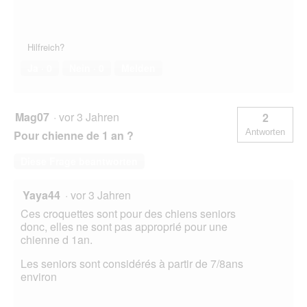
Hilfreich?
Ja ·
0
Nein ·
0
Melden
Mag07
·
vor 3 Jahren
2
Antworten
Pour chienne de 1 an ?
Diese Frage beantworten
Yaya44
·
vor 3 Jahren
Ces croquettes sont pour des chiens seniors
donc, elles ne sont pas approprié pour une
chienne d 1an.
Les seniors sont considérés à partir de 7/8ans
environ