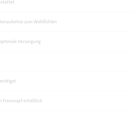
stattet
ittenzubehör zum Wohlfühlen
 optimale Versorgung
enötigst
 Fressnapf erhältlich