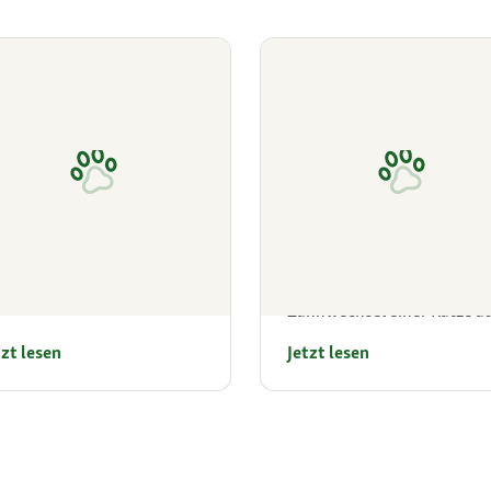
tten Ernährung
Zahnwechsel bei der Kat
pps für jede Lebensphase
Lies hier, was es mit dem
Zahnwechsel einer Katze a
sich hat und wie du das
tzt lesen
Jetzt lesen
Gebiss kontrollierst.