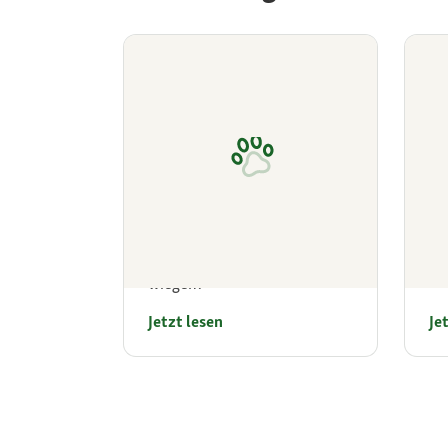
Gewichtstabelle Kitten
Ki
Was sollte ein Kätzchen
Ti
wiegen?
Jetzt lesen
Je