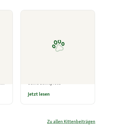
ze
Kitten beschäftigen
Geeignete Spielzeuge für
uf
deine Samtpfote
Jetzt lesen
Zu allen Kittenbeiträgen