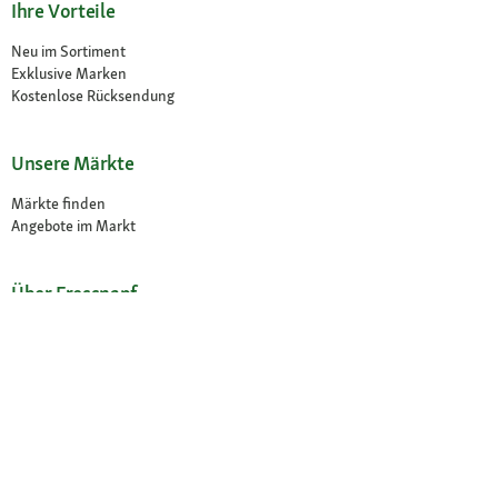
Ihre Vorteile
Neu im Sortiment
Exklusive Marken
Kostenlose Rücksendung
Unsere Märkte
Märkte finden
Angebote im Markt
Über Fressnapf
Über uns
Karriere
Compliance
© 2026 Fressnapf Tiernahrungs GmbH