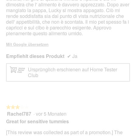
dimostra che l' alimento è davvero apprezzato. Dopo aver
mangiato la pappa, Lucky si mostra appagato. Ciò mi
rende soddisfatta sia dal punto di vista nutrizionale che
dell' appetibilità, che non è scontata. Il mio pet spesso fa i
capricci e sul cibo è parecchio esigente. Approvo
pienamente questo alimento umido.
Mit Google übersetzen
Empfiehlt dieses Produkt
✔
Ja
Ursprünglich erschienen auf Home Tester
Club
★★★★★
★★★★★
Rachel787
·
vor 5 Monaten
3
von
Great for sensitive tummies
5
Sternen.
[This review was collected as part of a promotion.] The