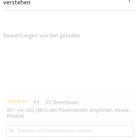
verstehen
Bewertungen werden geladen
★★★★★
★★★★★
4.4
337 Bewertungen
Mit
dieser
4.4
301 von 333 (90%) der Rezensenten empfehlen dieses
von
Aktion
Produkt
5
navigierst
Sternen.
du
Themen
Th
Bewertungen
zu
und
ϙ
un
lesen
den
Bewertungen
Be
für