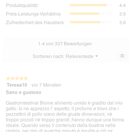
Pro
Produktqualität
4.4
Bew
Dur
4.4
Pre
Preis-Leistungs-Verhältnis
3.5
Bew
von
Lei
4.4
Zuf
Zufriedenheit des Haustiers
3.6
5.
Ver
von
des
Dur
5.
Hau
Bew
Dur
3.5
Bew
1-4 von 337 Bewertungen
von
3.6
5.
von
≡
Menü
Sortieren nach:
Relevanteste
?
▼
5.
Wen
Sie
auf
die
folg
★★★★★
★★★★★
Scha
Teresa10
·
vor 7 Monaten
5
klic
von
wird
Sano e gustoso
der
5
unte
Sternen.
Gastrointestinal Biome alimento umido è gradito dal mio
aufg
Inhal
gatto. Io ne apprezzo l' aspetto, il profumo e trovo che i
aktua
pezzettini di pollo siano delle giuste dimensioni, nè
troppo piccoli nè troppo grandi; hanno dunque una forma
ideale. Quando verso il contenuto della bustina nella
ciotola, nel giro di qualche minuto è ripulita e ciò mi