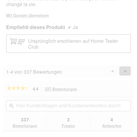
changé la vie.
Mit Google übersetzen
Empfiehlt dieses Produkt
✔
Ja
Ursprünglich erschienen auf Home Tester
Club
1-4 von 337 Bewertungen
Zurück
◄
Weiter
►
Reviews
Revie
★★★★★
★★★★★
4.4
337 Bewertungen
Mit
dieser
4.4
von
Aktion
Hier
Hie
5
navigierst
Kundenfragen
ϙ
Kun
Sternen.
du
und
un
Bewertungen
zu
Kundenantworten
Kun
337
3
4
lesen
den
durchsuchen
du
für
Bewertungen
Fragen
Antworten
Bewertungen.
Hill's
Prescription