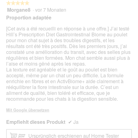
★★★★★
★★★★★
Morgane8
·
vor 7 Monaten
5
von
Proportion adaptée
5
Sternen.
[Cet avis a été recueilli en réponse à une offre.] J’ai testé
Hill’s Prescription Diet Gastrointestinal Biome au poulet
pour mon chat sujet à des troubles digestifs, et les
résultats ont été très positifs. Dès les premiers jours, j’ai
constaté une amélioration du transit, avec des selles plus
régulières et bien formées. Mon chat semble aussi plus à
l’aise et moins gêné après les repas.
La texture est agréable et le goût au poulet est bien
accepté, même par un chat un peu difficile. La formule
enrichie en fibres et en ActivBiome+ aide clairement à
rééquilibrer la flore intestinale sur la durée. C’est un
aliment de qualité, bien toléré et efficace, que je
recommande pour les chats à la digestion sensible.
Mit Google übersetzen
Empfiehlt dieses Produkt
✔
Ja
Ursprünglich erschienen auf Home Tester