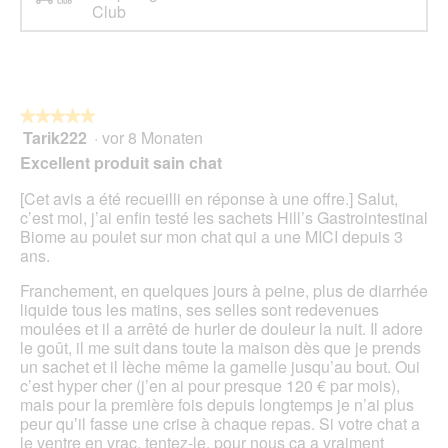
Club
★★★★★
★★★★★
Tarik222
·
vor 8 Monaten
5
von
Excellent produit sain chat
5
Sternen.
[Cet avis a été recueilli en réponse à une offre.] Salut,
c’est moi, j’ai enfin testé les sachets Hill’s Gastrointestinal
Biome au poulet sur mon chat qui a une MICI depuis 3
ans.
Franchement, en quelques jours à peine, plus de diarrhée
liquide tous les matins, ses selles sont redevenues
moulées et il a arrêté de hurler de douleur la nuit. Il adore
le goût, il me suit dans toute la maison dès que je prends
un sachet et il lèche même la gamelle jusqu’au bout. Oui
c’est hyper cher (j’en ai pour presque 120 € par mois),
mais pour la première fois depuis longtemps je n’ai plus
peur qu’il fasse une crise à chaque repas. Si votre chat a
le ventre en vrac, tentez-le, pour nous ça a vraiment