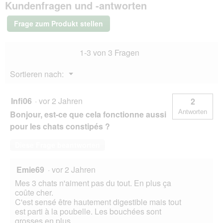
Kundenfragen und -antworten
Diet
Gastrointestinal
Biome
Frage zum Produkt stellen
mit
Huhn
12x85
1-3 von 3 Fragen
g
Menü
Sortieren nach:
▼
Infi06
·
vor 2 Jahren
2
Antworten
Bonjour, est-ce que cela fonctionne aussi
pour les chats constipés ?
Diese Frage beantworten
Emie69
·
vor 2 Jahren
Mes 3 chats n'aiment pas du tout. En plus ça
coûte cher.
C'est sensé être hautement digestible mais tout
est parti à la poubelle. Les bouchées sont
grosses en plus.