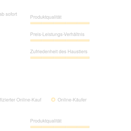
ab sofort
Produktqualität
Produktqualität,
5
Preis-Leistungs-Verhältnis
von
5
Preis-
Leistungs-
Zufriedenheit des Haustiers
Verhältnis,
5
Zufriedenheit
von
des
5
Haustiers,
5
von
5
fizierter Online-Kauf
Online-Käufer
*
Produktqualität
Produktqualität,