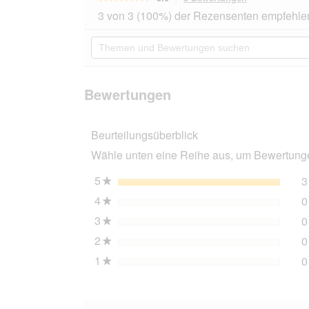
dieser
5
3 von 3 (100%) der Rezensenten empfehle
von
Aktion
5
navigierst
Themen
Sternen.
du
und
Bewertungen
zu
Bewertungen
lesen
den
suchen
für
Bewertungen.
ROYAL
Bewertungen
CANIN
Coat
Care
Beurteilungsüberblick
Adult
Mousse
Wähle unten eine Reihe aus, um Bewertungen
12x85
g
5
Sterne
3
★
4
Sterne
0
★
3
Sterne
0
★
2
Sterne
0
★
1
Sterne
0
★