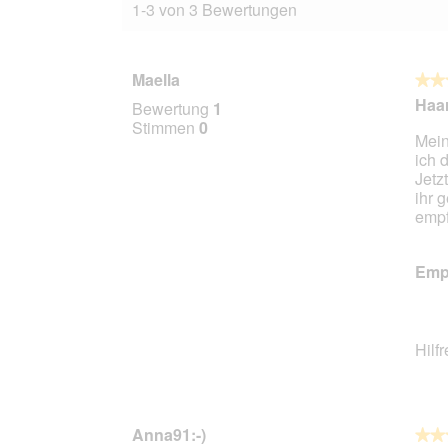
1-3 von 3 Bewertungen
Maella
★★
★★
5
Haar
Bewertung
1
von
Stimmen
0
Mein
5
ich 
Stern
Jetz
ihr 
empf
Empf
Hilf
Anna91:-)
★★
★★