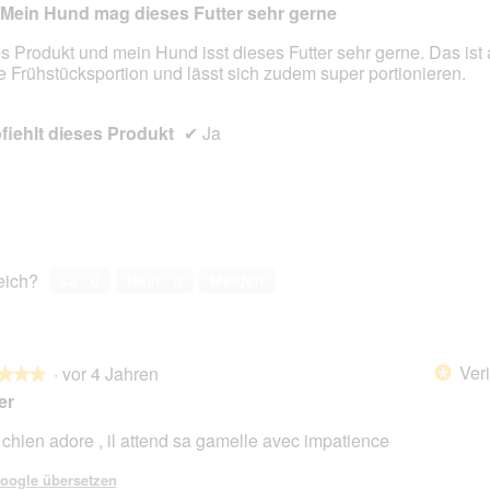
Mein Hund mag dieses Futter sehr gerne
s Produkt und mein Hund isst dieses Futter sehr gerne. Das ist 
e Frühstücksportion und lässt sich zudem super portionieren.
en.
iehlt dieses Produkt
✔
Ja
reich?
Ja ·
0
Nein ·
0
Melden
Veri
·
vor 4 Jahren
*
★★★
★★★
er
chien adore , il attend sa gamelle avec impatience
en.
oogle übersetzen