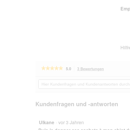
Empf
Hilf
★★★★★
★★★★★
5.0
3 Bewertungen
Mit
dieser
5
von
Aktion
Hier
5
navigierst
Kundenfragen
Sternen.
du
und
Bewertungen
zu
Kundenantworten
lesen
den
durchsuchen
Kundenfragen und -antworten
für
Bewertungen.
ROYAL
CANIN
Coat
Care
Ulkane
·
vor 3 Jahren
Adult
Mousse