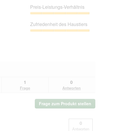
5
Preis-Leistungs-Verhältnis
von
5
Preis-
Leistungs-
Zufriedenheit des Haustiers
Verhältnis,
5
Zufriedenheit
von
des
5
Haustiers,
5
von
5
1
0
Frage
Antworten
Frage zum Produkt stellen
0
Antworten