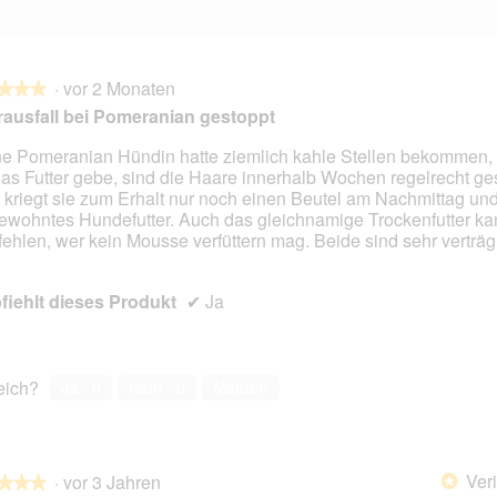
·
vor 2 Monaten
★★★
★★★
ausfall bei Pomeranian gestoppt
e Pomeranian Hündin hatte ziemlich kahle Stellen bekommen, 
das Futter gebe, sind die Haare innerhalb Wochen regelrecht g
en.
t kriegt sie zum Erhalt nur noch einen Beutel am Nachmittag u
gewohntes Hundefutter. Auch das gleichnamige Trockenfutter ka
ehlen, wer kein Mousse verfüttern mag. Beide sind sehr verträgl
iehlt dieses Produkt
✔
Ja
reich?
Ja ·
0
Nein ·
0
Melden
Veri
·
vor 3 Jahren
*
★★★
★★★