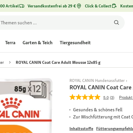
00 Artikel
Versandkostenfrei ab 29 €
Click & Collect
Kosten
Terra
Garten & Teich
Tiergesundheit
er
ROYAL CANIN Coat Care Adult Mousse 12x85 g
ROYAL CANIN Hundenassfutter
ROYAL CANIN Coat Care 
5.0
(3)
Produkt
Gesundes & schönes Fell
Zur Mischfütterung mit Coat 
Inhaltsstoffe
Fütterungsempfehl