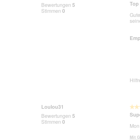
5
Top 
Bewertungen
5
von
Stimmen
0
Gute
5
sein
Stern
Empf
Hilf
Loulou31
★★
★★
5
Sup
Bewertungen
5
von
Stimmen
0
Mon 
5
Stern
Mit G