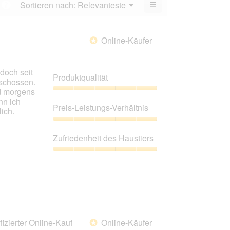
≡
Menü
Sortieren nach:
Relevanteste
?
5.
▼
Wenn
Sie
auf
die
Online-Käufer
*
folgende
Schaltfläche
klicken,
wird
doch seit
der
Produktqualität
unten
eschossen.
aufgeführte
nd morgens
Inhalt
Produktqualität,
nn ich
aktualisiert
5
Preis-Leistungs-Verhältnis
ich.
von
5
Preis-
Leistungs-
Zufriedenheit des Haustiers
Verhältnis,
5
Zufriedenheit
von
des
5
Haustiers,
5
von
5
fizierter Online-Kauf
Online-Käufer
*