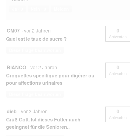
Ja ·
0
Nein ·
0
Melden
CM07
·
vor 2 Jahren
0
Antworten
Quel est le taux de sucre ?
Diese Frage beantworten
BIANCO
·
vor 2 Jahren
0
Antworten
Croquettes specifique pour digérer ou
pour affections urinaires
Diese Frage beantworten
dieb
·
vor 3 Jahren
0
Antworten
Grüß Gott. Ist dieses Fütter auch
geeingnet für die Senioren..