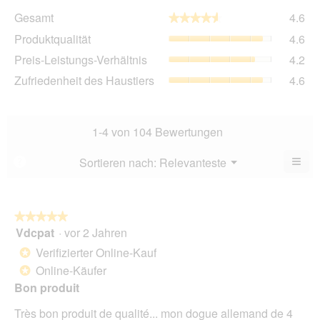
Ge
Gesamt
4.6
★★★★★
★★★★★
Dur
Pro
Produktqualität
4.6
Bew
Dur
4.6
Pre
Preis-Leistungs-Verhältnis
4.2
Bew
von
Lei
4.6
Zuf
Zufriedenheit des Haustiers
4.6
5.
Ver
von
des
Dur
5.
Hau
Bew
Dur
4.2
Bew
1-4 von 104 Bewertungen
von
4.6
5.
von
≡
Menü
Sortieren nach:
Relevanteste
?
▼
5.
Wen
Sie
auf
die
folg
★★★★★
★★★★★
Scha
Vdcpat
·
vor 2 Jahren
5
klic
von
wird
Verifizierter Online-Kauf
*
der
5
unte
Online-Käufer
*
Sternen.
aufg
Bon produit
Inhal
aktua
Très bon produit de qualité... mon dogue allemand de 4