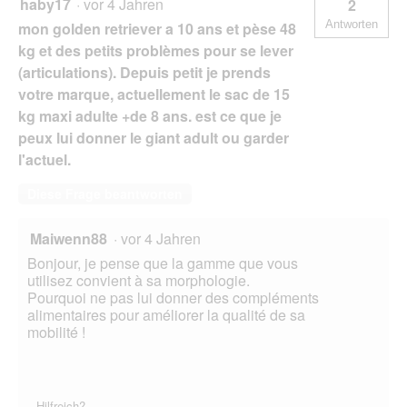
haby17
·
vor 4 Jahren
2
Antworten
mon golden retriever a 10 ans et pèse 48
kg et des petits problèmes pour se lever
(articulations). Depuis petit je prends
votre marque, actuellement le sac de 15
kg maxi adulte +de 8 ans. est ce que je
peux lui donner le giant adult ou garder
l'actuel.
Diese Frage beantworten
Maiwenn88
·
vor 4 Jahren
Bonjour, je pense que la gamme que vous
utilisez convient à sa morphologie.
Pourquoi ne pas lui donner des compléments
alimentaires pour améliorer la qualité de sa
mobilité !
Hilfreich?