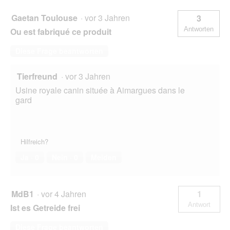
Gaetan Toulouse
·
vor 3 Jahren
3
Antworten
Ou est fabriqué ce produit
Diese Frage beantworten
Tierfreund
·
vor 3 Jahren
Usine royale canin située à Aimargues dans le
gard
Hilfreich?
Ja ·
0
Nein ·
0
Melden
MdB1
·
vor 4 Jahren
1
Antwort
Ist es Getreide frei
Diese Frage beantworten