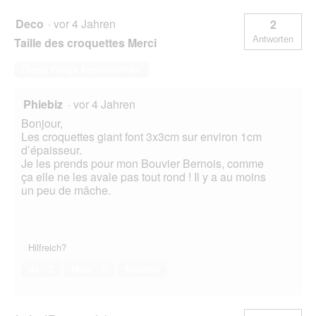
Deco
·
vor 4 Jahren
2
Antworten
Taille des croquettes Merci
Diese Frage beantworten
Phiebiz
·
vor 4 Jahren
Bonjour,
Les croquettes giant font 3x3cm sur environ 1cm
d’épaisseur.
Je les prends pour mon Bouvier Bernois, comme
ça elle ne les avale pas tout rond ! Il y a au moins
un peu de mâche.
Hilfreich?
Ja ·
2
Nein ·
0
Melden