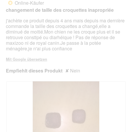
d
Online-Käufer
*
f
e
5
changement de taille des croquettes inapropriée
e
i
Sternen.
l
n
j'achète ce produit depuis 4 ans mais depuis ma dernière
d
m
commande la taille des croquettes a changé,elle a
g
o
diminué de moitié.Mon chien ne les croque plus et il se
e
d
retrouve constipé ou diarhéique ! Pas de réponse de
ö
a
maxizoo ni de royal canin.Je passe à la potée
f
l
ménagère,je n'ai plus confiance
f
e
n
s
Mit Google übersetzen
e
D
t
i
Empfiehlt dieses Produkt
✘
Nein
.
a
l
o
g
f
e
l
d
g
e
ö