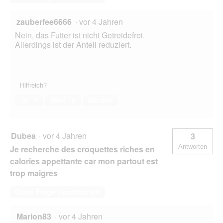
zauberfee6666
·
vor 4 Jahren
Nein, das Futter ist nicht Getreidefrei.
Allerdings ist der Anteil reduziert.
Hilfreich?
Ja ·
1
Nein ·
0
Melden
Dubea
·
vor 4 Jahren
3
Antworten
Je recherche des croquettes riches en
calories appettante car mon partout est
trop maigres
Diese Frage beantworten
Marion83
·
vor 4 Jahren