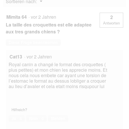
Menü
Sortieren nach:
g
▼
f
e
Mimita 64
·
vor 2 Jahren
2
l
Antworten
La taille des croquettes est elle adaptee
d
g
aux tres grands chiens ?
e
ö
Diese Frage beantworten
f
f
Cat13
·
vor 2 Jahren
n
e
Royal canin a changé le format des croquettes (
t
plus petites) et mon chien les apprecie moins. Et
.
nous cela nous embete car ayant une torsion de
l’estomac le format au dessus lobliger a croquer
au lieu d’avaler et cela etait moins risqupour lui
Hilfreich?
Ja ·
4
Nein ·
0
Melden