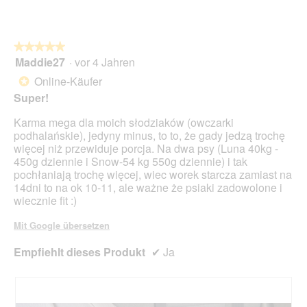
o
n
w
★★★★★
★★★★★
i
Maddie27
·
vor 4 Jahren
r
5
d
von
Online-Käufer
*
e
5
Super!
i
Sternen.
n
Karma mega dla moich słodziaków (owczarki
m
podhalańskie), jedyny minus, to to, że gady jedzą trochę
o
więcej niż przewiduje porcja. Na dwa psy (Luna 40kg -
d
450g dziennie i Snow-54 kg 550g dziennie) i tak
a
pochłaniają trochę więcej, wiec worek starcza zamiast na
l
14dni to na ok 10-11, ale ważne że psiaki zadowolone i
e
wiecznie fit :)
s
D
Mit Google übersetzen
i
a
Empfiehlt dieses Produkt
✔
Ja
l
o
g
f