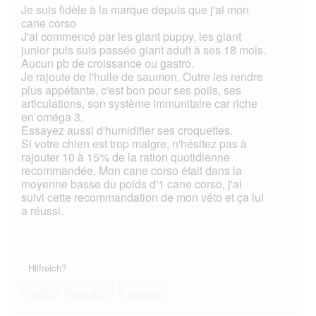
Je suis fidèle à la marque depuis que j'ai mon
cane corso
J'ai commencé par les giant puppy, les giant
junior puis suis passée giant adult à ses 18 mois.
Aucun pb de croissance ou gastro.
Je rajoute de l'huile de saumon. Outre les rendre
plus appétante, c'est bon pour ses poils, ses
articulations, son système immunitaire car riche
en oméga 3.
Essayez aussi d'humidifier ses croquettes.
Si votre chien est trop maigre, n'hésitez pas à
rajouter 10 à 15% de la ration quotidienne
recommandée. Mon cane corso était dans la
moyenne basse du poids d'1 cane corso, j'ai
suivi cette recommandation de mon véto et ça lui
a réussi.
Hilfreich?
Ja ·
1
Nein ·
0
Melden