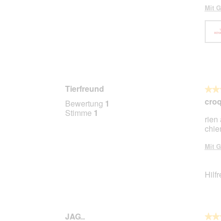
Mit G
Tierfreund
★★
★★
5
croq
Bewertung
1
von
Stimme
1
rien
5
chie
Stern
Mit G
Hilf
JAG..
★★
★★