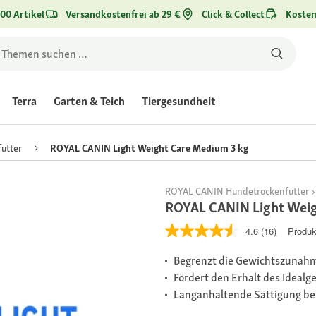
00 Artikel
Versandkostenfrei ab 29 €
Click & Collect
Kosten
Terra
Garten & Teich
Tiergesundheit
utter
ROYAL CANIN Light Weight Care Medium 3 kg
ROYAL CANIN Hundetrockenfutter
ROYAL CANIN Light Weig
4.6
(16)
Produk
Begrenzt die Gewichtszunah
Fördert den Erhalt des Idealg
Langanhaltende Sättigung bei