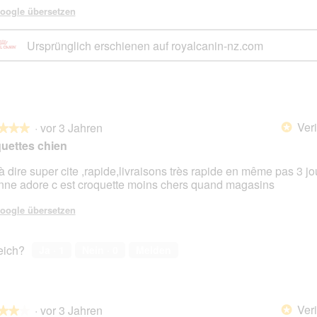
oogle übersetzen
Ursprünglich erschienen auf royalcanin-nz.com
Veri
·
vor 3 Jahren
*
★★★
★★★
uettes chien
 à dire super cite ,rapide,livraisons très rapide en même pas 3 jo
nne adore c est croquette moins chers quand magasins
en.
oogle übersetzen
reich?
Ja ·
1
Nein ·
0
Melden
Veri
·
vor 3 Jahren
*
★★★
★★★