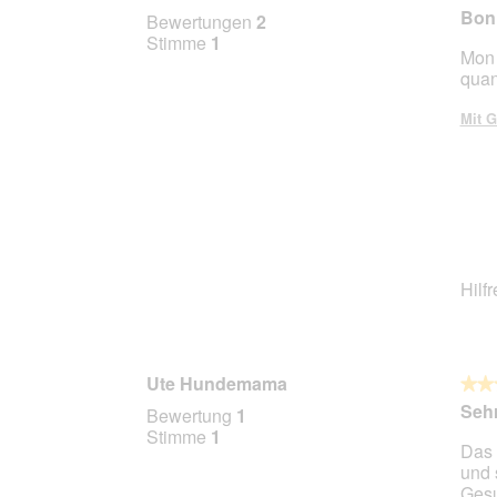
4
Bon 
Bewertungen
2
von
Stimme
1
Mon 
5
quant
Stern
Mit G
Hilf
Ute Hundemama
★★
★★
5
Sehr
Bewertung
1
von
Stimme
1
Das 
5
und 
Stern
Gesu