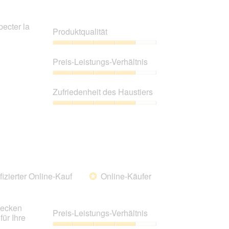
pecter la
Produktqualität
Produktqualität,
4
Preis-Leistungs-Verhältnis
von
5
Preis-
Leistungs-
Zufriedenheit des Haustiers
Verhältnis,
4
Zufriedenheit
von
des
5
Haustiers,
4
von
5
fizierter Online-Kauf
Online-Käufer
*
mecken
Preis-Leistungs-Verhältnis
für Ihre