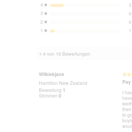
4
Sterne
3
★
3
Sterne
0
★
2
Sterne
0
★
1
Sterne
1
★
1-4 von 16 Bewertungen
Wilkiekjane
★★
★★
5
Pay 
Hamilton New Zealand
von
Bewertung
1
I ha
5
Stimmen
0
have
Stern
teet
thei
to g
buyi
woul