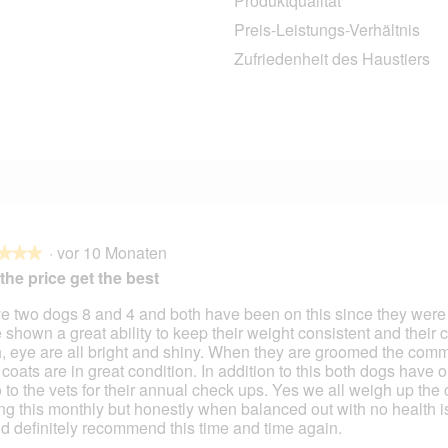
Produktqualität
3 Bewertungen mit 4 Sternen.
Auswählen, um nach Bewertungen mit 4 Sternen zu filtern.
Preis-Leistungs-Verhältnis
0 Bewertungen mit 3 Sternen.
Auswählen, um nach Bewertungen mit 3 Sternen zu filtern.
Zufriedenheit des Haustiers
0 Bewertungen mit 2 Sternen.
Auswählen, um nach Bewertungen mit 2 Sternen zu filtern.
1 Bewertung mit 1 Stern.
Auswählen, um nach Bewertungen mit 1 Stern zu filtern.
·
vor 10 Monaten
★★★
★★★
the price get the best
ve two dogs 8 and 4 and both have been on this since they were
 shown a great ability to keep their weight consistent and their c
en.
h, eye are all bright and shiny. When they are groomed the com
r coats are in great condition. In addition to this both dogs have 
o to the vets for their annual check ups. Yes we all weigh up the 
ng this monthly but honestly when balanced out with no health i
d definitely recommend this time and time again.