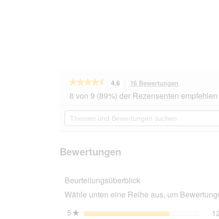
★★★★★
★★★★★
4.6
16 Bewertungen
Mit
dieser
4.6
8 von 9 (89%) der Rezensenten empfehlen 
von
Aktion
5
navigierst
Themen
Sternen.
du
und
Bewertungen
zu
Bewertungen
lesen
den
suchen
für
Bewertungen
ROYAL
Bewertungen
CANIN
Light
Weight
Beurteilungsüberblick
Care
Medium
Wähle unten eine Reihe aus, um Bewertungen
3
kg
5
Sterne
1
★