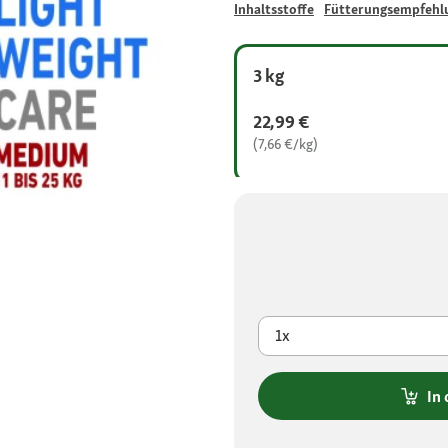
Inhaltsstoffe
Fütterungsempfehl
3 kg
22,99 €
(7,66 €/kg)
1x
In