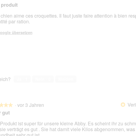
produit
chien aime ces croquettes. Il faut juste faire attention à bien res
ité par ration.
en.
oogle übersetzen
reich?
Ja ·
1
Nein ·
0
Melden
Veri
·
vor 3 Jahren
*
★★★
★★★
 gut
Produkt ist super für unsere kleine Abby. Es scheint ihr zu sch
sie verträgt es gut . Sie hat damit viele Kilos abgenommen, was 
en.
ndheit sehr gut ist.