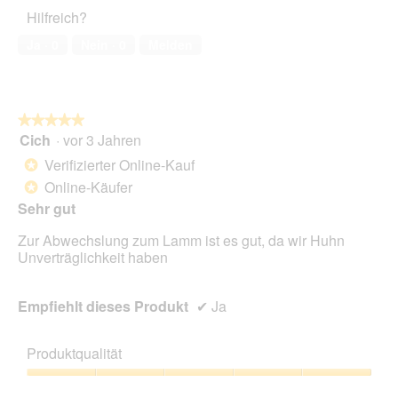
5
Haustiers,
Hilfreich?
5
von
Ja ·
0
Nein ·
0
Melden
5
★★★★★
★★★★★
Cich
·
vor 3 Jahren
5
von
Verifizierter Online-Kauf
*
5
Online-Käufer
*
Sternen.
Sehr gut
Zur Abwechslung zum Lamm ist es gut, da wir Huhn
Unverträglichkeit haben
Empfiehlt dieses Produkt
✔
Ja
Produktqualität
Produktqualität,