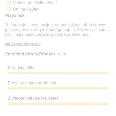
Verifizierter Online-Kauf
*
5
Online-Käufer
*
Sternen.
Przysmak
Ta karma jest rewelacyjna, na początku miałem obawy
jak wpłynie na żołądek mojego pupila. Ale wszystko jest
Oki i mój piesek jest szczęśliwy i zadowolony.
Mit Google übersetzen
Empfiehlt dieses Produkt
✔
Ja
Produktqualität
Produktqualität,
5
Preis-Leistungs-Verhältnis
von
5
Preis-
Leistungs-
Zufriedenheit des Haustiers
Verhältnis,
5
Zufriedenheit
von
des