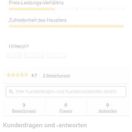
5
Preis-Leistungs-Verhältnis
von
5
Preis-
Leistungs-
Zufriedenheit des Haustiers
Verhältnis,
2
Zufriedenheit
von
des
5
Haustiers,
Hilfreich?
5
von
Ja ·
0
Nein ·
0
Melden
5
★★★★★
★★★★★
4.7
3 Bewertungen
Mit
dieser
4.7
von
Aktion
Hier
Hie
5
navigierst
Kundenfragen
ϙ
Kun
Sternen.
du
und
un
Bewertungen
zu
Kundenantworten
Kun
3
0
0
lesen
den
durchsuchen
du
für
Bewertungen
Fragen
Antworten
Bewertungen.
ROYAL
CANIN
Kundenfragen und -antworten
Dermacomfort
12x85