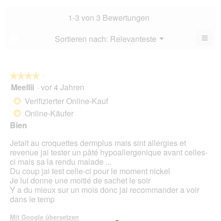
Bew
Dur
3.3
Bew
1-3 von 3 Bewertungen
von
4.7
5.
von
≡
Menü
Sortieren nach:
Relevanteste
?
▼
5.
Wen
Sie
auf
die
folg
★★★★★
★★★★★
Scha
Meellii
·
vor 4 Jahren
4
klic
von
wird
Verifizierter Online-Kauf
*
der
5
unte
Online-Käufer
*
Sternen.
aufg
Bien
Inhal
aktua
Jetait au croquettes dermplus mais sint allergies et
revenue jai tester un pâté hypoallergenique avant celles-
ci mais sa la rendu malade ...
Du coup jai test celle-ci pour le moment nickel
Je lui donne une moitié de sachet le soir
Y a du mieux sur un mois donc jai recommander a voir
dans le temp
Mit Google übersetzen