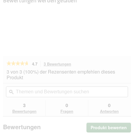
Bewertungen werden geladen
★★★★★
★★★★★
4.7
3 Bewertungen
Mit
dieser
4.7
3 von 3 (100%) der Rezensenten empfehlen dieses
von
Aktion
Produkt
5
navigierst
Sternen.
du
Themen
Th
Bewertungen
zu
und
ϙ
un
lesen
den
Bewertungen
Be
für
Bewertungen.
ROYAL
suchen
su
3
0
0
CANIN
Bewertungen
Fragen
Antworten
Dermacomfort
12x85
g
Bewertungen
Produkt bewerten
.
Mit