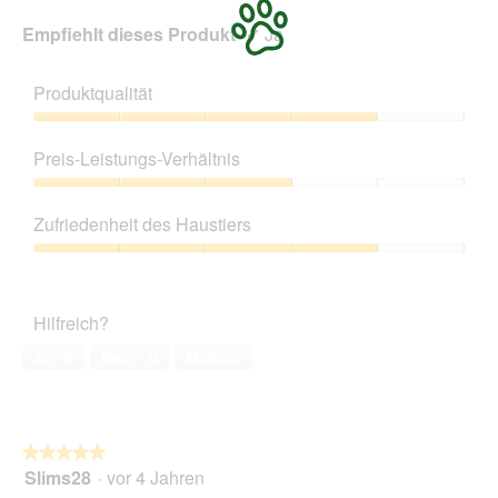
Empfiehlt dieses Produkt
✔
Ja
Produktqualität
Produktqualität,
4
Preis-Leistungs-Verhältnis
von
5
Preis-
Leistungs-
Zufriedenheit des Haustiers
Verhältnis,
3
Zufriedenheit
von
des
5
Haustiers,
Hilfreich?
4
von
Ja ·
0
Nein ·
0
Melden
5
★★★★★
★★★★★
Slims28
·
vor 4 Jahren
5
von