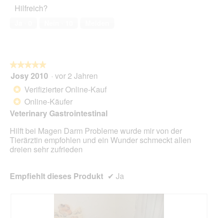
Haustiers,
e
A
Hilfreich?
l
5
p
k
e
von
l
t
Ja ·
0
Nein ·
10
Melden
s
5
a
i
D
t
o
i
p
n
a
r
w
l
★★★★★
★★★★★
é
i
o
Josy 2010
·
vor 2 Jahren
f
r
5
g
é
d
von
Verifizierter Online-Kauf
*
f
r
e
5
Online-Käufer
e
*
é
i
Sternen.
l
🐕
n
Veterinary Gastrointestinal
d
🍀
m
g
Hilft bei Magen Darm Probleme wurde mir von der
🩷
o
e
Tierärztin empfohlen und ein Wunder schmeckt allen
d
ö
dreien sehr zufrieden
a
f
l
f
e
n
Empfiehlt dieses Produkt
✔
Ja
s
e
D
t
i
.
a
l