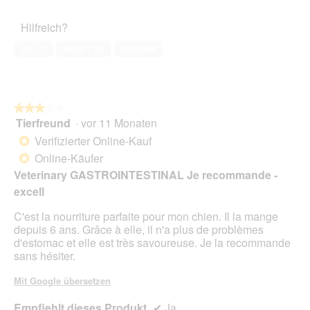
von
d
des
r
5
a
Haustiers,
A
Hilfreich?
l
4
k
e
von
t
Ja ·
7
Nein ·
10
Melden
s
5
i
D
o
i
n
a
w
l
★★★★★
★★★★★
i
o
Tierfreund
·
vor 11 Monaten
r
3
g
d
von
Verifizierter Online-Kauf
*
f
e
5
Online-Käufer
e
*
i
Sternen.
l
Veterinary GASTROINTESTINAL Je recommande -
n
d
m
excell
g
o
e
d
C'est la nourriture parfaite pour mon chien. Il la mange
ö
a
depuis 6 ans. Grâce à elle, il n'a plus de problèmes
f
l
d'estomac et elle est très savoureuse. Je la recommande
f
e
sans hésiter.
n
s
e
D
Mit Google übersetzen
t
i
.
Empfiehlt dieses Produkt
✔
Ja
a