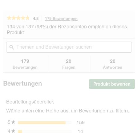
★★★★★
★★★★★
4.8
179 Bewertungen
Mit
dieser
4.8
134 von 137 (98%) der Rezensenten empfehlen dieses
von
Aktion
Produkt
5
navigierst
Sternen.
du
Themen
Th
Bewertungen
zu
und
ϙ
un
lesen
den
Bewertungen
Be
für
Bewertungen.
ROYAL
suchen
su
179
20
20
CANIN
Bewertungen
Fragen
Antworten
Veterinary
Gastrointestinal
2
Bewertungen
Produkt bewerten
.
kg
Mit
die
Beurteilungsüberblick
Akt
wir
Wähle unten eine Reihe aus, um Bewertungen zu filtern.
ein
mo
5
Sterne
159
159 Bewertungen mit 5 
Auswählen, um nach Bewe
★
Dia
4
Sterne
14
geö
14 Bewertungen mit 4 St
Auswählen, um nach Bewer
★