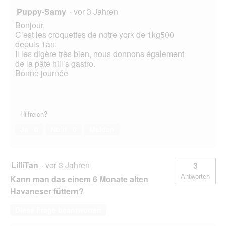
Puppy-Samy
·
vor 3 Jahren
Bonjour,
C’est les croquettes de notre york de 1kg500
depuis 1an.
Il les digère très bien, nous donnons également
de la pâté hill’s gastro.
Bonne journée
Hilfreich?
Ja ·
0
Nein ·
0
Melden
LilliTan
·
vor 3 Jahren
3
Antworten
Kann man das einem 6 Monate alten
Havaneser füttern?
Diese Frage beantworten