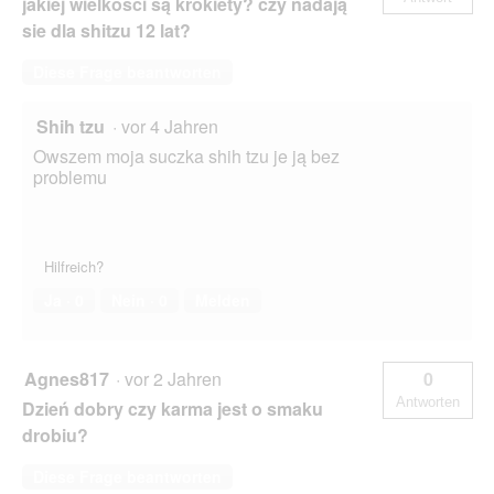
jakiej wielkości są krokiety? czy nadają
sie dla shitzu 12 lat?
Diese Frage beantworten
Shih tzu
·
vor 4 Jahren
Owszem moja suczka shih tzu je ją bez
problemu
Hilfreich?
Ja ·
0
Nein ·
0
Melden
Agnes817
·
vor 2 Jahren
0
Antworten
Dzień dobry czy karma jest o smaku
drobiu?
Diese Frage beantworten