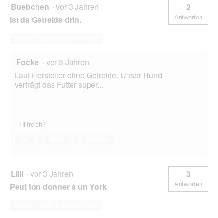
Buebchen
·
vor 3 Jahren
2
Antworten
Ist da Getreide drin.
Diese Frage beantworten
Focke
·
vor 3 Jahren
Laut Hersteller ohne Getreide. Unser Hund
verträgt das Futter super...
Hilfreich?
Ja ·
1
Nein ·
0
Melden
Llili
·
vor 3 Jahren
3
Antworten
Peut ton donner à un York
Diese Frage beantworten