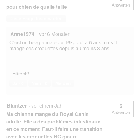
l
Antworten
pour chien de quelle taille
d
g
Diese Frage beantworten
e
ö
f
Anne1974
·
vor 6 Monaten
f
C’est un beagle mâle de 16kg qui a 5 ans mais il
n
mange ces croquettes depuis au moins 3 ans.
e
t
.
Hilfreich?
Ja ·
0
Nein ·
0
Melden
Bluntzer
·
vor einem Jahr
2
Antworten
Ma chienne mange du Royal Canin
adulte Elle a des problèmes intestinaux
en ce moment Faut-il faire une transition
avec les croquettes RC gastro