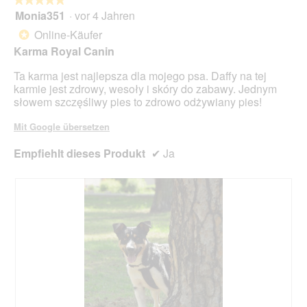
Scha
Monia351
·
vor 4 Jahren
5
klic
von
wird
Online-Käufer
*
der
5
unte
Karma Royal Canin
Sternen.
aufg
Inhal
Ta karma jest najlepsza dla mojego psa. Daffy na tej
aktua
karmie jest zdrowy, wesoły i skóry do zabawy. Jednym
słowem szczęśliwy pies to zdrowo odżywiany pies!
Mit Google übersetzen
Empfiehlt dieses Produkt
✔
Ja