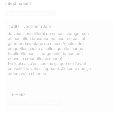
intestinales ?
Diese Frage beantworten
Tat87
·
vor einem Jahr
Je vous conseillerai de ne pas changer son
alimentation brusquement pour ne pas lui
générer davantage de maux. Ajoutez des
croquettes gastro à celles qu’elle mange
habituellement … augmenter la portion (
nouvelle croquette/anxienne)
En tout cas c’est comme ça que me l’avait
conseillé le veto a l’époque. J’espère que ça
aidera votre chienne
Hilfreich?
Ja ·
1
Nein ·
2
Melden