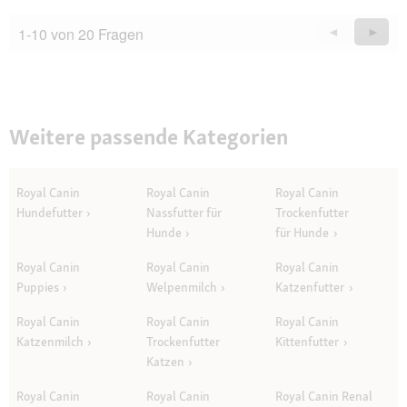
1-10 von 20 Fragen
Zurück
◄
Weiter
►
Questions
Quest
Weitere passende Kategorien
Royal Canin
Royal Canin
Royal Canin
Hundefutter
Nassfutter für
Trockenfutter
Hunde
für Hunde
Royal Canin
Royal Canin
Royal Canin
Puppies
Welpenmilch
Katzenfutter
Royal Canin
Royal Canin
Royal Canin
Katzenmilch
Trockenfutter
Kittenfutter
Katzen
Royal Canin
Royal Canin
Royal Canin Renal