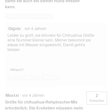
damit sie auch ein kleiner Hund fressen
kann.
Diese Frage beantworten
Gigolo
·
vor 4 Jahren
Leider zu groß, sie könnten für Chihuahua Größe
eine Nummer kleiner sein. Meiner bekommt sie
etwas mit Wasser eingeweicht. Damit geht's
besser.
Hilfreich?
Ja ·
0
Nein ·
0
Melden
Maxxxi
·
vor 4 Jahren
2
Antworten
Größe für chihuahua-Rehpinscher-Mix
erforderlich. Die Kroketten müssten mehr