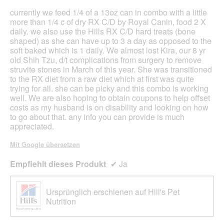
Sternen.
currently we feed 1/4 of a 13oz can in combo with a little
more than 1/4 c of dry RX C/D by Royal Canin, food 2 X
daily. we also use the Hills RX C/D hard treats (bone
shaped) as she can have up to 3 a day as opposed to the
soft baked which is 1 daily. We almost lost Kira, our 8 yr
old Shih Tzu, d/t complications from surgery to remove
struvite stones in March of this year. She was transitioned
to the RX diet from a raw diet which at first was quite
trying for all. she can be picky and this combo is working
well. We are also hoping to obtain coupons to help offset
costs as my husband is on disability and looking on how
to go about that. any info you can provide is much
appreciated.
Mit Google übersetzen
Empfiehlt dieses Produkt
✔
Ja
Ursprünglich erschienen auf Hill's Pet
Nutrition