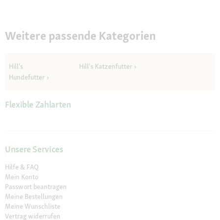
n
und
m
zugefügtem
o
Gemüse
12x354
d
Weitere passende Kategorien
kg
a
l
e
Hill's
Hill's Katzenfutter
s
D
Hundefutter
i
a
Flexible Zahlarten
l
o
g
f
e
Unsere Services
l
d
Hilfe & FAQ
g
Mein Konto
e
Passwort beantragen
ö
Meine Bestellungen
f
Meine Wunschliste
f
n
Vertrag widerrufen