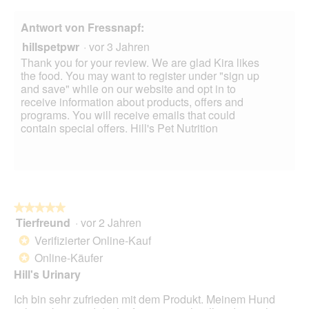
Antwort von Fressnapf:
hillspetpwr
·
vor 3 Jahren
Thank you for your review. We are glad Kira likes
the food. You may want to register under "sign up
and save" while on our website and opt in to
receive information about products, offers and
programs. You will receive emails that could
contain special offers. Hill's Pet Nutrition
★★★★★
★★★★★
Tierfreund
·
vor 2 Jahren
5
von
Verifizierter Online-Kauf
*
5
Online-Käufer
*
Sternen.
Hill's Urinary
Ich bin sehr zufrieden mit dem Produkt. Meinem Hund