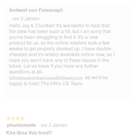
f
n
Antwort von Fressnapf:
e
·
vor 3 Jahren
t
.
Hello Joy & Clumber! It's wonderful to hear that
the stew has been such a hit, but I am sorry that
you've been struggling to find it. It's a new
product for us, so the online retailers took a few
weeks to get properly stocked up. I have double-
checked and it's widely available online now, so I
hope you won't have any of these issues in the
future. Let us know if you have any further
questions at all-
- as we'd be
hillsukcustomerservices@hillspet.com
happy to help! The Hill's CS Team.
★★★★★
★★★★★
phantomette
·
vor 3 Jahren
4
von
Kira likes this food!!
5