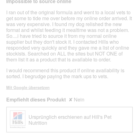
Impossible to source online
e
i
Sternen.
l
n
I ran out of the original formula and went to a local vets to
d
m
get some to tide me over before my online order arrived. It
g
o
was very expensive. I found my dog relished the new
e
d
format and whilst feeding it mealtime was not a problem.
ö
a
So....i have tried to source it from my normal online
f
l
supplier but they don't stock it. I contacted Hills who
f
e
responded very quickly and they gave me a list of online
n
s
stockists. Searched on ALL the sites but NOT ONE of
e
D
them list it as a product that is available to order.
t
i
.
I would recommend this product if online availability is
a
sorted. I begrudge paying the mark ups to vets.
l
o
Mit Google übersetzen
g
f
Empfiehlt dieses Produkt
✘
Nein
e
l
d
Ursprünglich erschienen auf Hill's Pet
g
Nutrition
e
ö
f