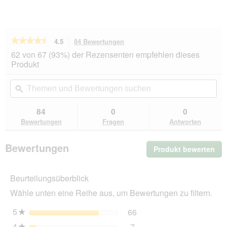
★★★★★
★★★★★
4.5
84 Bewertungen
Mit
dieser
4.5
62 von 67 (93%) der Rezensenten empfehlen dieses
von
Aktion
Produkt
5
navigierst
Sternen.
du
Themen
Th
Bewertungen
zu
und
ϙ
un
lesen
den
Bewertungen
Be
für
Bewertungen.
Hill's
suchen
su
84
0
0
Prescription
Bewertungen
Fragen
Antworten
Diet
c/d
Multicare
Bewertungen
Produkt bewerten
.
Canine
Ragout
Mit
mit
die
Huhn
Beurteilungsüberblick
Akt
und
wir
zugefügtem
Wähle unten eine Reihe aus, um Bewertungen zu filtern.
ein
Gemüse
12x354
mo
5
Sterne
66
66 Bewertungen mit 5 St
Auswählen, um nach Bewer
★
kg
Dia
4
Sterne
7
geö
★