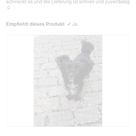
schmeckt es und die Lieferung ist schnell und zuverlässig
☺️
Empfiehlt dieses Produkt
✔
Ja
B
F
e
o