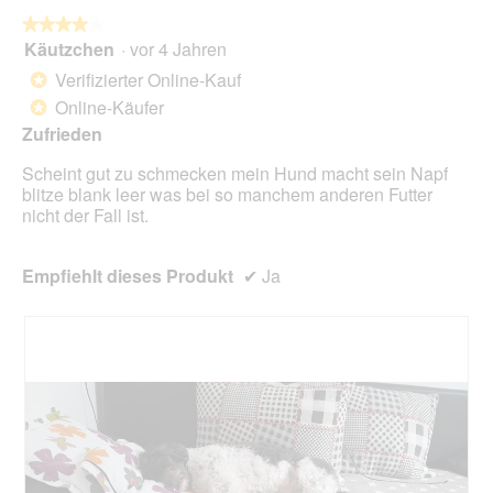
die
folg
★★★★★
★★★★★
Scha
Käutzchen
·
vor 4 Jahren
4
klic
von
wird
Verifizierter Online-Kauf
*
der
5
unte
Online-Käufer
*
Sternen.
aufg
Zufrieden
Inhal
aktua
Scheint gut zu schmecken mein Hund macht sein Napf
blitze blank leer was bei so manchem anderen Futter
nicht der Fall ist.
Empfiehlt dieses Produkt
✔
Ja