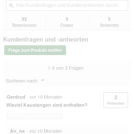
Aktion
5
navigierst
Kundenfragen
ϙ
Kun
Sternen.
du
und
un
Bewertungen
zu
Kundenantworten
Kun
32
3
3
lesen
den
durchsuchen
du
für
Bewertungen
Fragen
Antworten
Bewertungen.
MultiFit
native
Kundenfragen und -antworten
Rinderschlundstange
140g
Frage zum Produkt stellen
1-3 von 3 Fragen
Menü
Sortieren nach:
▼
Gerdrud
·
vor 10 Monaten
2
Antworten
Wieviel Kaustangen sind enthalten?
Diese Frage beantworten
An_ne
·
vor 10 Monaten