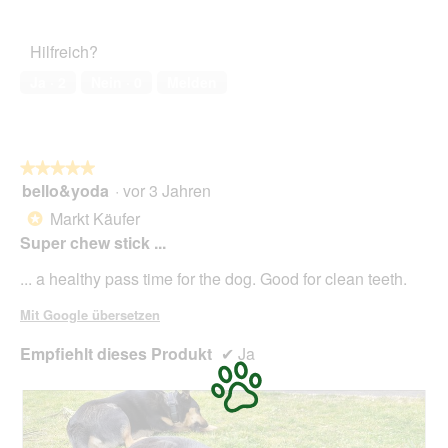
von
des
5
Haustiers,
Hilfreich?
5
von
Ja ·
2
Nein ·
0
Melden
5
★★★★★
★★★★★
bello&yoda
·
vor 3 Jahren
5
von
Markt Käufer
*
5
Super chew stick ...
Sternen.
... a healthy pass time for the dog. Good for clean teeth.
Mit Google übersetzen
Empfiehlt dieses Produkt
✔
Ja