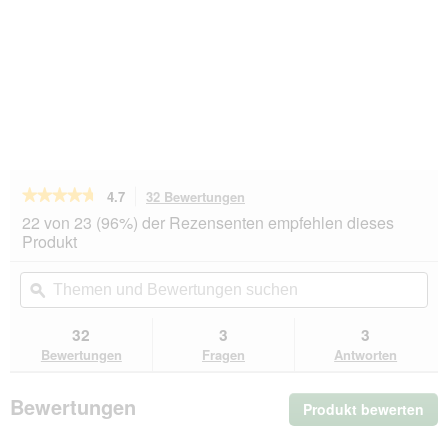
★★★★★
★★★★★
4.7
32 Bewertungen
Mit
dieser
4.7
22 von 23 (96%) der Rezensenten empfehlen dieses
von
Aktion
Produkt
5
navigierst
Sternen.
du
Themen
Th
Bewertungen
zu
und
ϙ
un
lesen
den
Bewertungen
Be
für
Bewertungen.
MultiFit
suchen
su
32
3
3
native
Bewertungen
Fragen
Antworten
Rinderschlundstange
140g
Bewertungen
Produkt bewerten
.
Mit
die