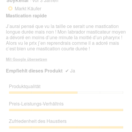
SoyKenaï
·
vor 3 Jahren
von
Markt Käufer
*
5
Mastication rapide
Sternen.
J’aurai pensé que vu la taille ce serait une mastication
longue durée mais non ! Mon labrador masticateur moyen
a dévoré en moins d’une minute la moitié d’un pharynx !
Alors vu le prix j’en reprendrais comme il a adoré mais
c’est bien une mastication courte durée !
Mit Google übersetzen
Empfiehlt dieses Produkt
✔
Ja
Produktqualität
Produktqualität,
3
Preis-Leistungs-Verhältnis
von
5
Preis-
Leistungs-
Zufriedenheit des Haustiers
Verhältnis,
5
Zufriedenheit