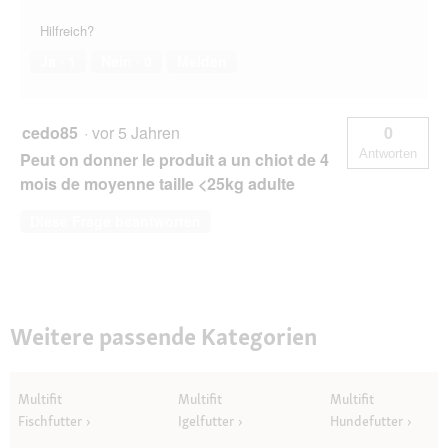
Hilfreich?
Ja ·
1
Nein ·
0
Melden
cedo85
·
vor 5 Jahren
0
Antworten
Peut on donner le produit a un chiot de 4
mois de moyenne taille <25kg adulte
Diese Frage beantworten
Weitere passende Kategorien
Multifit
Multifit
Multifit
Fischfutter
Igelfutter
Hundefutter