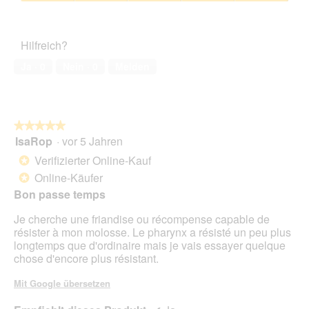
4
Zufriedenheit
F
e
von
des
o
r
5
Haustiers,
t
A
Hilfreich?
5
o
k
von
1
t
Ja ·
0
Nein ·
0
Melden
5
.
i
o
n
w
★★★★★
★★★★★
i
IsaRop
·
vor 5 Jahren
r
5
d
von
Verifizierter Online-Kauf
*
e
5
Online-Käufer
*
i
Sternen.
n
Bon passe temps
m
Je cherche une friandise ou récompense capable de
o
résister à mon molosse. Le pharynx a résisté un peu plus
d
longtemps que d'ordinaire mais je vais essayer quelque
a
chose d'encore plus résistant.
l
e
Mit Google übersetzen
s
D