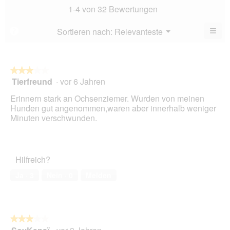
4.2
Bew
1-4 von 32 Bewertungen
von
4.8
5.
von
≡
Menü
Sortieren nach:
Relevanteste
?
▼
5.
Wen
Sie
auf
die
folg
★★★★★
★★★★★
Scha
Tierfreund
·
vor 6 Jahren
3
klic
von
wird
Erinnern stark an Ochsenziemer. Wurden von meinen
der
5
unte
Hunden gut angenommen,waren aber innerhalb weniger
Sternen.
aufg
Minuten verschwunden.
Inhal
aktua
Hilfreich?
Ja ·
3
Nein ·
0
Melden
★★★★★
★★★★★
3