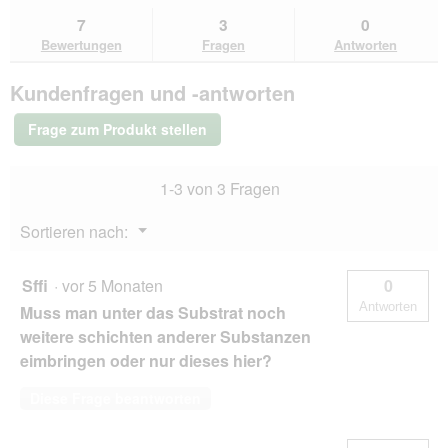
du
Bewertungen
zu
Kundenantworten
Kun
7
3
0
lesen
den
durchsuchen
du
für
Bewertungen
Fragen
Antworten
Bewertungen.
JBL
Terra
Kundenfragen und -antworten
Basis
20
l
Frage zum Produkt stellen
1-3 von 3 Fragen
Menü
Sortieren nach:
▼
Sffi
·
vor 5 Monaten
0
Antworten
Muss man unter das Substrat noch
weitere schichten anderer Substanzen
eimbringen oder nur dieses hier?
Diese Frage beantworten