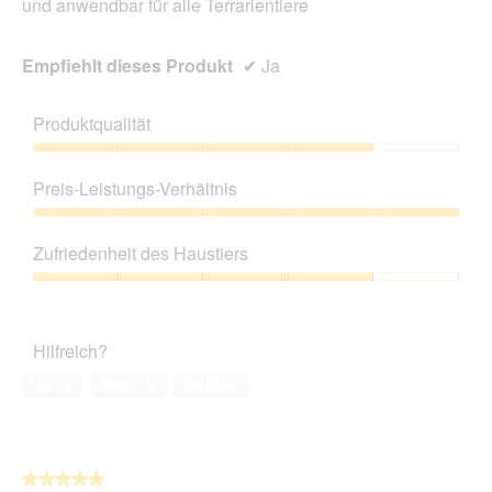
und anwendbar für alle Terrarientiere
Empfiehlt dieses Produkt
✔
Ja
Produktqualität
Produktqualität,
4
Preis-Leistungs-Verhältnis
von
5
Preis-
Leistungs-
Zufriedenheit des Haustiers
Verhältnis,
5
Zufriedenheit
von
des
5
Haustiers,
Hilfreich?
4
von
Ja ·
0
Nein ·
0
Melden
5
★★★★★
★★★★★