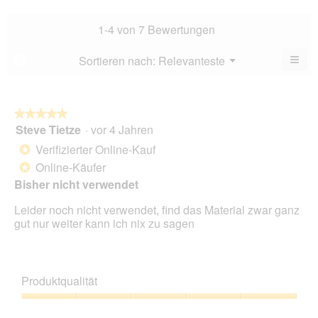
Bew
Dur
5
Bew
1-4 von 7 Bewertungen
von
4.8
5.
von
≡
Menü
Sortieren nach:
Relevanteste
?
▼
5.
Wen
Sie
auf
die
folg
★★★★★
★★★★★
Scha
Steve Tietze
·
vor 4 Jahren
5
klic
von
wird
Verifizierter Online-Kauf
*
der
5
unte
Online-Käufer
*
Sternen.
aufg
Bisher nicht verwendet
Inhal
aktua
Leider noch nicht verwendet, find das Material zwar ganz
gut nur weiter kann ich nix zu sagen
Produktqualität
Produktqualität,