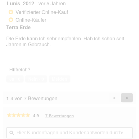
Lunis_2012
·
vor 5 Jahren
5
von
Verifizierter Online-Kauf
*
5
Online-Käufer
*
Sternen.
Terra Erde
Die Erde kann ich sehr empfehlen. Hab ich schon seit
Jahren in Gebrauch.
Hilfreich?
Ja ·
0
Nein ·
0
Melden
1-4 von 7 Bewertungen
Zurück
◄
Weiter
►
Reviews
Revie
★★★★★
★★★★★
4.9
7 Bewertungen
Mit
dieser
4.9
von
Aktion
Hier
Hie
5
navigierst
Kundenfragen
ϙ
Kun
Sternen.
und
un