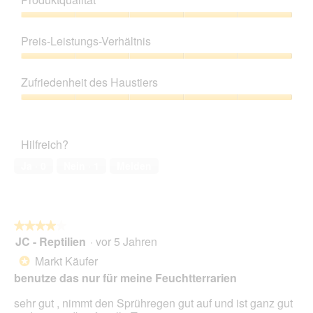
Produktqualität,
5
Preis-Leistungs-Verhältnis
von
5
Preis-
Leistungs-
Zufriedenheit des Haustiers
Verhältnis,
5
Zufriedenheit
von
des
5
Haustiers,
Hilfreich?
5
von
Ja ·
0
Nein ·
1
Melden
5
★★★★★
★★★★★
JC - Reptilien
·
vor 5 Jahren
4
von
Markt Käufer
*
5
benutze das nur für meine Feuchtterrarien
Sternen.
sehr gut , nimmt den Sprühregen gut auf und ist ganz gut