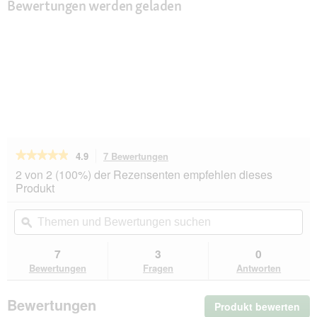
Bewertungen werden geladen
★★★★★
★★★★★
4.9
7 Bewertungen
Mit
dieser
4.9
2 von 2 (100%) der Rezensenten empfehlen dieses
von
Aktion
Produkt
5
navigierst
Sternen.
du
Themen
Th
Bewertungen
zu
und
ϙ
un
lesen
den
Bewertungen
Be
für
Bewertungen.
JBL
suchen
su
7
3
0
Terra
Bewertungen
Fragen
Antworten
Basis
20
l
Bewertungen
Produkt bewerten
.