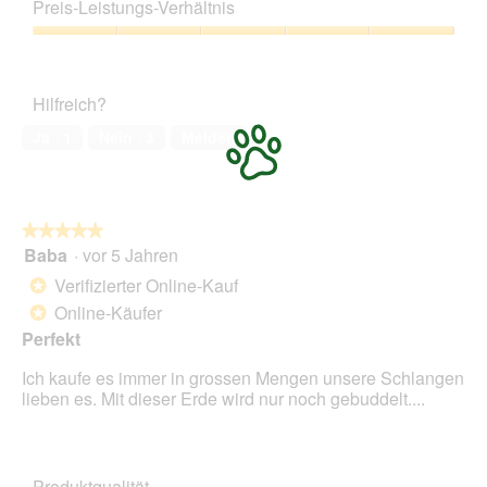
5
Preis-Leistungs-Verhältnis
von
5
Preis-
Leistungs-
Verhältnis,
Hilfreich?
5
von
Ja ·
1
Nein ·
3
Melden
5
★★★★★
★★★★★
Baba
·
vor 5 Jahren
5
von
Verifizierter Online-Kauf
*
5
Online-Käufer
*
Sternen.
Perfekt
Ich kaufe es immer in grossen Mengen unsere Schlangen
lieben es. Mit dieser Erde wird nur noch gebuddelt....
Produktqualität