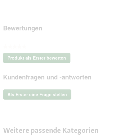
Bewertungen
★★★★★
Kein
Produkt als Erster bewerten
Beurteilungswert
.
Mit
Kundenfragen und -antworten
dieser
Aktion
wird
ein
Als Erster eine Frage stellen
modales
Dialogfeld
geöffnet.
Weitere passende Kategorien