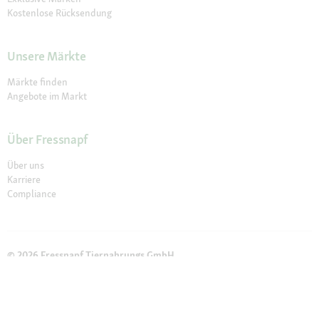
Kostenlose Rücksendung
Unsere Märkte
Märkte finden
Angebote im Markt
Über Fressnapf
Über uns
Karriere
Compliance
© 2026 Fressnapf Tiernahrungs GmbH
Impressum
AGB
Datenschutz
Widerrufsbelehrung
Cookie Einstellungen
Weitere Hinweise (*,**)