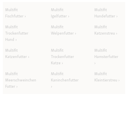
Multifit
Multifit
Multifit
Fischfutter
Igelfutter
Hundefutter
Multifit
Multifit
Multifit
Trockenfutter
Welpenfutter
Katzenstreu
Hund
Multifit
Multifit
Multifit
Katzenfutter
Trockenfutter
Hamsterfutter
Katze
Multifit
Multifit
Multifit
Meerschweinchen
Kaninchenfutter
Kleintierstreu
Futter