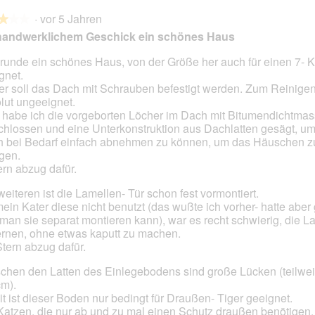
i
i
f
t
u
t
a
a
·
vor 5 Jahren
a
d
n
d
★★★
★★★
l
l
i
i
g
i
handwerklichem Geschick ein schönes Haus
o
o
s
e
z
e
g
g
s
s
u
s
runde ein schönes Haus, von der Größe her auch für einen 7- K
f
f
é
e
F
e
gnet.
en.
e
e
r
o
r
er soll das Dach mit Schrauben befestigt werden. Zum Reinige
l
l
A
t
A
lut ungeeignet.
d
d
k
o
k
 habe ich die vorgeborten Löcher im Dach mit Bitumendichtma
g
g
t
3
t
chlossen und eine Unterkonstruktion aus Dachlatten gesägt, u
e
e
i
.
i
 bei Bedarf einfach abnehmen zu können, um das Häuschen z
ö
ö
o
o
igen.
f
f
n
n
ern abzug dafür.
f
f
w
w
n
n
eiteren ist die Lamellen- Tür schon fest vormontiert.
i
i
e
e
ein Kater diese nicht benutzt (das wußte ich vorher- hatte aber 
r
r
t
t
man sie separat montieren kann), war es recht schwierig, die L
d
d
.
.
ernen, ohne etwas kaputt zu machen.
e
e
Stern abzug dafür.
i
i
n
n
chen den Latten des Einlegebodens sind große Lücken (teilwei
m
m
cm).
o
o
t ist dieser Boden nur bedingt für Draußen- Tiger geeignet.
d
d
Katzen, die nur ab und zu mal einen Schutz draußen benötigen, 
a
a