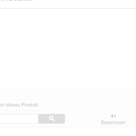
en dieses Produkt
Themen
41
ϙ
und
Suchen
Bewertungen
Bewertungen
suchen