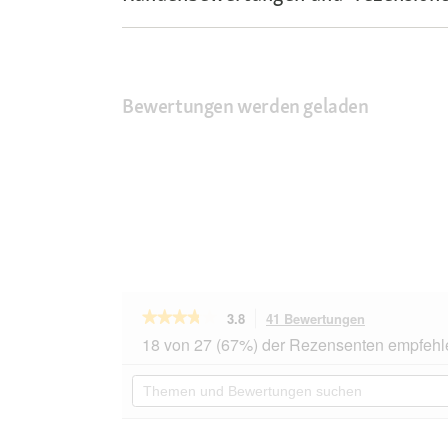
Bewertungen werden geladen
★★★★★
★★★★★
3.8
41 Bewertungen
Mit
dieser
3.8
18 von 27 (67%) der Rezensenten empfehl
von
Aktion
5
navigierst
Themen
Sternen.
du
und
Bewertungen
zu
Bewertungen
lesen
den
suchen
für
Kerbl