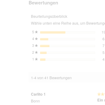
Bewertungen
Bewertungen
Katzenhaus
Rustica
Beurteilungsüberblick
Wähle unten eine Reihe aus, um Bewertungen
5
Sterne
1
★
4
Sterne
6
★
3
Sterne
7
★
2
Sterne
5
★
1
Sterne
4
★
1-4 von 41 Bewertungen
Carlito 1
★★
★★
5
Ein 
Bonn
von