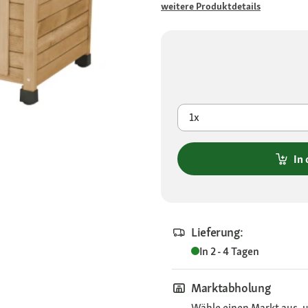
weitere Produktdetails
1x
In
Lieferung:
In 2 - 4 Tagen
Marktabholung
Wähle einen Markt aus, u