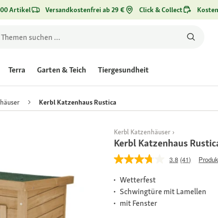
00 Artikel
Versandkostenfrei ab 29 €
Click & Collect
Kosten
Terra
Garten & Teich
Tiergesundheit
häuser
Kerbl Katzenhaus Rustica
Kerbl Katzenhäuser
Kerbl Katzenhaus Rustic
3.8
(41)
Produk
Wetterfest
Schwingtüre mit Lamellen
mit Fenster