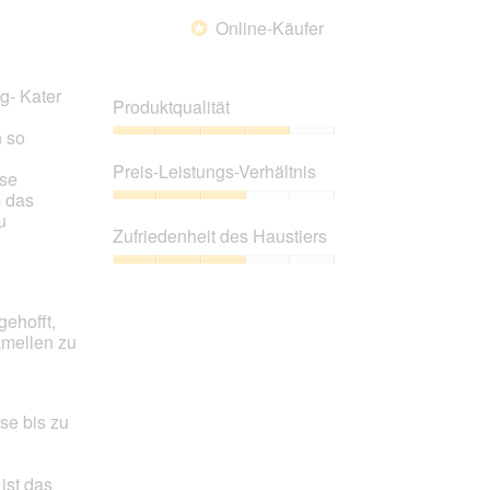
Online-Käufer
*
g- Kater
Produktqualität
n so
Produktqualität,
4
Preis-Leistungs-Verhältnis
sse
von
m das
5
Preis-
u
Leistungs-
Zufriedenheit des Haustiers
Verhältnis,
3
Zufriedenheit
von
des
5
Haustiers,
gehofft,
3
amellen zu
von
5
se bis zu
ist das