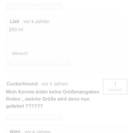
Diese Frage beantworten
Liali
·
vor 4 Jahren
250 ml
Hilfreich?
Ja ·
0
Nein ·
0
Melden
Cockerfreund
·
vor 4 Jahren
1
Antwort
Moin Konnte leider keine Größenangaben
finden ...welche Größe wird denn nun
geliefert ??????
Diese Frage beantworten
Nithi
·
vor 4 Jahren