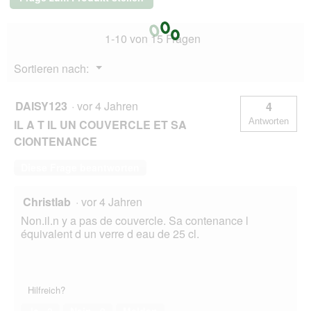
1-10 von 15 Fragen
Menü
Sortieren nach:
▼
DAISY123
·
vor 4 Jahren
4
Antworten
IL A T IL UN COUVERCLE ET SA
CIONTENANCE
Diese Frage beantworten
Christlab
·
vor 4 Jahren
Non.il.n y a pas de couvercle. Sa contenance l
équivalent d un verre d eau de 25 cl.
Hilfreich?
Ja ·
2
Nein ·
0
Melden