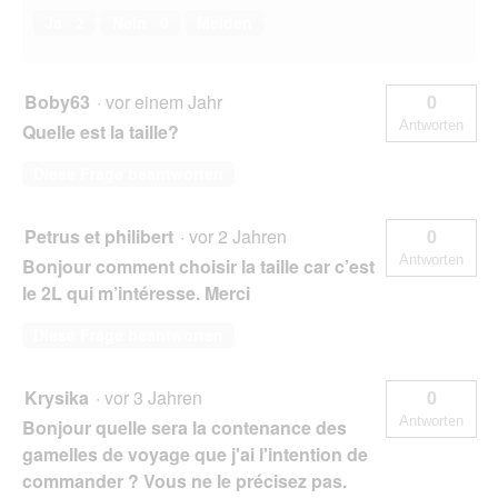
Ja ·
2
Nein ·
0
Melden
Boby63
·
vor einem Jahr
0
Antworten
Quelle est la taille?
Diese Frage beantworten
Petrus et philibert
·
vor 2 Jahren
0
Antworten
Bonjour comment choisir la taille car c’est
le 2L qui m’intéresse. Merci
Diese Frage beantworten
Krysika
·
vor 3 Jahren
0
Antworten
Bonjour quelle sera la contenance des
gamelles de voyage que j'ai l'intention de
commander ? Vous ne le précisez pas.