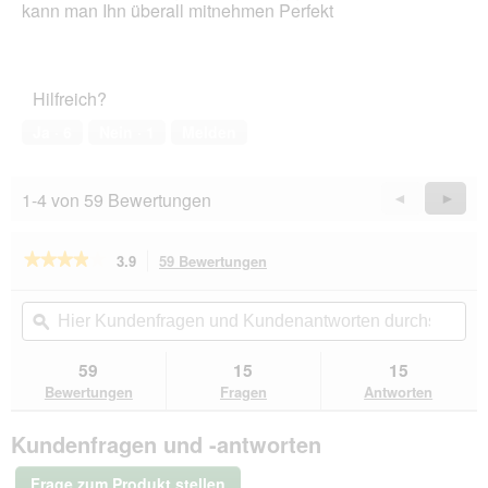
kann man Ihn überall mitnehmen Perfekt
Hilfreich?
Ja ·
6
Nein ·
1
Melden
1-4 von 59 Bewertungen
Zurück
◄
Weiter
►
Reviews
Revie
★★★★★
★★★★★
3.9
59 Bewertungen
Mit
dieser
3.9
von
Aktion
Hier
Hie
5
navigierst
Kundenfragen
ϙ
Kun
Sternen.
du
und
un
Bewertungen
zu
Kundenantworten
Kun
59
15
15
lesen
den
durchsuchen
du
für
Bewertungen
Fragen
Antworten
Bewertungen.
Trixie
Reisenapf,
Kundenfragen und -antworten
Silikon
0,25l
Frage zum Produkt stellen