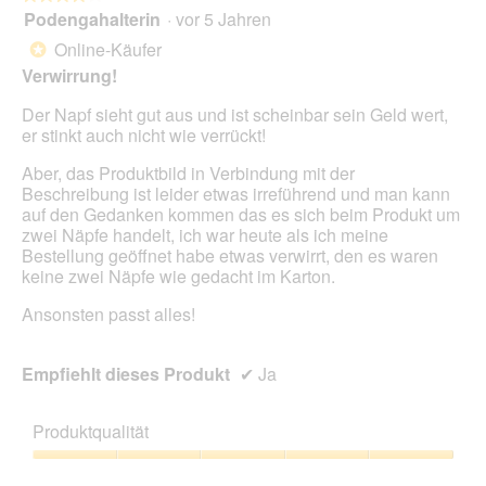
Scha
Podengahalterin
·
vor 5 Jahren
4
klic
von
wird
Online-Käufer
*
der
5
unte
Verwirrung!
Sternen.
aufg
Inhal
Der Napf sieht gut aus und ist scheinbar sein Geld wert,
aktua
er stinkt auch nicht wie verrückt!
Aber, das Produktbild in Verbindung mit der
Beschreibung ist leider etwas irreführend und man kann
auf den Gedanken kommen das es sich beim Produkt um
zwei Näpfe handelt, ich war heute als ich meine
Bestellung geöffnet habe etwas verwirrt, den es waren
keine zwei Näpfe wie gedacht im Karton.
Ansonsten passt alles!
Empfiehlt dieses Produkt
✔
Ja
Produktqualität
Produktqualität,