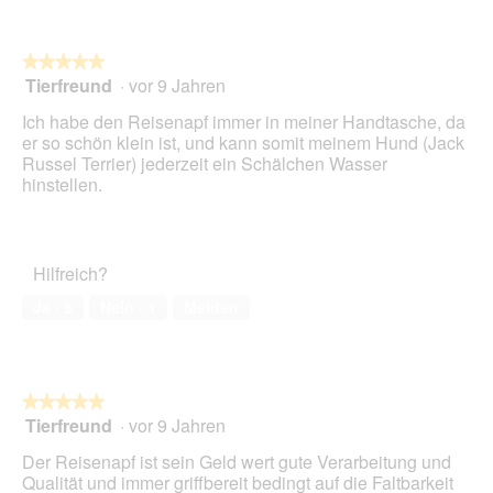
★★★★★
★★★★★
Tierfreund
·
vor 9 Jahren
5
von
Ich habe den Reisenapf immer in meiner Handtasche, da
5
er so schön klein ist, und kann somit meinem Hund (Jack
Sternen.
Russel Terrier) jederzeit ein Schälchen Wasser
hinstellen.
Hilfreich?
Ja ·
8
Nein ·
1
Melden
★★★★★
★★★★★
Tierfreund
·
vor 9 Jahren
5
von
Der Reisenapf ist sein Geld wert gute Verarbeitung und
5
Qualität und immer griffbereit bedingt auf die Faltbarkeit
Sternen.