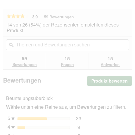
★★★★★
★★★★★
3.9
59 Bewertungen
Mit
dieser
3.9
14 von 26 (54%) der Rezensenten empfehlen dieses
von
Aktion
Produkt
5
navigierst
Sternen.
du
Themen
Th
Bewertungen
zu
und
ϙ
un
lesen
den
Bewertungen
Be
für
Bewertungen.
Trixie
suchen
su
59
15
15
Reisenapf,
Bewertungen
Fragen
Antworten
Silikon
0,25l
Bewertungen
Produkt bewerten
.
Mit
die
Beurteilungsüberblick
Akt
wir
Wähle unten eine Reihe aus, um Bewertungen zu filtern.
ein
mo
5
Sterne
33
33 Bewertungen mit 5 St
Auswählen, um nach Bewer
★
Dia
4
Sterne
9
geö
9 Bewertungen mit 4 Ster
Auswählen, um nach Bewer
★