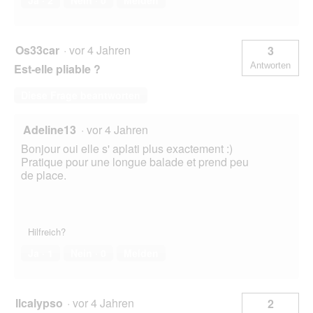
Os33car
·
vor 4 Jahren
3
Antworten
Est-elle pliable ?
Diese Frage beantworten
Adeline13
·
vor 4 Jahren
Bonjour oui elle s' aplati plus exactement :)
Pratique pour une longue balade et prend peu
de place.
Hilfreich?
Ja ·
1
Nein ·
0
Melden
llcalypso
·
vor 4 Jahren
2