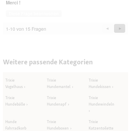
Merci !
Diese Frage beantworten
1-10 von 15 Fragen
Zurück
◄
Weiter
►
Questions
Quest
Weitere passende Kategorien
Trixie
Trixie
Trixie
Vogelhaus
Hundemantel
Hundekissen
Trixie
Trixie
Trixie
Hundebälle
Hundenapf
Hundewindeln
Hunde
Trixie
Trixie
Fahrradkorb
Hundeboxen
Katzentoilette