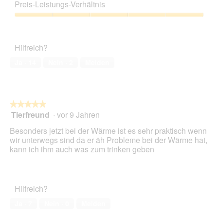
5
Preis-Leistungs-Verhältnis
von
5
Preis-
Leistungs-
Verhältnis,
Hilfreich?
5
von
Ja ·
14
Nein ·
2
Melden
5
★★★★★
★★★★★
Tierfreund
·
vor 9 Jahren
5
von
Besonders jetzt bei der Wärme ist es sehr praktisch wenn
5
wir unterwegs sind da er äh Probleme bei der Wärme hat,
Sternen.
kann ich ihm auch was zum trinken geben
Hilfreich?
Ja ·
7
Nein ·
0
Melden