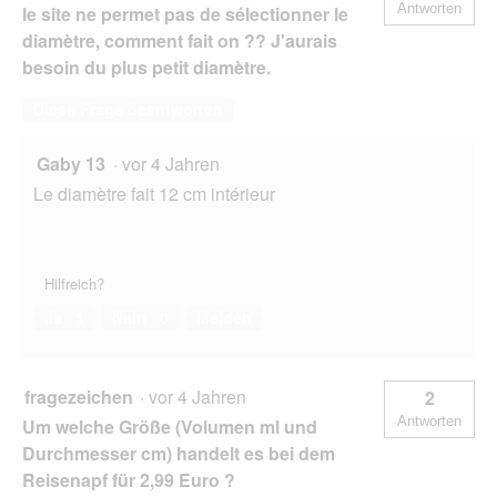
Antworten
le site ne permet pas de sélectionner le
diamètre, comment fait on ?? J'aurais
besoin du plus petit diamètre.
Diese Frage beantworten
Gaby 13
·
vor 4 Jahren
Le diamètre fait 12 cm intérieur
Hilfreich?
Ja ·
1
Nein ·
0
Melden
fragezeichen
·
vor 4 Jahren
2
Antworten
Um welche Größe (Volumen ml und
Durchmesser cm) handelt es bei dem
Reisenapf für 2,99 Euro ?