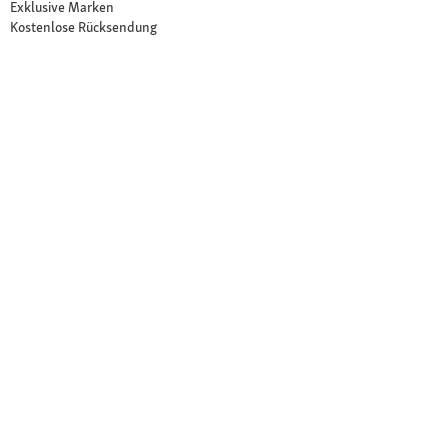
Exklusive Marken
Kostenlose Rücksendung
Unsere Märkte
Märkte finden
Angebote im Markt
Über Fressnapf
Über uns
Karriere
Compliance
© 2026 Fressnapf Tiernahrungs GmbH
Impressum
AGB
Datenschutz
Widerrufsbelehrung
Cookie Einstellungen