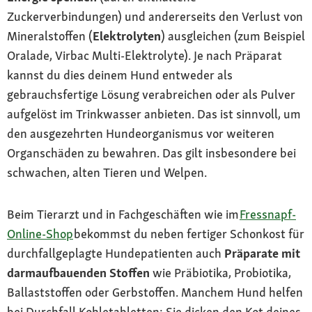
Zuckerverbindungen) und andererseits den Verlust von
Mineralstoffen (
Elektrolyten
) ausgleichen (zum Beispiel
Oralade, Virbac Multi-Elektrolyte). Je nach Präparat
kannst du dies deinem Hund entweder als
gebrauchsfertige Lösung verabreichen oder als Pulver
aufgelöst im Trinkwasser anbieten. Das ist sinnvoll, um
den ausgezehrten Hundeorganismus vor weiteren
Organschäden zu bewahren. Das gilt insbesondere bei
schwachen, alten Tieren und Welpen.
Beim Tierarzt und in Fachgeschäften wie im
Fressnapf-
Online-Shop
bekommst du neben fertiger Schonkost für
durchfallgeplagte Hundepatienten auch
Präparate mit
darmaufbauenden Stoffen
wie Präbiotika, Probiotika,
Ballaststoffen oder Gerbstoffen. Manchem Hund helfen
bei Durchfall Kohletabletten: Sie dicken den Kot deines