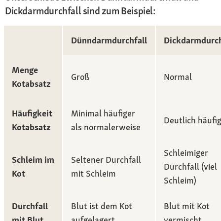
Dickdarmdurchfall sind zum Beispiel:
Dünndarmdurchfall
Dickdarmdurch
Menge
Groß
Normal
Kotabsatz
Häufigkeit
Minimal häufiger
Deutlich häufi
Kotabsatz
als normalerweise
Schleimiger
Schleim im
Seltener Durchfall
Durchfall (viel
Kot
mit Schleim
Schleim)
Durchfall
Blut ist dem Kot
Blut mit Kot
mit Blut
aufgelagert
vermischt