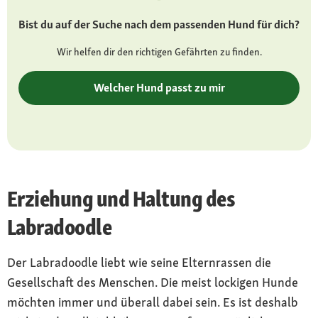
drei Haartypen von fein-gelockt bis nahezu
Bist du auf der Suche nach dem passenden Hund für dich?
glatt, in vielen Farben wie Beige, Weiß, Braun,
Schwarz oder gescheckt
Wir helfen dir den richtigen Gefährten zu finden.
Besonderheiten
Welcher Hund passt zu mir
geeignet für Hundeallergiker, wenn mit
Pudelfell geboren (vor dem Kauf testen)
Charakter
fröhlich, intelligent, aufmerksam und verspielt
Erziehung und Haltung des
Pflege
regelmäßiges Bürsten und Scheren je nach
Labradoodle
Felltyp
Der Labradoodle liebt wie seine Elternrassen die
Gesundheit
rassenbedingte Veranlagung für Augen-,
Gesellschaft des Menschen. Die meist lockigen Hunde
Ellenbogen- oder Hüftgelenkserkrankungen
möchten immer und überall dabei sein. Es ist deshalb