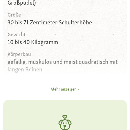
Großpudel)
Größe
30 bis 71 Zentimeter Schulterhöhe
Gewicht
10 bis 40 Kilogramm
Körperbau
gefällig, muskulös und meist quadratisch mit
langen Beinen
Augen
braun oder schwarz mit einem neugierigen
Mehr anzeigen
Blick
Ohren
kürzere bis längere Hängeohren
Fell und Farbe