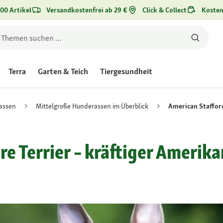
00 Artikel
Versandkostenfrei ab 29 €
Click & Collect
Kosten
Terra
Garten & Teich
Tiergesundheit
assen
Mittelgroße Hunderassen im Überblick
American Stafford
e Terrier – kräftiger Amerika