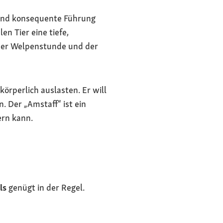
n und konsequente Führung
n Tier eine tiefe,
 der Welpenstunde und der
örperlich auslasten. Er will
. Der „Amstaff“ ist ein
ern kann.
ls
genügt in der Regel.