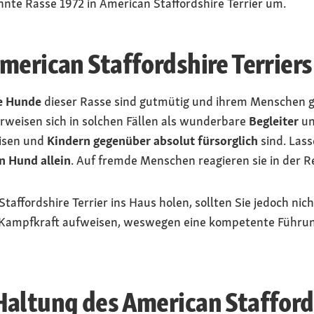
te Rasse 1972 in American Staffordshire Terrier um.
merican Staffordshire Terriers
e Hunde
dieser Rasse sind gutmütig und ihrem Menschen 
erweisen sich in solchen Fällen als wunderbare
Begleiter
u
isen und
Kindern gegenüber absolut fürsorglich
sind. Lass
n Hund allein
. Auf fremde Menschen reagieren sie in der Re
affordshire Terrier ins Haus holen, sollten Sie jedoch nich
e Kampfkraft aufweisen, weswegen eine kompetente Führun
altung des American Staffords