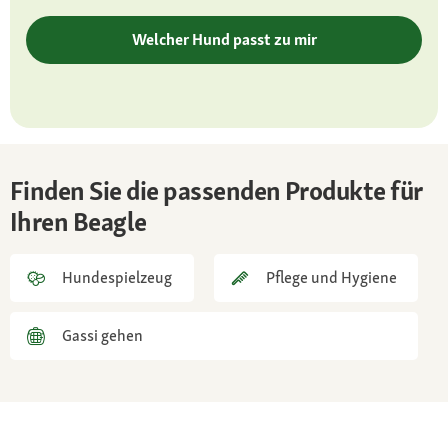
Charakter
Welcher Hund passt zu mir
menschenfreundlich, kinderlieb, verspielt und
fröhlich
Pflege
regelmäßiges Bürsten und Scheren, Augen-
und Ohrenpflege
Finden Sie die passenden Produkte für
Gesundheit
Ihren Beagle
Veranlagung zu einigen Erbkrankheiten wie
Augen- und Gelenkbeschwerden
Hundespielzeug
Pflege und Hygiene
Gassi gehen