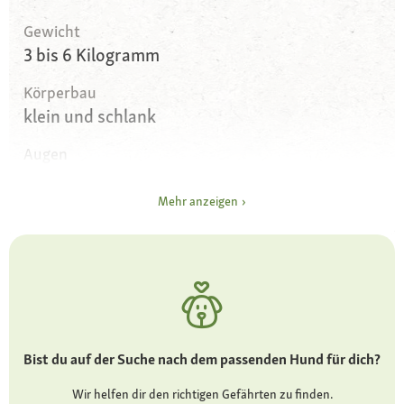
Gewicht
3 bis 6 Kilogramm
Körperbau
klein und schlank
Augen
groß bis sehr groß und dunkel
Mehr anzeigen
Ohren
klein bis mittellang, hängend
Fell und Farbe
weiches, welliges oder lockiges Wuschelfell in
Weiß, Apricot, Braun, Schwarz oder Gescheckt
Bist du auf der Suche nach dem passenden Hund für dich?
Besonderheiten
unkomplizierter Begleithund
Wir helfen dir den richtigen Gefährten zu finden.