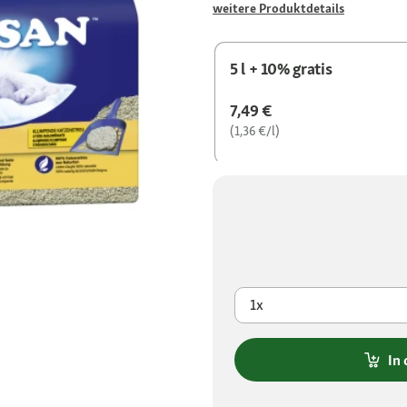
weitere Produktdetails
5 l + 10% gratis
7,49 €
(1,36 €/l)
1x
In