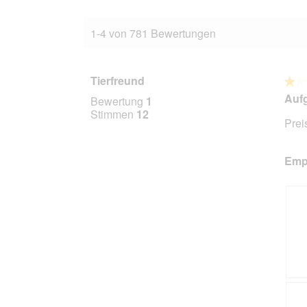
1-4 von 781 Bewertungen
Tierfreund
★★
★★
1
Aufg
Bewertung
1
von
Stimmen
12
Prei
5
Stern
Empf
B
F
e
o