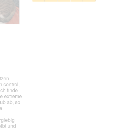
5
Zufriedenheit
von
des
5
Haustiers,
5
von
5
tzen
 control,
ich finde
ie extreme
ub ab, so
e
rgiebig
eibt und