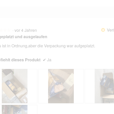
Veri
·
vor 4 Jahren
*
★★★
★★★
eplatzt und ausgelaufen
s ist in Ordnung,aber die Verpackung war aufgeplatzt.
en.
iehlt dieses Produkt
✔
Ja
B
F
B
F
e
o
e
o