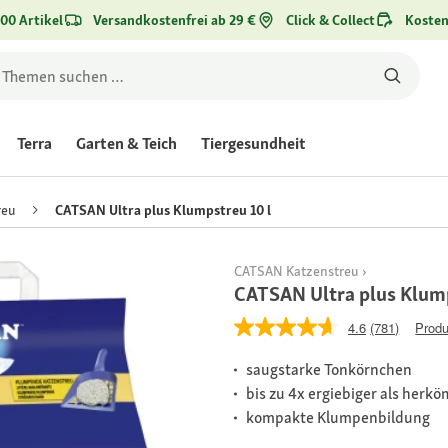
00 Artikel
Versandkostenfrei ab 29 €
Click & Collect
Kosten
Terra
Garten & Teich
Tiergesundheit
reu
CATSAN Ultra plus Klumpstreu 10 l
CATSAN Katzenstreu
CATSAN Ultra plus Klump
4.6
(781)
Produ
saugstarke Tonkörnchen
bis zu 4x ergiebiger als herk
kompakte Klumpenbildung