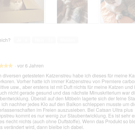
m
m
o
o
d
d
a
a
B
F
S
F
l
l
e
o
a
o
e
e
w
t
n
t
s
s
reich?
Ja ·
6
Nein ·
13
Melden
e
o
a
o
D
D
r
M
,
M
i
i
t
i
Z
i
a
a
u
t
o
t
l
l
·
vor 6 Jahren
n
d
e
d
★★★
★★★
o
o
g
i
,
i
g
g
 diversen getesteten Katzenstreu habe ich dieses für meine Ka
z
e
R
e
f
f
rkoren. Vorher hatte ich immer Katzenstreu von Premiere carbon
u
s
o
s
e
e
itive usw., aber erstens ist mit Duft nichts für meine Katzen und 
F
e
g
e
l
l
en.
uch nicht gerade gesund und das nächste Minuskriterium war d
o
r
g
r
d
d
bentwicklung. Überall auf den Möbeln lagerte sich der feine Sta
t
A
i
A
g
g
 ich nachher jedes Klo auf den Balkon schleppen musste um di
o
k
k
e
e
erlassenschaften im Freien auszusieben. Bei Catsan Ultra plus
2
t
t
ö
ö
pstreu kommt es nur wenig zur Staubentwicklung. Es ist sehr e
.
i
i
f
f
es riecht nichts (auch ohne Duftstoffe). Wenn das Produkt so bl
o
o
f
f
ts verändert wird, dann bleibe ich dabei.
n
n
n
n