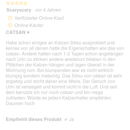
★★★★★
★★★★★
i
Scaryscary
·
vor 4 Jahren
r
5
d
von
Verifizierter Online-Kauf
*
e
5
Online-Käufer
*
i
Sternen.
n
CATSAN ♥️
m
Habe schon einiges an Katzen Streu ausprobiert und
o
keines von all denen hatte die Eigenschaften wie das von
d
catsan. Andere hatten nach 1-2 Tagen schon angefangen
a
nach Urin zu stinken andere wiederum blieben in den
l
Pfötchen der Katzen hängen und lagen überall in der
e
Wohnung rum. Bei klumpenden war es nicht wirklich
s
klumpig sondern matschig. Das Streu von catsan ist sehr
D
ergiebig und reicht daher eine Weile. Der Geruch von
i
Urin ist versiegelt und kommt nicht in die Luft. Und seit
a
dem benutze ich nur noch catsan und bin mega
l
zufrieden. Würde es jedem Katzenhalter empfehlen.
o
Daumen hoch
g
f
e
Empfiehlt dieses Produkt
✔
Ja
l
d