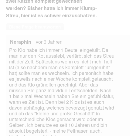
zwei Katzen komplett gewechselt
werden? Bisher hatte ich immer Klump-
Streu, hier ist es schwer einzuschätzen.
Diese Frage beantworten
Neraphin
·
vor 3 Jahren
Pro Klo habe ich immer 1 Beutel eingefüllt. Da
man nur den Kot aussiebt, verfärbt sich das Streu
mit der Zeit. Spätestens wenn es nicht mehr hell
ist (also nachdem man es komplett "umgerührt"
hat) sollte man es wechseln. Ich persönlich habe
es jeweils nach einer Woche komplett getauscht
und das Klo gründlich gereinigt. Aber das
müssen Sie ganz individuell entscheiden. Nach
1 bis 2 mal Wechseln haben Sie ein gefühl dafür,
wann es Zeit ist. Denn bei 2 Klos ist es auch
davon abhängig, welches bevorzugt genutzt wird
und ob das "kleine und große Geschäft" in
unterschiedliche Klos gemacht wird oder im
Selben. Ich benutze es seit 10 Jahren und bin
absolut begeistert. - meine Fellnasen auch.