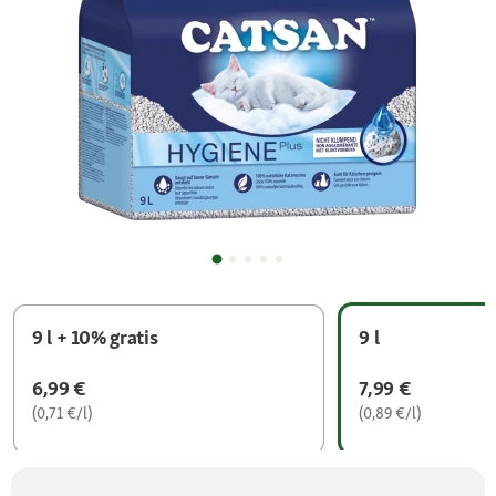
9 l + 10% gratis
9 l
6,99 €
7,99 €
(0,71 €/l)
(0,89 €/l)