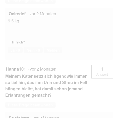
Diese Frage beantworten
Ociredef
·
vor 2 Monaten
9,5 kg
Hilfreich?
Ja ·
0
Nein ·
0
Melden
Hanna101
·
vor 2 Monaten
1
Antwort
Meinem Kater setzt sich irgendwie immer
so tief hin, das ihm Urin und Streu im Fell
hängen bleibt, hat damit schon jemand
Erfahrungen gemacht?
Diese Frage beantworten
Busfahrer
·
vor 2 Monaten