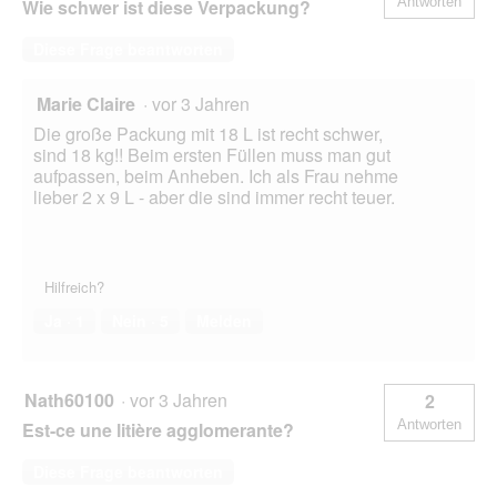
Antworten
Wie schwer ist diese Verpackung?
Diese Frage beantworten
Marie Claire
·
vor 3 Jahren
Die große Packung mit 18 L ist recht schwer,
sind 18 kg!! Beim ersten Füllen muss man gut
aufpassen, beim Anheben. Ich als Frau nehme
lieber 2 x 9 L - aber die sind immer recht teuer.
Hilfreich?
Ja ·
1
Nein ·
5
Melden
Nath60100
·
vor 3 Jahren
2
Antworten
Est-ce une litière agglomerante?
Diese Frage beantworten