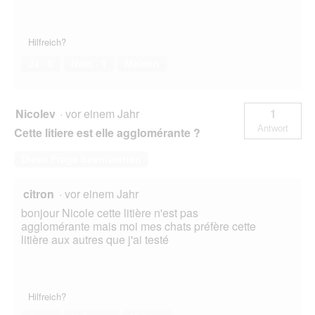
Hilfreich?
Ja ·
0
Nein ·
1
Melden
Nicolev
·
vor einem Jahr
1
Antwort
Cette litiere est elle agglomérante ?
Diese Frage beantworten
citron
·
vor einem Jahr
bonjour Nicole cette litière n'est pas
agglomérante mais moi mes chats préfère cette
litière aux autres que j'ai testé
Hilfreich?