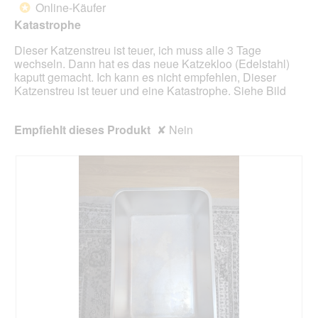
t
d
Online-Käufer
*
f
e
5
Katastrophe
e
i
Sternen.
l
n
Dieser Katzenstreu ist teuer, ich muss alle 3 Tage
d
m
wechseln. Dann hat es das neue Katzekloo (Edelstahl)
g
o
kaputt gemacht. Ich kann es nicht empfehlen, Dieser
e
d
Katzenstreu ist teuer und eine Katastrophe. Siehe Bild
ö
a
f
l
f
e
Empfiehlt dieses Produkt
✘
Nein
n
s
e
D
t
i
.
a
l
o
g
f
e
l
d
g
e
ö