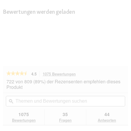
Bewertungen werden geladen
★★★★★
★★★★★
4.5
1075 Bewertungen
Mit
dieser
4.5
722 von 809 (89%) der Rezensenten empfehlen dieses
von
Aktion
Produkt
5
navigierst
Sternen.
du
Themen
Th
Bewertungen
zu
und
ϙ
un
lesen
den
Bewertungen
Be
für
Bewertungen.
CATSAN
suchen
su
1075
35
44
Hygiene
Bewertungen
Fragen
Antworten
Plus
Streu
9