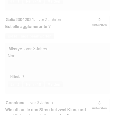
Ja ·
1
Nein ·
16
Melden
Galia23042024.
·
vor 2 Jahren
2
Antworten
Est elle agglomerante ?
Diese Frage beantworten
Missye
·
vor 2 Jahren
Non
Hilfreich?
Ja ·
2
Nein ·
18
Melden
Cocoloca_
·
vor 3 Jahren
3
Antworten
Wie oft sollte das Streu bei zwei Klos, und