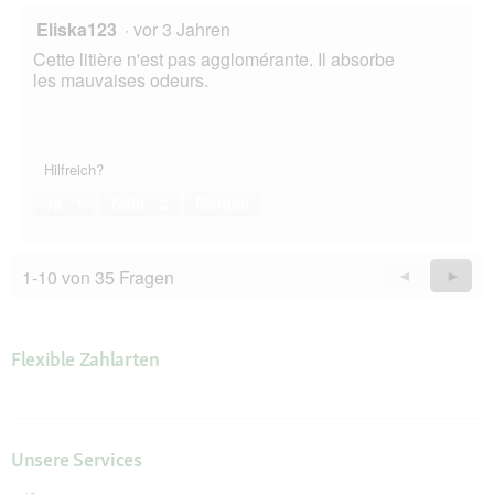
Eliska123
·
vor 3 Jahren
Cette litière n'est pas agglomérante. Il absorbe
les mauvaises odeurs.
Hilfreich?
Ja ·
1
Nein ·
2
Melden
1-10 von 35 Fragen
Zurück
◄
Weiter
►
Questions
Quest
Flexible Zahlarten
Unsere Services