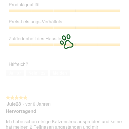
g
Produktqualität
e
ö
Produktqualität,
f
5
Preis-Leistungs-Verhältnis
f
von
n
5
Preis-
e
Leistungs-
Zufriedenheit des Haustiers
t
Verhältnis,
.
5
Zufriedenheit
von
des
5
Haustiers,
Hilfreich?
5
von
Ja ·
37
Nein ·
22
Melden
5
★★★★★
★★★★★
Jule28
·
vor 8 Jahren
5
von
Hervorragend
5
Sternen.
Ich habe schon einige Katzenstreu ausprobiert und keine
hat meinen 2 Fellnasen angestanden und mir