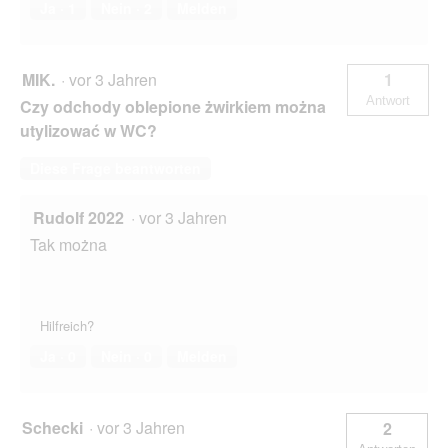
Ja ·
1
Nein ·
2
Melden
MIK.
·
vor 3 Jahren
1
Antwort
Czy odchody oblepione żwirkiem można
utylizować w WC?
Diese Frage beantworten
Rudolf 2022
·
vor 3 Jahren
Tak można
Hilfreich?
Ja ·
0
Nein ·
0
Melden
Schecki
·
vor 3 Jahren
2