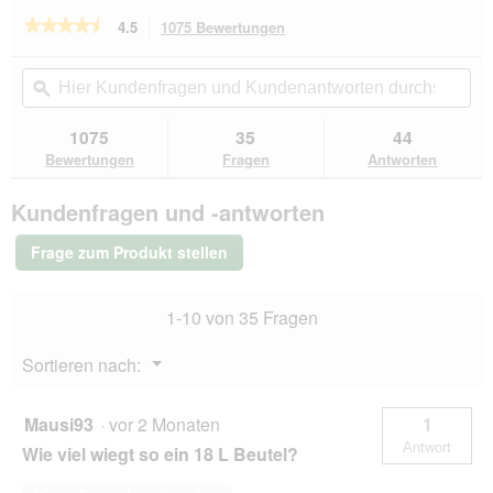
★★★★★
★★★★★
4.5
1075 Bewertungen
Mit
dieser
4.5
von
Aktion
Hier
Hie
5
navigierst
Kundenfragen
ϙ
Kun
Sternen.
du
und
un
Bewertungen
zu
Kundenantworten
Kun
1075
35
44
lesen
den
durchsuchen
du
für
Bewertungen
Fragen
Antworten
Bewertungen.
CATSAN
Hygiene
Kundenfragen und -antworten
Plus
Streu
9
Frage zum Produkt stellen
l
1-10 von 35 Fragen
Menü
Sortieren nach:
▼
Mausi93
·
vor 2 Monaten
1
Antwort
Wie viel wiegt so ein 18 L Beutel?