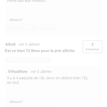
Hoffe das war hilfreich.
Hilfreich?
Ja ·
9
Nein ·
1
Melden
Albail
·
vor 3 Jahren
2
Antworten
Est ce bien 72 litres pour le prix affiche
Diese Frage beantworten
Virtualflow
·
vor 3 Jahren
Il y a 4 paquets de 18L donc on obtient bien 72L
en tout.
Hilfreich?