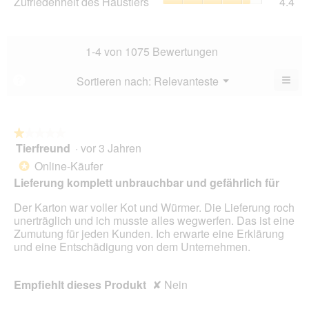
Zufriedenheit des Haustiers
4.4
Ver
von
des
Dur
5.
Hau
Bew
Dur
3.9
Bew
1-4 von 1075 Bewertungen
von
4.4
5.
von
≡
Menü
Sortieren nach:
Relevanteste
?
▼
5.
Wen
Sie
auf
die
folg
★★★★★
★★★★★
Scha
Tierfreund
·
vor 3 Jahren
1
klic
von
wird
Online-Käufer
*
der
5
Lieferung komplett unbrauchbar und gefährlich für
unte
Sternen.
aufg
Inhal
Der Karton war voller Kot und Würmer. Die Lieferung roch
aktua
unerträglich und ich musste alles wegwerfen. Das ist eine
Zumutung für jeden Kunden. Ich erwarte eine Erklärung
und eine Entschädigung von dem Unternehmen.
Empfiehlt dieses Produkt
✘
Nein