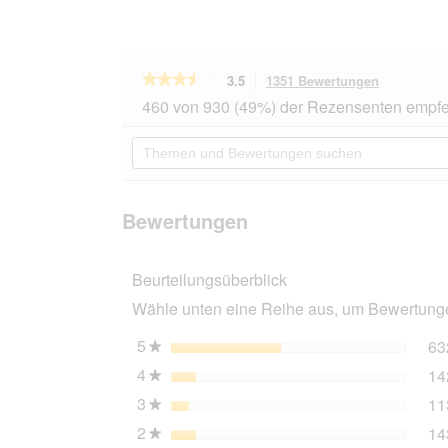
★★★★★
★★★★★
3.5
1351 Bewertungen
Mit
dieser
3.5
460 von 930 (49%) der Rezensenten empfe
von
Aktion
5
navigierst
Themen
Sternen.
du
und
Bewertungen
zu
Bewertungen
lesen
den
suchen
für
Bewertung
MultiFit
Bewertungen
Fresh
Comfort
20
Beurteilungsüberblick
l
Wähle unten eine Reihe aus, um Bewertungen
5
Sterne
63
★
4
Sterne
14
★
3
Sterne
11
★
2
Sterne
14
★