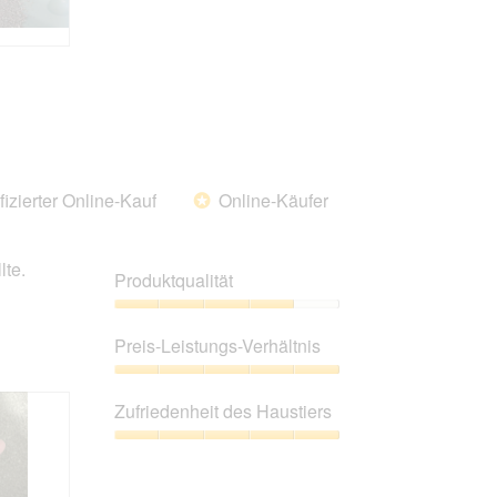
von
5
fizierter Online-Kauf
Online-Käufer
*
lte.
Produktqualität
Produktqualität,
4
Preis-Leistungs-Verhältnis
von
5
Preis-
Leistungs-
Zufriedenheit des Haustiers
Verhältnis,
5
Zufriedenheit
von
des
5
Haustiers,