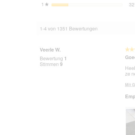
1
Sterne
32
★
1-4 von 1351 Bewertungen
Veerle W.
★★
★★
5
Goed
Bewertung
1
von
Stimmen
9
Heel
5
ze n
Stern
Mit G
Empf