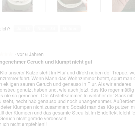
r
r
d
d
e
e
B
F
B
F
i
i
e
o
e
o
n
n
w
t
w
t
reich?
Ja ·
13
Nein ·
34
Melden
m
m
e
o
e
o
o
o
r
M
r
M
d
d
t
i
t
i
a
a
u
t
u
t
l
l
·
vor 6 Jahren
n
d
n
d
★★★
★★★
e
e
g
i
g
i
ngenehmer Geruch und klumpt nicht gut
s
s
z
e
z
e
D
D
u
s
u
s
Klo unserer Katze steht im Flur und direkt neben der Treppe, w
i
i
F
e
F
e
zimmer führt. Wenn Mann das Wohnzimmer betritt, spürt man d
en.
a
a
o
r
o
r
n ekligen sauren Geruch und genauso in Flur. Als wir anderes
l
l
t
A
t
A
enstreu genutzt haben und, wie auch jetzt, das Klo regenmäßig 
o
o
o
k
o
k
es nie so gerochen. Die Abstellkammer, in welcher der Sack mi
g
g
2
t
3
t
u steht, riecht hab genauso und noch unangenehmer. Außerdem 
f
f
.
i
.
i
ldeter Klumpen nicht zusammen: Sobald man das Klo putzen m
e
e
o
o
ällt der Klumpen und das gesamte Streu ist im Endeffekt leicht f
l
l
n
n
Geruch nicht gerade verbessert.
d
d
w
w
 ich nicht empfehlen!!
g
g
i
i
e
e