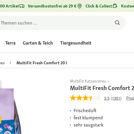
00 Artikel
Versandkostenfrei ab 29 €
Click & Collect
Kosten
Terra
Garten & Teich
Tiergesundheit
reu
MultiFit Fresh Comfort 20 l
MultiFit Katzenstreu
MultiFit Fresh Comfort 2
3.5
(1351)
Prod
Frischeduft
fest klumpend
sehr saugstark