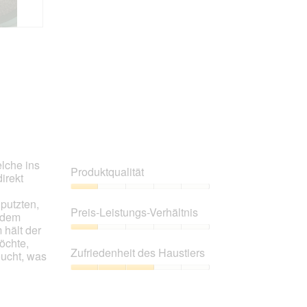
5
von
5
elche ins
Produktqualität
irekt
Produktqualität,
putzten,
1
Preis-Leistungs-Verhältnis
t dem
von
hält der
5
Preis-
öchte,
Leistungs-
Zufriedenheit des Haustiers
eucht, was
Verhältnis,
1
Zufriedenheit
von
des
5
Haustiers,