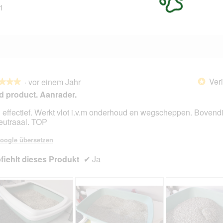
1
321 Bewertungen mit 1 Stern.
Auswählen, um nach Bewertungen mit 1 Stern zu filtern.
Veri
·
vor einem Jahr
*
★★★
★★★
 product. Aanrader.
 effectief. Werkt vlot i.v.m onderhoud en wegscheppen. Bovend
eutraaal. TOP
en.
oogle übersetzen
iehlt dieses Produkt
✔
Ja