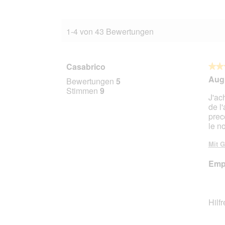
1-4 von 43 Bewertungen
Casabrico
★★
★★
3
Augm
Bewertungen
5
von
Stimmen
9
J'ach
5
de l
Stern
prec
le n
Mit G
Empf
Hilf