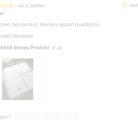
Veri
·
vor 4 Jahren
*
★★★
★★★
er
bien, bon produit, très bon rapport qualité/prix
en.
oogle übersetzen
iehlt dieses Produkt
✔
Ja
reich?
Ja ·
1
Nein ·
1
Melden