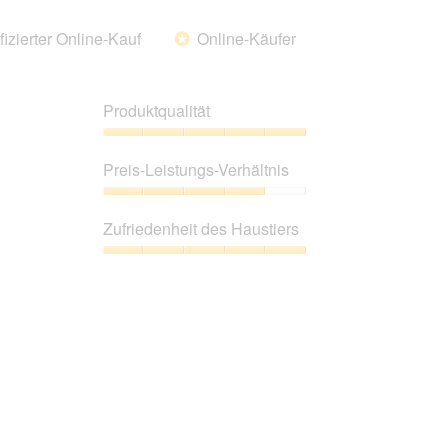
5
fizierter Online-Kauf
Online-Käufer
*
Produktqualität
Produktqualität,
5
Preis-Leistungs-Verhältnis
von
5
Preis-
Leistungs-
Zufriedenheit des Haustiers
Verhältnis,
4
Zufriedenheit
von
des
5
Haustiers,
5
von
5