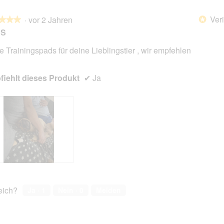
Veri
·
vor 2 Jahren
*
★★★
★★★
DS
e Trainingspads für deine Lieblingstier , wir empfehlen
en.
iehlt dieses Produkt
✔
Ja
reich?
Ja ·
1
Nein ·
0
Melden