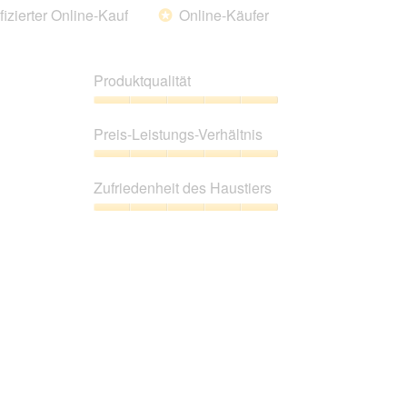
fizierter Online-Kauf
Online-Käufer
*
Produktqualität
Produktqualität,
5
Preis-Leistungs-Verhältnis
von
5
Preis-
Leistungs-
Zufriedenheit des Haustiers
Verhältnis,
5
Zufriedenheit
von
des
5
Haustiers,
5
von
5