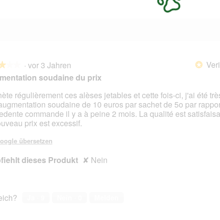
Veri
·
vor 3 Jahren
*
★★★
★★★
entation soudaine du prix
ète régulièrement ces alèses jetables et cette fois-ci, j'ai été trè
'augmentation soudaine de 10 euros par sachet de 5o par rappo
en.
edente commande il y a à peine 2 mois. La qualité est satisfais
ouveau prix est excessif.
oogle übersetzen
iehlt dieses Produkt
✘
Nein
reich?
Ja ·
9
Nein ·
0
Melden