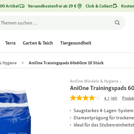
00 Artikel
Versandkostenfrei ab 29 €
Click & Collect
Kosten
Terra
Garten & Teich
Tiergesundheit
& Hygiene
AniOne Trainingspads 60x60cm 10 Stück
AniOne Windeln & Hygiene
AniOne Trainingspads 6
4.1
(43)
Produk
Saugstarkes 4-Lagen-System 
Diamantprägung für trockene
Ideal für das Stubenreinheit