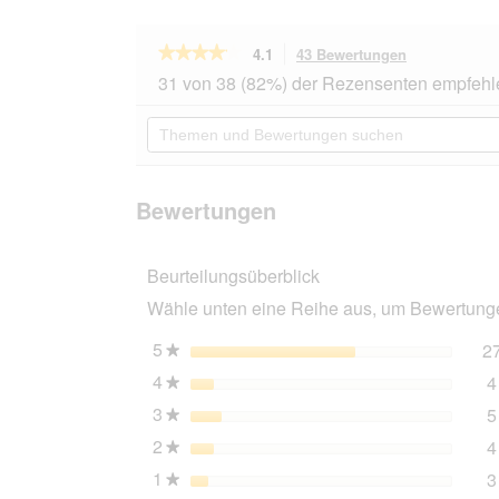
★★★★★
★★★★★
4.1
43 Bewertungen
Mit
dieser
4.1
31 von 38 (82%) der Rezensenten empfehl
von
Aktion
5
navigierst
Themen
Sternen.
du
und
Bewertungen
zu
Bewertungen
lesen
den
suchen
für
Bewertungen
AniOne
Bewertungen
Trainingspads
60x60cm
10
Beurteilungsüberblick
Stück
Wähle unten eine Reihe aus, um Bewertungen
5
Sterne
2
★
4
Sterne
4
★
3
Sterne
5
★
2
Sterne
4
★
1
Sterne
3
★