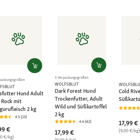
3 Verpackungsgrößen
packungsgrößen
WOLFSBLUT
WOLFSBL
FSBLUT
Dark Forest Hund
Cold Rive
sfutter Hund Adult
Trockenfutter, Adult
Süßkartof
 Rock mit
Wild und Süßkartoffel
gurufleisch 2 kg
2 kg
4.5 (13)
17,99 €
4.6 (42)
99 €
(9,00 €/kg)
17,99 €
00 €/kg)