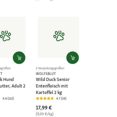
gsgrößen
2 Verpackungsgrößen
UT
WOLFSBLUT
ck Hund
Wild Duck Senior
tter, Adult 2
Entenfleisch mit
Kartoffel 2 kg
4.6 (112)
4.7 (14)
17,99 €
(9,00 €/kg)