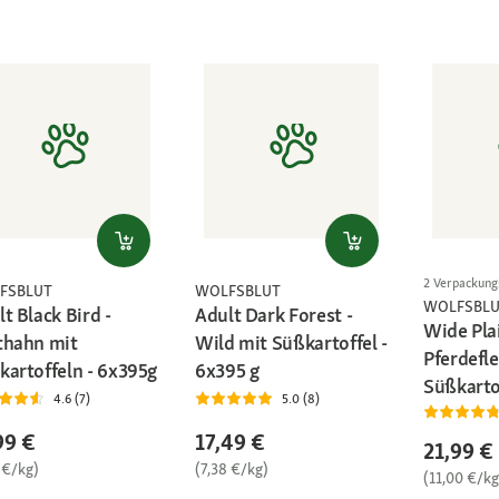
2 Verpackun
FSBLUT
WOLFSBLUT
WOLFSBL
t Black Bird -
Adult Dark Forest -
Wide Pla
thahn mit
Wild mit Süßkartoffel -
Pferdefle
kartoffeln - 6x395g
6x395 g
Süßkartof
4.6 (7)
5.0 (8)
99 €
17,49 €
21,99 €
 €/kg)
(7,38 €/kg)
(11,00 €/kg