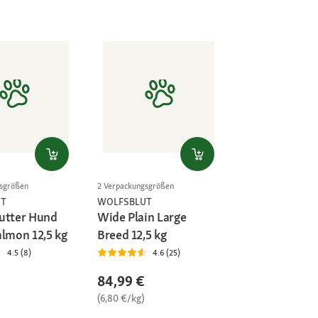
gsgrößen
2 Verpackungsgrößen
UT
WOLFSBLUT
utter Hund
Wide Plain Large
almon 12,5 kg
Breed 12,5 kg
4.5 (8)
4.6 (25)
84,99 €
(6,80 €/kg)