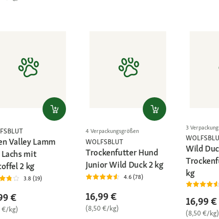
3 Verpackun
FSBLUT
4 Verpackungsgrößen
WOLFSBL
en Valley Lamm
WOLFSBLUT
Wild Du
Trockenfutter Hund
 Lachs mit
Trockenfu
Junior Wild Duck 2 kg
offel 2 kg
kg
4.6 (78)
3.8 (19)
16,99 €
99 €
16,99 €
(8,50 €/kg)
0 €/kg)
(8,50 €/kg)