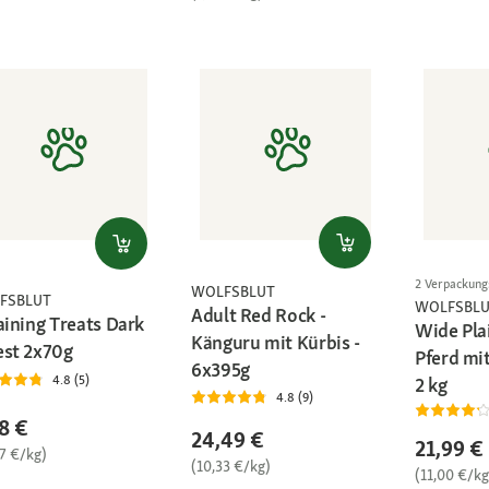
2 Verpackun
WOLFSBLUT
FSBLUT
WOLFSBL
Adult Red Rock -
aining Treats Dark
Wide Pla
Känguru mit Kürbis -
est 2x70g
Pferd mi
6x395g
4.8 (5)
2 kg
4.8 (9)
8 €
24,49 €
21,99 €
57 €/kg)
(10,33 €/kg)
(11,00 €/kg