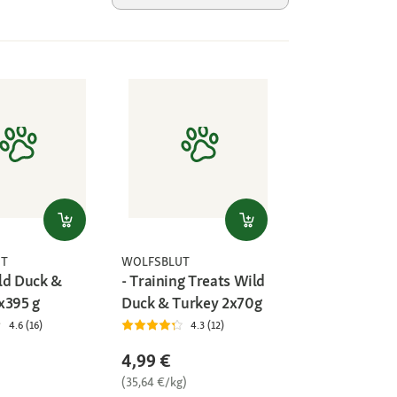
UT
WOLFSBLUT
ld Duck &
- Training Treats Wild
x395 g
Duck & Turkey 2x70g
4.6 (16)
4.3 (12)
4,99 €
(35,64 €/kg)