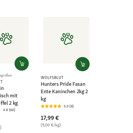
gsgrößen
WOLFSBLUT
UT
Hunters Pride Fasan
in
Ente Kaninchen 2kg 2
isch mit
kg
fel 2 kg
5.0 (9)
4.8 (60)
17,99 €
(9,00 €/kg)
)