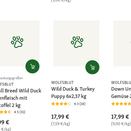
(9,00 €/kg)
packungsgrößen
WOLFSBLUT
WOLFSBL
FSBLUT
Wild Duck & Turkey
Down Und
ll Breed Wild Duck
Puppy 6x2,37 kg
Gemüse 2
enfleisch mit
4.3 (18)
offel 2 kg
4.5 (31)
17,99 €
17,99 €
99 €
(7,59 €/kg)
(9,00 €/kg)
0 €/kg)