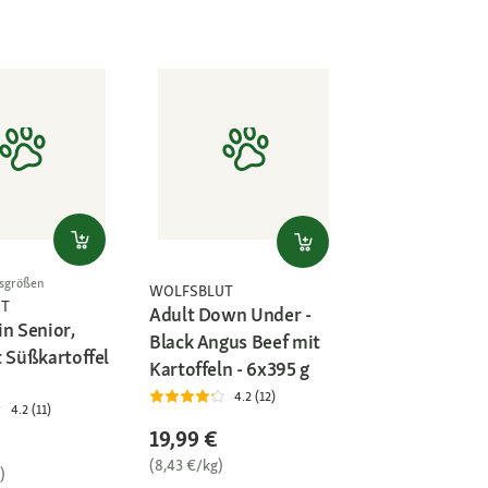
gsgrößen
WOLFSBLUT
UT
Adult Down Under -
in Senior,
Black Angus Beef mit
t Süßkartoffel
Kartoffeln - 6x395 g
4.2 (12)
4.2 (11)
19,99 €
(8,43 €/kg)
)