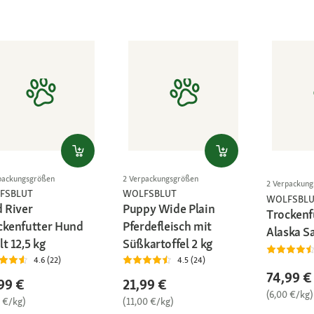
packungsgrößen
2 Verpackungsgrößen
2 Verpackun
FSBLUT
WOLFSBLUT
WOLFSBL
d River
Puppy Wide Plain
Trockenf
ckenfutter Hund
Pferdefleisch mit
Alaska S
t 12,5 kg
Süßkartoffel 2 kg
4.6 (22)
4.5 (24)
74,99 €
99 €
21,99 €
(6,00 €/kg)
0 €/kg)
(11,00 €/kg)