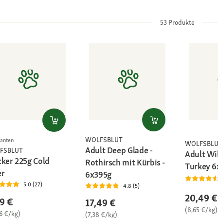
53
Produkte
WOLFSBLUT
ianten
WOLFSBL
Adult Deep Glade -
FSBLUT
Adult Wi
cker 225g Cold
Rothirsch mit Kürbis -
Turkey 6
er
6x395g
5.0 (27)
4.8 (5)
20,49 €
9 €
17,49 €
(8,65 €/kg)
6 €/kg)
(7,38 €/kg)