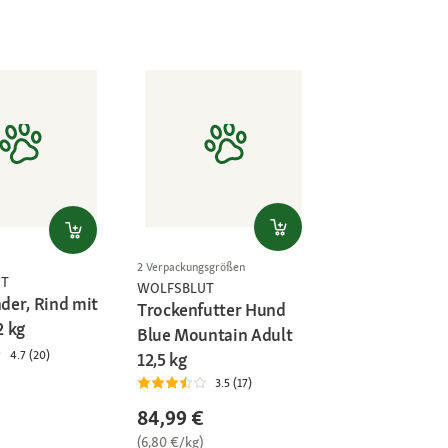
2 Verpackungsgrößen
UT
WOLFSBLUT
er, Rind mit
Trockenfutter Hund
 kg
Blue Mountain Adult
4.7 (20)
12,5 kg
3.5 (17)
84,99 €
(6,80 €/kg)