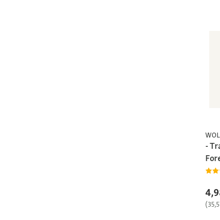
WOL
- Tr
For
4,9
(35,