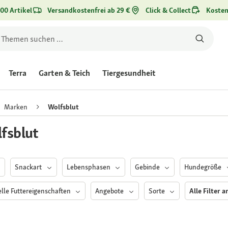
00 Artikel
Versandkostenfrei ab 29 €
Click & Collect
Kosten
Terra
Garten & Teich
Tiergesundheit
Marken
Wolfsblut
fsblut
Snackart
Lebensphasen
Gebinde
Hundegröße
elle Futtereigenschaften
Angebote
Sorte
Alle Filter 