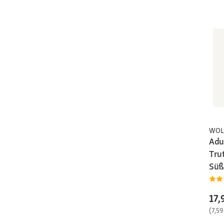
WOL
Adul
Tru
Süß
17,
(7,59