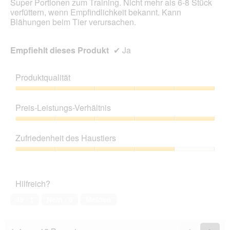
Super Portionen zum Training. Nicht mehr als 6-8 Stück
verfüttern, wenn Empfindlichkeit bekannt. Kann
Blähungen beim Tier verursachen.
Empfiehlt dieses Produkt
✔
Ja
Produktqualität
Produktqualität,
5
Preis-Leistungs-Verhältnis
von
5
Preis-
Leistungs-
Zufriedenheit des Haustiers
Verhältnis,
5
Zufriedenheit
von
des
5
Haustiers,
Hilfreich?
4
von
Ja ·
1
Nein ·
0
Melden
5