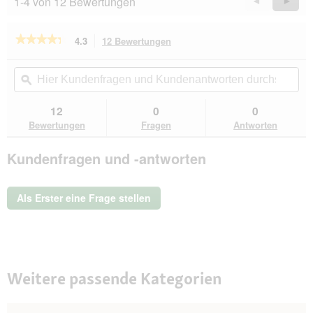
1-4 von 12 Bewertungen
Zurück
◄
Weiter
►
Reviews
Revie
★★★★★
★★★★★
4.3
12 Bewertungen
Mit
dieser
4.3
von
Aktion
Hier
Hie
5
navigierst
Kundenfragen
ϙ
Kun
Sternen.
du
und
un
Bewertungen
zu
Kundenantworten
Kun
12
0
0
lesen
den
durchsuchen
du
für
Bewertungen
Fragen
Antworten
Bewertungen.
WOLFSBLUT
-
Training
Kundenfragen und -antworten
Treats
Wild
Duck
&
Als Erster eine Frage stellen
Turkey
2x70g
Weitere passende Kategorien