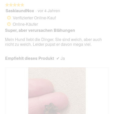
w
l
★★★★★
★★★★★
i
o
SaskiaundNox
·
vor 4 Jahren
r
5
g
d
von
Verifizierter Online-Kauf
*
f
e
5
Online-Käufer
e
*
i
Sternen.
l
n
Super, aber verursachen Blähungen
d
m
g
Mein Hund liebt die Dinger. Sie sind weich, aber auch
o
e
nicht zu weich. Leider pupst er davon mega viel.
d
ö
a
f
l
f
Empfiehlt dieses Produkt
✔
Ja
e
n
s
e
D
t
i
.
a
l
o
g
f
e
l
d