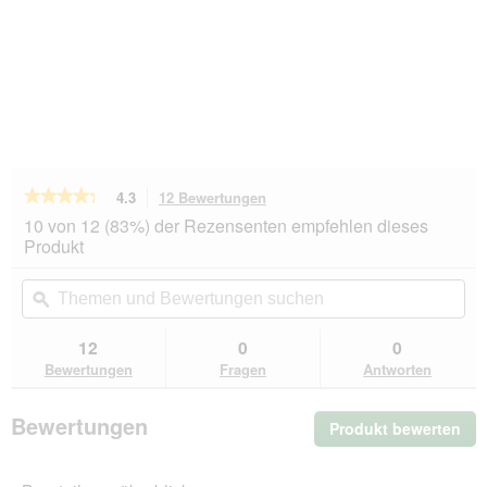
★★★★★
★★★★★
4.3
12 Bewertungen
Mit
dieser
4.3
10 von 12 (83%) der Rezensenten empfehlen dieses
von
Aktion
Produkt
5
navigierst
Sternen.
du
Themen
Th
Bewertungen
zu
und
ϙ
un
lesen
den
Bewertungen
Be
für
Bewertungen.
WOLFSBLUT
suchen
su
12
0
0
-
Bewertungen
Fragen
Antworten
Training
Treats
Wild
Bewertungen
Duck
Produkt bewerten
.
&
Mit
Turkey
die
2x70g