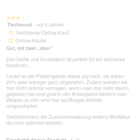
e
o
n
n
w
★★★★★
★★★★★
i
Tierfreund
·
vor 5 Jahren
r
3
d
von
Verifizierter Online-Kauf
*
e
5
Online-Käufer
*
i
Sternen.
Gut, mit zwei „aber“
n
m
Die Größe und Konsistenz ist perfekt für ein schnelles
o
belohnen.
d
a
Leider ist der Proteingehalt etwas arg hoch, da wären
l
20% oder weniger ganz angenehm. Zudem werden sie
e
hier nicht optimal vertragen, wenn man mal mehr davon
s
gegeben hat (und grad in der Anfangszeit belohnt man
D
Welpen ja viel) wird hier auf Biogas-Betrieb
i
umgeschalten.
a
l
Vielleicht kann die Zusammensetzung seitens Wolfsblut
o
da noch optimiert werden.
g
f
e
Empfiehlt dieses Produkt
✔
Ja