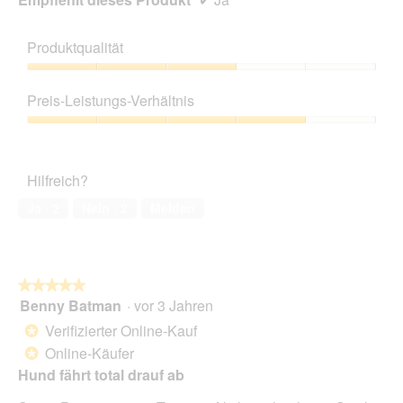
l
d
g
Produktqualität
e
Produktqualität,
ö
3
f
Preis-Leistungs-Verhältnis
von
f
5
n
Preis-
e
Leistungs-
t
Verhältnis,
Hilfreich?
.
4
von
Ja ·
2
Nein ·
2
Melden
5
★★★★★
★★★★★
Benny Batman
·
vor 3 Jahren
5
von
Verifizierter Online-Kauf
*
5
Online-Käufer
*
Sternen.
Hund fährt total drauf ab