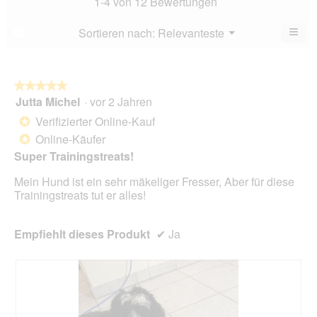
1-4 von 12 Bewertungen
von
4.6
5.
von
≡
Menü
Sortieren nach:
Relevanteste
?
▼
5.
Wen
Sie
auf
die
folg
★★★★★
★★★★★
Scha
Jutta Michel
·
vor 2 Jahren
5
klic
von
wird
Verifizierter Online-Kauf
*
der
5
unte
Online-Käufer
*
Sternen.
aufg
Super Trainingstreats!
Inhal
aktua
Mein Hund ist ein sehr mäkeliger Fresser, Aber für diese
Trainingstreats tut er alles!
Empfiehlt dieses Produkt
✔
Ja