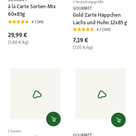
1 Verpackungsgröße
à la Carte Sorten-Mix
GOURMET
60x85g
Gold Zarte Häppchen
Lachs und Huhn 12x85 g
4.7 (69)
4.7 (320)
29,99 €
7,19 €
(5,88 €/kg)
(7,05 €/kg)
2 Sorten
GOURMET