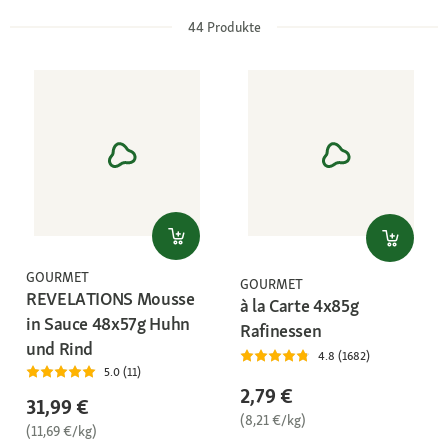
44
Produkte
GOURMET
GOURMET
REVELATIONS Mousse
à la Carte 4x85g
in Sauce 48x57g Huhn
Rafinessen
und Rind
4.8 (1682)
5.0 (11)
2,79 €
31,99 €
(8,21 €/kg)
(11,69 €/kg)