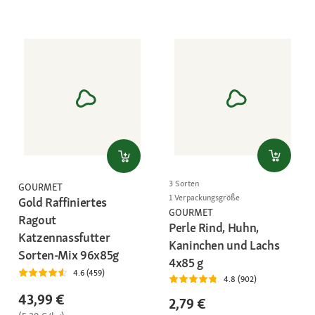
3 Sorten
GOURMET
1 Verpackungsgröße
Gold Raffiniertes
GOURMET
Ragout
Perle Rind, Huhn,
Katzennassfutter
Kaninchen und Lachs
Sorten-Mix 96x85g
4x85 g
4.6 (459)
4.8 (902)
43,99 €
2,79 €