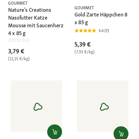
GOURMET
GOURMET
Nature's Creations
Gold Zarte Häppchen 8
Nassfutter Katze
x 85 g
Mousse mit Saucenherz
5.0 (7)
4 x 85 g
5,39 €
3,79 €
(7,93 €/kg)
(11,15 €/kg)