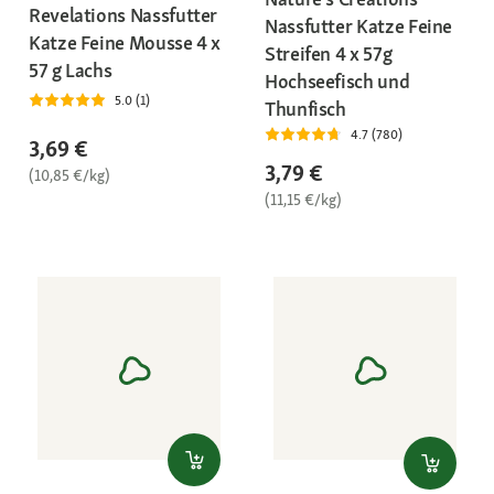
Revelations Nassfutter
Nassfutter Katze Feine
Katze Feine Mousse 4 x
Streifen 4 x 57g
57 g Lachs
Hochseefisch und
5.0 (1)
Thunfisch
4.7 (780)
3,69 €
3,79 €
(10,85 €/kg)
(11,15 €/kg)