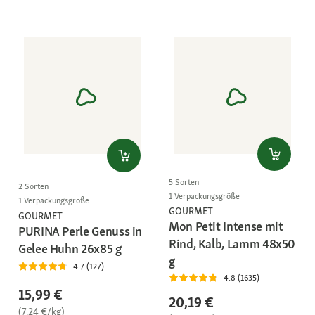
5 Sorten
2 Sorten
1 Verpackungsgröße
1 Verpackungsgröße
GOURMET
GOURMET
Mon Petit Intense mit
PURINA Perle Genuss in
Rind, Kalb, Lamm 48x50
Gelee Huhn 26x85 g
g
4.7 (127)
4.8 (1635)
15,99 €
20,19 €
(7,24 €/kg)