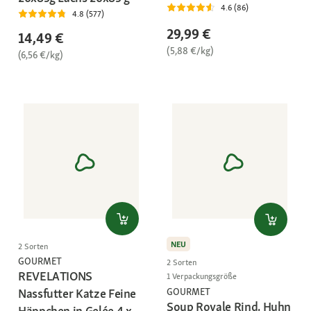
4.6 (86)
4.8 (577)
29,99 €
14,49 €
(5,88 €/kg)
(6,56 €/kg)
NEU
2 Sorten
GOURMET
2 Sorten
REVELATIONS
1 Verpackungsgröße
GOURMET
Nassfutter Katze Feine
Soup Royale Rind, Huhn
Häppchen in Gelée 4 x