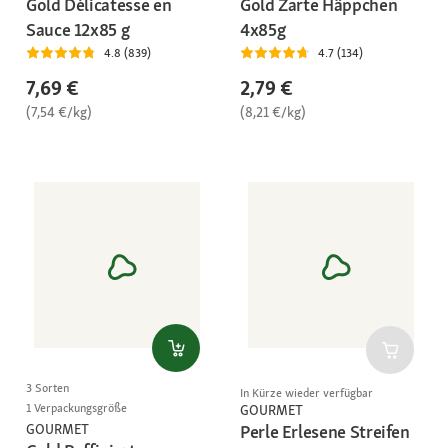
Gold Délicatesse en
Gold Zarte Häppchen
Sauce 12x85 g
4x85g
4.8 (839)
4.7 (134)
7,69 €
2,79 €
(7,54 €/kg)
(8,21 €/kg)
3 Sorten
In Kürze wieder verfügbar
1 Verpackungsgröße
GOURMET
Perle Erlesene Streifen
GOURMET