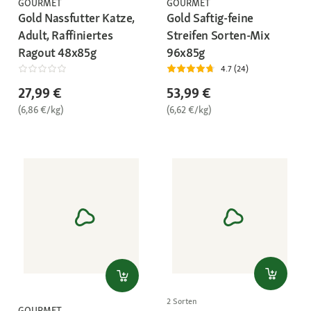
GOURMET
GOURMET
Gold Nassfutter Katze,
Gold Saftig-feine
Adult, Raffiniertes
Streifen Sorten-Mix
Ragout 48x85g
96x85g
4.7 (24)
27,99 €
53,99 €
(6,86 €/kg)
(6,62 €/kg)
2 Sorten
GOURMET