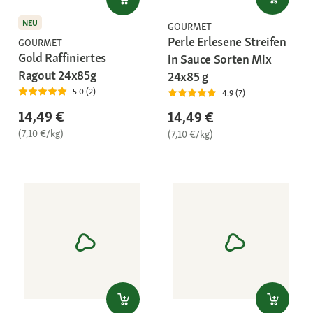
NEU
GOURMET
Perle Erlesene Streifen
GOURMET
Gold Raffiniertes
in Sauce Sorten Mix
Ragout 24x85g
24x85 g
5.0 (2)
4.9 (7)
14,49 €
14,49 €
(7,10 €/kg)
(7,10 €/kg)