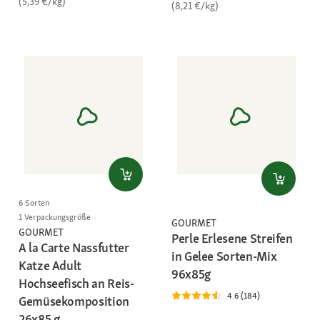
(5,39 €/kg)
(8,21 €/kg)
6 Sorten
1 Verpackungsgröße
GOURMET
GOURMET
Perle Erlesene Streifen
A la Carte Nassfutter
in Gelee Sorten-Mix
Katze Adult
96x85g
Hochseefisch an Reis-
4.6 (184)
Gemüsekomposition
26x85 g