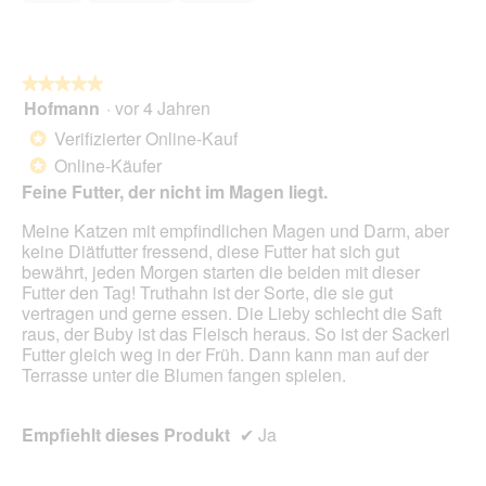
5
.
i
o
n
w
★★★★★
★★★★★
i
Hofmann
·
vor 4 Jahren
r
5
d
von
Verifizierter Online-Kauf
*
e
5
Online-Käufer
*
i
Sternen.
n
Feine Futter, der nicht im Magen liegt.
m
Meine Katzen mit empfindlichen Magen und Darm, aber
o
keine Diätfutter fressend, diese Futter hat sich gut
d
bewährt, jeden Morgen starten die beiden mit dieser
a
Futter den Tag! Truthahn ist der Sorte, die sie gut
l
vertragen und gerne essen. Die Lieby schlecht die Saft
e
raus, der Buby ist das Fleisch heraus. So ist der Sackerl
s
Futter gleich weg in der Früh. Dann kann man auf der
D
Terrasse unter die Blumen fangen spielen.
i
a
l
Empfiehlt dieses Produkt
✔
Ja
o
g
f