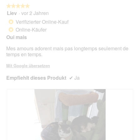
w
★★★★★
★★★★★
i
Liev
·
vor 2 Jahren
r
5
d
von
Verifizierter Online-Kauf
*
e
5
Online-Käufer
*
i
Sternen.
n
Oui mais
m
Mes amours adorent mais pas longtemps seulement de
o
temps en temps.
d
a
Mit Google übersetzen
l
e
Empfiehlt dieses Produkt
✔
Ja
s
D
i
a
l
o
g
f
e
l
d