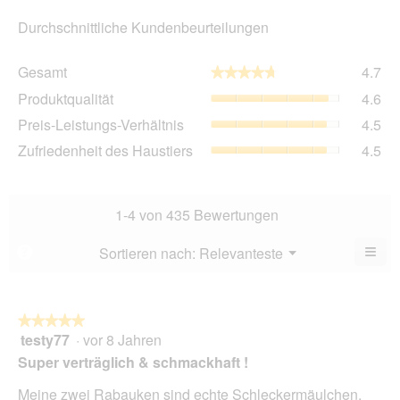
Durchschnittliche Kundenbeurteilungen
Ge
Gesamt
4.7
★★★★★
★★★★★
Dur
Pro
Produktqualität
4.6
Bew
Dur
4.7
Pre
Preis-Leistungs-Verhältnis
4.5
Bew
von
Lei
4.6
Zuf
Zufriedenheit des Haustiers
4.5
5.
Ver
von
des
Dur
5.
Hau
Bew
Dur
4.5
Bew
1-4 von 435 Bewertungen
von
4.5
5.
von
≡
Menü
Sortieren nach:
Relevanteste
?
▼
5.
Wen
Sie
auf
die
folg
★★★★★
★★★★★
Scha
testy77
·
vor 8 Jahren
5
klic
von
wird
Super verträglich & schmackhaft !
der
5
unte
Sternen.
Meine zwei Rabauken sind echte Schleckermäulchen,
aufg