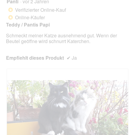
Panti
·
vor 2 Jahren
5
von
Verifizierter Online-Kauf
*
5
Online-Käufer
*
Sternen.
Teddy / Pantis Papi
Schmeckt meiner Katze ausnehmend gut. Wenn der
Beutel geöffne wird schnurrt Katerchen.
Empfiehlt dieses Produkt
✔
Ja