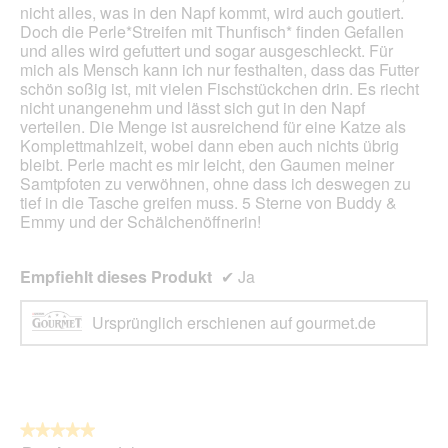
Inhal
nicht alles, was in den Napf kommt, wird auch goutiert.
aktua
Doch die Perle*Streifen mit Thunfisch* finden Gefallen
und alles wird gefuttert und sogar ausgeschleckt. Für
mich als Mensch kann ich nur festhalten, dass das Futter
schön soßig ist, mit vielen Fischstückchen drin. Es riecht
nicht unangenehm und lässt sich gut in den Napf
verteilen. Die Menge ist ausreichend für eine Katze als
Komplettmahlzeit, wobei dann eben auch nichts übrig
bleibt. Perle macht es mir leicht, den Gaumen meiner
Samtpfoten zu verwöhnen, ohne dass ich deswegen zu
tief in die Tasche greifen muss. 5 Sterne von Buddy &
Emmy und der Schälchenöffnerin!
Empfiehlt dieses Produkt
✔
Ja
Ursprünglich erschienen auf gourmet.de
★★★★★
★★★★★