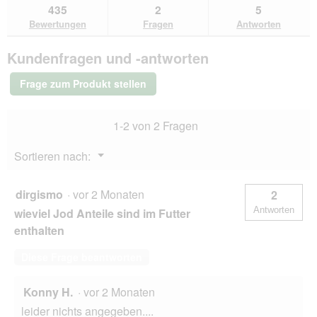
zu
Kundenantworten
Kun
435
2
5
lesen
den
durchsuchen
du
für
Bewertungen
Fragen
Antworten
Bewertungen.
GOURMET
Perle
Kundenfragen und -antworten
Erlesene
Streifen
Thunfisch
Frage zum Produkt stellen
26x85
g
1-2 von 2 Fragen
Menü
Sortieren nach:
▼
dirgismo
·
vor 2 Monaten
2
Antworten
wieviel Jod Anteile sind im Futter
enthalten
Diese Frage beantworten
Konny H.
·
vor 2 Monaten
leider nichts angegeben....