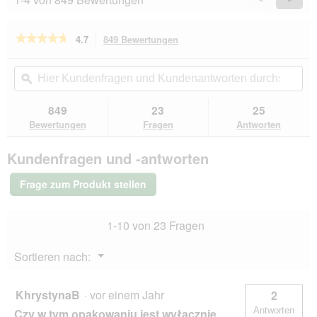
w
Reviews
Revie
i
r
★★★★★
★★★★★
4.7
849 Bewertungen
Mit
d
dieser
4.7
e
von
Aktion
Hier
Hie
i
5
navigierst
Kundenfragen
ϙ
Kun
n
Sternen.
du
und
un
m
Bewertungen
zu
Kundenantworten
Kun
849
23
25
lesen
o
den
durchsuchen
du
für
Bewertungen
Fragen
Antworten
d
Bewertungen.
GOURMET
a
Gold
l
Kundenfragen und -antworten
Feine
e
Pastete
s
Sorten-
Frage zum Produkt stellen
Mix
D
96x85g
i
a
1-10 von 23 Fragen
l
o
Menü
Sortieren nach:
g
▼
f
e
KhrystynaB
·
vor einem Jahr
2
l
Antworten
Czy w tym opakowaniu jest wyłącznie
d