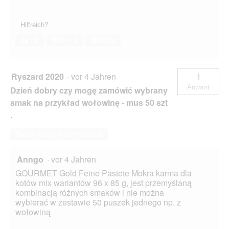
Hilfreich?
Ja ·
0
Nein ·
0
Melden
Ryszard 2020
·
vor 4 Jahren
1
Antwort
Dzień dobry czy mogę zamówić wybrany
smak na przykład wołowinę - mus 50 szt
.
Diese Frage beantworten
Anngo
·
vor 4 Jahren
GOURMET Gold Feine Pastete Mokra karma dla
kotów mix wariantów 96 x 85 g, jest przemyślaną
kombinacją różnych smaków i nie można
wybierać w zestawie 50 puszek jednego np. z
wołowiną