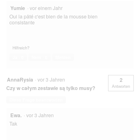
Yumie
·
vor einem Jahr
Oui la pâté c'est bien de la mousse bien
consistante
Hilfreich?
Ja ·
0
Nein ·
0
Melden
AnnaRysia
·
vor 3 Jahren
2
Antworten
Czy w całym zestawie są tylko musy?
Diese Frage beantworten
Ewa.
·
vor 3 Jahren
Tak