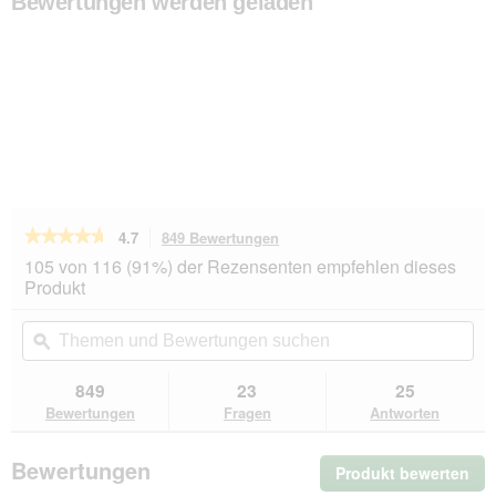
Bewertungen werden geladen
★★★★★
★★★★★
4.7
849 Bewertungen
Mit
dieser
4.7
105 von 116 (91%) der Rezensenten empfehlen dieses
von
Aktion
Produkt
5
navigierst
Sternen.
du
Themen
Th
Bewertungen
zu
und
ϙ
un
lesen
den
Bewertungen
Be
für
Bewertungen.
GOURMET
suchen
su
849
23
25
Gold
Bewertungen
Fragen
Antworten
Feine
Pastete
Sorten-
Bewertungen
Produkt bewerten
.
Mix
96x85g
Mit