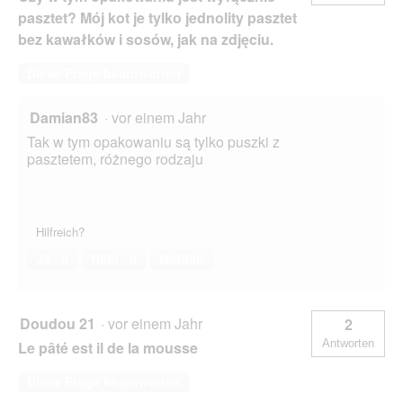
g
pasztet? Mój kot je tylko jednolity pasztet
e
bez kawałków i sosów, jak na zdjęciu.
ö
f
Diese Frage beantworten
f
n
e
Damian83
·
vor einem Jahr
t
Tak w tym opakowaniu są tylko puszki z
.
pasztetem, różnego rodzaju
Hilfreich?
Ja ·
0
Nein ·
0
Melden
Doudou 21
·
vor einem Jahr
2
Antworten
Le pâté est il de la mousse
Diese Frage beantworten