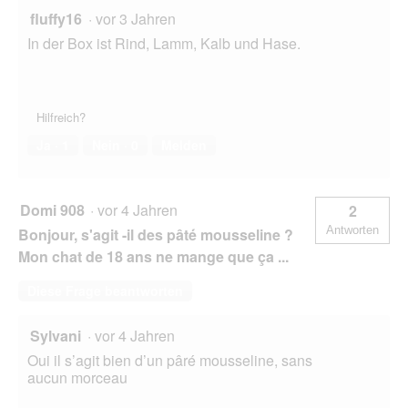
fluffy16
·
vor 3 Jahren
In der Box ist Rind, Lamm, Kalb und Hase.
Hilfreich?
Ja ·
1
Nein ·
0
Melden
Domi 908
·
vor 4 Jahren
2
Antworten
Bonjour, s'agit -il des pâté mousseline ?
Mon chat de 18 ans ne mange que ça ...
Diese Frage beantworten
Sylvani
·
vor 4 Jahren
Oui il s’agit bien d’un pâré mousseline, sans
aucun morceau