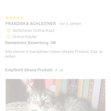
.
i
D
o
i
n
a
w
l
★★★★★
★★★★★
i
o
FRANZISKA ACHLEITNER
·
vor 3 Jahren
r
5
g
d
von
Verifizierter Online-Kauf
*
f
e
5
Online-Käufer
e
*
i
Sternen.
l
n
Samtpfoten Bewertung: OK
d
m
g
Alle meiner 8 Samtpfoten lieben dieses Produkt. Das ist
o
e
selten .
d
ö
a
f
l
f
Empfiehlt dieses Produkt
✔
Ja
e
n
s
e
D
t
i
.
a
l
o
g
f