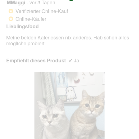
ö
MMaggi
·
vor 3 Tagen
5
f
von
Verifizierter Online-Kauf
f
*
5
n
Online-Käufer
*
Sternen.
e
Lieblingsfood
t
.
Meine beiden Kater essen nix anderes. Hab schon alles
mögliche probiert.
Empfiehlt dieses Produkt
✔
Ja