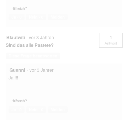
Hilfreich?
Ja ·
0
Nein ·
0
Melden
Blautwiti
·
vor 3 Jahren
1
Antwort
Sind das alle Pastete?
Diese Frage beantworten
Guenni
·
vor 3 Jahren
Ja !!!
Hilfreich?
Ja ·
0
Nein ·
0
Melden