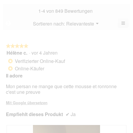
Bew
Dur
4.4
Bew
1-4 von 849 Bewertungen
von
4.6
5.
von
≡
Menü
Sortieren nach:
Relevanteste
?
▼
5.
Wen
Sie
auf
die
folg
★★★★★
★★★★★
Scha
Hélène c.
·
vor 4 Jahren
5
klic
von
wird
Verifizierter Online-Kauf
*
der
5
unte
Online-Käufer
*
Sternen.
aufg
Il adore
Inhal
aktua
Mon persan ne mange que cette mousse et ronronne
c'est une preuve
Mit Google übersetzen
Empfiehlt dieses Produkt
✔
Ja