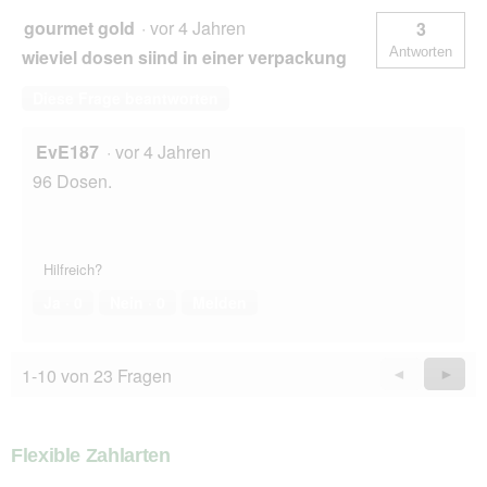
gourmet gold
·
vor 4 Jahren
3
Antworten
wieviel dosen siind in einer verpackung
Diese Frage beantworten
EvE187
·
vor 4 Jahren
96 Dosen.
Hilfreich?
Ja ·
0
Nein ·
0
Melden
1-10 von 23 Fragen
Zurück
◄
Weiter
►
Questions
Quest
Flexible Zahlarten