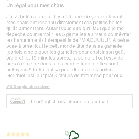
g
d
von
Un régal pour mes chats
f
e
5
e
i
Sternen.
J'ai acheté ce produit il y a 15 jours de ça maintenant,
l
n
mes chats ont reconnu directement ces petites boites
d
m
qu'ils aiment tant. Autant vous dire qu'il faut que je me
g
o
dépêche pour remplir les 5 gamelles au matin pour éviter
e
d
les harcèlements intempestifs de "MIAOUUUU". A peine
ö
a
posé à terre, tout le petit monde tête dans sa gamelle
f
l
(parfois à se piquer les gamelles pour choisir son goût
f
e
préféré), et 10 minutes après... à peine... Tout est vide
n
s
près à remettre dans la placard tellement elles sont
e
D
nettoyées !! Enfin tout ça pour dire que les boites
t
i
Gourmet, est leur plat 3 étoiles de référence pour eux.
.
a
l
Mit Google übersetzen
o
g
Ursprünglich erschienen auf purina.fr
f
e
l
d
g
e
★★★★★
★★★★★