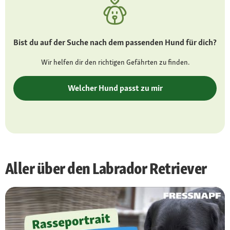
mittelgroß, braun bis haselnussfarben
Ohren
mittelgroße Schlappohren
Bist du auf der Suche nach dem passenden Hund für dich?
Fell und Farbe
Wir helfen dir den richtigen Gefährten zu finden.
Struktur kurz, stockhaarig, mit dichter
Unterwolle, keine Befederung; Fellfarben
Welcher Hund passt zu mir
Schwarz, Schokoladenbraun, Gelb in
verschiedenen Nuancen – Silber, Charcoal und
Champagner aufgrund eines Gendefekts
Besonderheiten
Schwimmhäute zwischen den Zehen;
Aller über den Labrador Retriever
Unterteilung in Arbeits- und Showlinie
Charakter
liebevoll, kinderfreundlich, gutmütig, aktiv,
belastbar, mutig