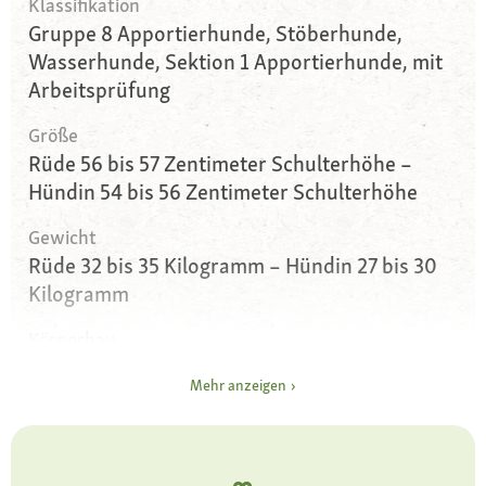
Klassifikation
Gruppe 8 Apportierhunde, Stöberhunde,
Wasserhunde, Sektion 1 Apportierhunde, mit
Arbeitsprüfung
Größe
Rüde 56 bis 57 Zentimeter Schulterhöhe –
Hündin 54 bis 56 Zentimeter Schulterhöhe
Gewicht
Rüde 32 bis 35 Kilogramm – Hündin 27 bis 30
Kilogramm
Körperbau
mittelgroß, muskulös, mit markantem Schädel
Mehr anzeigen
und breitem Brustkorb, am Ansatz dicke, sich
verjüngende Rute
Augen