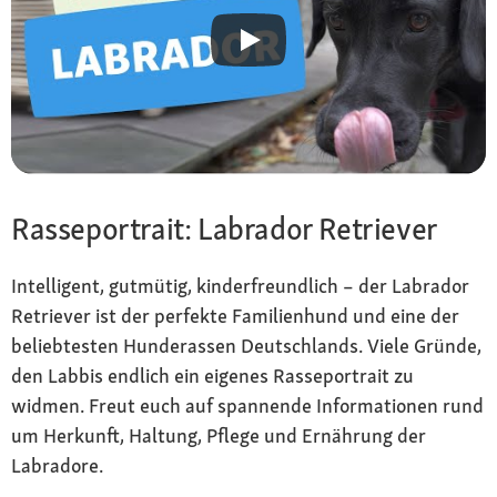
Pflege
ganzjähriges Haaren, daher regelmäßig
bürsten, aber nicht baden
Gesundheit
Veranlagung zu Hüft- und Ellbogendysplasie
sowie Osteochondrosis, Augenerkrankungen,
Rasseportrait: Labrador Retriever
Übergewicht, Epilepsie
Intelligent, gutmütig, kinderfreundlich – der Labrador
Retriever ist der perfekte Familienhund und eine der
beliebtesten Hunderassen Deutschlands. Viele Gründe,
den Labbis endlich ein eigenes Rasseportrait zu
widmen. Freut euch auf spannende Informationen rund
um Herkunft, Haltung, Pflege und Ernährung der
Labradore.