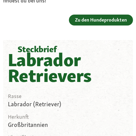
findest du bei uns!
Zu den Hundeprodukten
Steckbrief
Labrador
Retrievers
Rasse
Labrador (Retriever)
Herkunft
Großbritannien