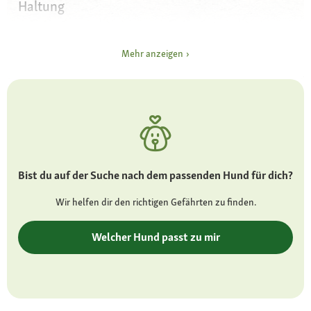
Haltung
Augen
mittelgroß, mandelförmig und dunkel
Mehr anzeigen
Ohren
kleine, dreieckige Knick- oder Stehohren, die
nah am Kopf sitzen
Fell und Farbe
kurzes, festes Fell mit klar definierten
Bist du auf der Suche nach dem passenden Hund für dich?
Farbstrukturen in schwarz oder braun
Wir helfen dir den richtigen Gefährten zu finden.
Besonderheiten
charakterfeste, gesunde Welpen schwer zu
Welcher Hund passt zu mir
finden
Charakter
lebhaft, wachsam und beschützend, agil und