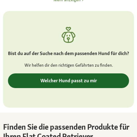
mittelgroß, haselnuss- bis dunkelbraun,
intelligenter Ausdruck
Ohren
kleine Hängeohren dicht am Kopf
Fell und Farbe
Bist du auf der Suche nach dem passenden Hund für dich?
dicht, fein und glatt; typische Befederung;
schwarz, leberbraun
Wir helfen dir den richtigen Gefährten zu finden.
Besonderheiten
Welcher Hund passt zu mir
erfolgreicher Behindertenbegleithund
Charakter
intelligent, freundlich, lauffreudig, lernwillig,
menschenbezogen, gehorsam, sozial
verträglich mit Zwei- und Vierbeinern
Finden Sie die passenden Produkte für
Ihren Flat Coated Retriever
Pflege