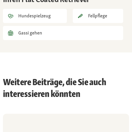
minimale Fellpflege, regelmäßiges Bürsten
Hundespielzeug
Fellpflege
Gesundheit
dank strenger Zuchtrichtlinien und
Gassi gehen
Überwachung der Standards kaum
rassetypische Erbkrankheiten der hellfarbigen
Retriever-Familie wie Epilepsie oder
Schultergelenksdysplasie; robust auch bei
schlechtem Wetter
Weitere Beiträge, die Sie auch
interessieren könnten