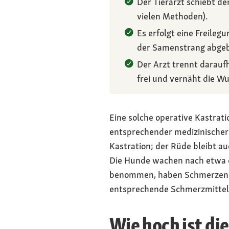
Der Tierarzt schiebt d
vielen Methoden).
Es erfolgt eine Freil
der Samenstrang abge
Der Arzt trennt darauf
frei und vernäht die W
Eine solche operative Kastrat
entsprechender medizinischer 
Kastration; der Rüde bleibt a
Die Hunde wachen nach etwa ei
benommen, haben Schmerzen und
entsprechende Schmerzmittel,
Wie hoch ist di